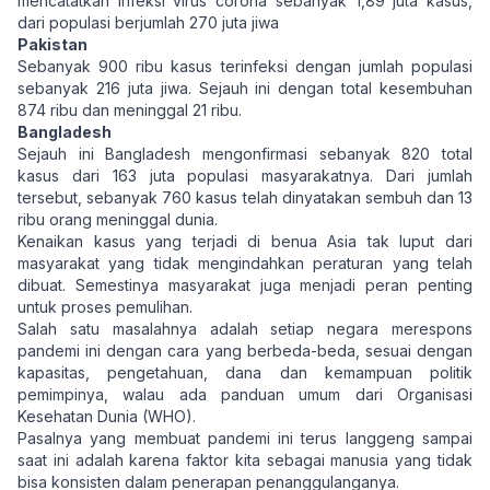
mencatatkan infeksi virus corona sebanyak 1,89 juta kasus,
dari populasi berjumlah 270 juta jiwa
Pakistan
Sebanyak 900 ribu kasus terinfeksi dengan jumlah populasi
sebanyak 216 juta jiwa. Sejauh ini dengan total kesembuhan
874 ribu dan meninggal 21 ribu.
Bangladesh
Sejauh ini Bangladesh mengonfirmasi sebanyak 820 total
kasus dari 163 juta populasi masyarakatnya. Dari jumlah
tersebut, sebanyak 760 kasus telah dinyatakan sembuh dan 13
ribu orang meninggal dunia.
Kenaikan kasus yang terjadi di benua Asia tak luput dari
masyarakat yang tidak mengindahkan peraturan yang telah
dibuat. Semestinya masyarakat juga menjadi peran penting
untuk proses pemulihan.
Salah satu masalahnya adalah setiap negara merespons
pandemi ini dengan cara yang berbeda-beda, sesuai dengan
kapasitas, pengetahuan, dana dan kemampuan politik
pemimpinya, walau ada panduan umum dari Organisasi
Kesehatan Dunia (WHO).
Pasalnya yang membuat pandemi ini terus langgeng sampai
saat ini adalah karena faktor kita sebagai manusia yang tidak
bisa konsisten dalam penerapan penanggulanganya.