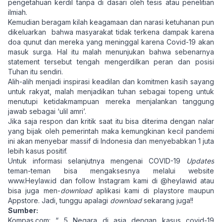
pengetahuan kerdil tanpa di dasari oleh tesis atau penelitian
ilmiah.
Kemudian beragam kilah keagamaan dan narasi ketuhanan pun
dikeluarkan bahwa masyarakat tidak terkena dampak karena
doa qunut dan mereka yang meninggal karena Covid-19 akan
masuk surga. Hal itu malah menunjukan bahwa sebenarnya
statement tersebut tengah mengerdilkan peran dan posisi
Tuhan itu sendiri.
Alih-alih menjadi inspirasi keadilan dan komitmen kasih sayang
untuk rakyat, malah menjadikan tuhan sebagai topeng untuk
menutupi ketidakmampuan mereka menjalankan tanggung
jawab sebagai ‘ulil amri’.
Jika saja respon dan kritik saat itu bisa diterima dengan nalar
yang bijak oleh pemerintah maka kemungkinan kecil pandemi
ini akan menyebar massif di Indonesia dan menyebabkan 1 juta
lebih kasus positif.
Untuk informasi selanjutnya mengenai COVID-19
Updates
teman-teman bisa mengaksesnya melalui website
www.Heylaw.id
dan follow Instagram kami di @heylawid atau
bisa juga men-
download
aplikasi kami di playstore maupun
Appstore. Jadi, tunggu apalagi
download
sekarang juga!!
Sumber:
Kompas.com: “ 5 Negara di asia dengan kasus covid-19