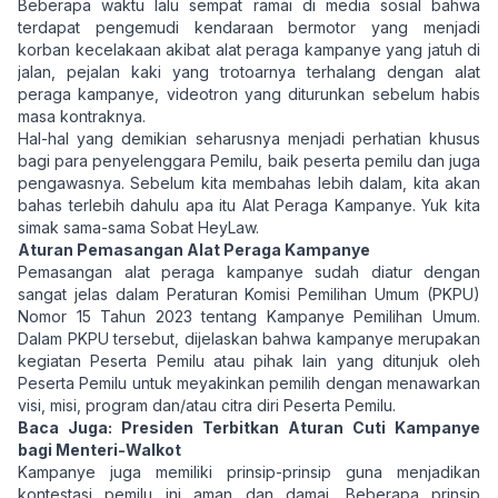
Beberapa waktu lalu sempat ramai di media sosial bahwa
terdapat pengemudi kendaraan bermotor yang menjadi
korban kecelakaan akibat alat peraga kampanye yang jatuh di
jalan, pejalan kaki yang trotoarnya terhalang dengan alat
peraga kampanye, videotron yang diturunkan sebelum habis
masa kontraknya.
Hal-hal yang demikian seharusnya menjadi perhatian khusus
bagi para penyelenggara Pemilu, baik peserta pemilu dan juga
pengawasnya. Sebelum kita membahas lebih dalam, kita akan
bahas terlebih dahulu apa itu Alat Peraga Kampanye. Yuk kita
simak sama-sama Sobat HeyLaw.
Aturan Pemasangan Alat Peraga Kampanye
Pemasangan alat peraga kampanye sudah diatur dengan
sangat jelas dalam Peraturan Komisi Pemilihan Umum (PKPU)
Nomor 15 Tahun 2023 tentang Kampanye Pemilihan Umum.
Dalam PKPU tersebut, dijelaskan bahwa kampanye merupakan
kegiatan Peserta Pemilu atau pihak lain yang ditunjuk oleh
Peserta Pemilu untuk meyakinkan pemilih dengan menawarkan
visi, misi, program dan/atau citra diri Peserta Pemilu.
Baca Juga:
Presiden Terbitkan Aturan Cuti Kampanye
bagi Menteri-Walkot
Kampanye juga memiliki prinsip-prinsip guna menjadikan
kontestasi pemilu ini aman dan damai. Beberapa prinsip