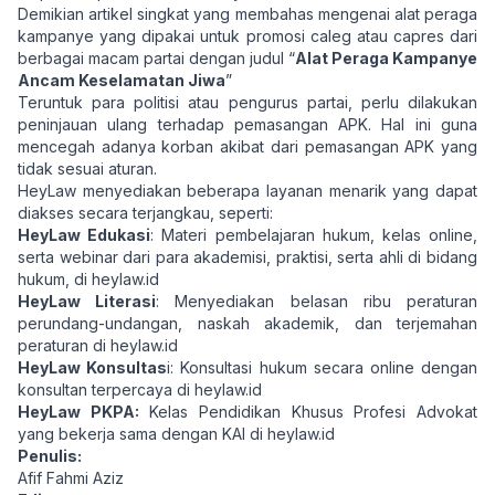
Demikian artikel singkat yang membahas mengenai alat peraga
kampanye yang dipakai untuk promosi caleg atau capres dari
berbagai macam partai dengan judul “
Alat Peraga Kampanye
Ancam Keselamatan Jiwa
”
Teruntuk para politisi atau pengurus partai, perlu dilakukan
peninjauan ulang terhadap pemasangan APK. Hal ini guna
mencegah adanya korban akibat dari pemasangan APK yang
tidak sesuai aturan.
HeyLaw menyediakan beberapa layanan menarik yang dapat
diakses secara terjangkau, seperti:
HeyLaw Edukasi
: Materi pembelajaran hukum, kelas online,
serta webinar dari para akademisi, praktisi, serta ahli di bidang
hukum, di
heylaw.id
HeyLaw Literasi
: Menyediakan belasan ribu peraturan
perundang-undangan, naskah akademik, dan terjemahan
peraturan di
heylaw.id
HeyLaw Konsultas
i: Konsultasi hukum secara online dengan
konsultan terpercaya di
heylaw.id
HeyLaw PKPA:
Kelas Pendidikan Khusus Profesi Advokat
yang bekerja sama dengan KAI di
heylaw.id
Penulis:
Afif Fahmi Aziz