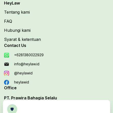
HeyLaw
Tentang kami
FAQ
Hubungi kami
Syarat & ketentuan
Contact Us
+6281380022929
info@heylaw.id
@heylawid
heylawid
Office
PT. Prawira Bahagia Selalu
Your Trusted Legal Edutech Platform
🛡️