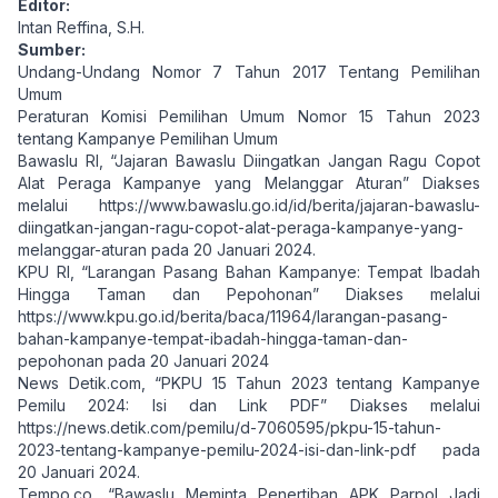
Editor:
Intan Reffina, S.H.
Sumber:
Undang-Undang Nomor 7 Tahun 2017 Tentang Pemilihan
Umum
Peraturan Komisi Pemilihan Umum Nomor 15 Tahun 2023
tentang Kampanye Pemilihan Umum
Bawaslu RI, “Jajaran Bawaslu Diingatkan Jangan Ragu Copot
Alat Peraga Kampanye yang Melanggar Aturan” Diakses
melalui
https://www.bawaslu.go.id/id/berita/jajaran-bawaslu-
diingatkan-jangan-ragu-copot-alat-peraga-kampanye-yang-
melanggar-aturan
pada 20 Januari 2024.
KPU RI, “Larangan Pasang Bahan Kampanye: Tempat Ibadah
Hingga Taman dan Pepohonan” Diakses melalui
https://www.kpu.go.id/berita/baca/11964/larangan-pasang-
bahan-kampanye-tempat-ibadah-hingga-taman-dan-
pepohonan
pada 20 Januari 2024
News Detik.com, “PKPU 15 Tahun 2023 tentang Kampanye
Pemilu 2024: Isi dan Link PDF” Diakses melalui
https://news.detik.com/pemilu/d-7060595/pkpu-15-tahun-
2023-tentang-kampanye-pemilu-2024-isi-dan-link-pdf
pada
20 Januari 2024.
Tempo.co, “Bawaslu Meminta Penertiban APK Parpol Jadi