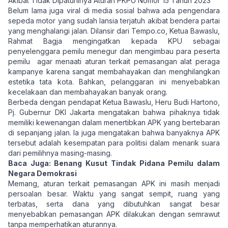
Akibat Tidak Dipatuhinya Aturan PKPU Nomor 15 Tahun 2023
Belum lama juga viral di media sosial bahwa ada pengendara
sepeda motor yang sudah lansia terjatuh akibat bendera partai
yang menghalangi jalan. Dilansir dari
Tempo.co
, Ketua Bawaslu,
Rahmat Bagja mengingatkan kepada KPU sebagai
penyelenggara pemilu menegur dan mengimbau para peserta
pemilu agar menaati aturan terkait pemasangan alat peraga
kampanye karena sangat membahayakan dan menghilangkan
estetika tata kota. Bahkan, pelanggaran ini menyebabkan
kecelakaan dan membahayakan banyak orang.
Berbeda dengan pendapat Ketua Bawaslu, Heru Budi Hartono,
Pj. Gubernur DKI Jakarta mengatakan bahwa pihaknya tidak
memiliki kewenangan dalam menertibkan APK yang bertebaran
di sepanjang jalan. Ia juga mengatakan bahwa banyaknya APK
tersebut adalah kesempatan para politisi dalam menarik suara
dari pemilihnya masing-masing.
Baca Juga:
Benang Kusut Tindak Pidana Pemilu dalam
Negara Demokrasi
Memang, aturan terkait pemasangan APK ini masih menjadi
persoalan besar. Waktu yang sangat sempit, ruang yang
terbatas, serta dana yang dibutuhkan sangat besar
menyebabkan pemasangan APK dilakukan dengan semrawut
tanpa memperhatikan aturannya.