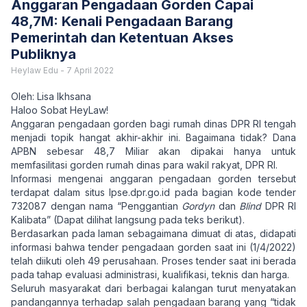
Anggaran Pengadaan Gorden Capai
48,7M: Kenali Pengadaan Barang
Pemerintah dan Ketentuan Akses
Publiknya
Heylaw Edu
-
7 April 2022
Oleh: Lisa Ikhsana
Haloo Sobat HeyLaw!
Anggaran pengadaan gorden bagi rumah dinas DPR RI tengah
menjadi topik hangat akhir-akhir ini. Bagaimana tidak? Dana
APBN sebesar 48,7 Miliar akan dipakai hanya untuk
memfasilitasi gorden rumah dinas para wakil rakyat, DPR RI.
Informasi mengenai anggaran pengadaan gorden tersebut
terdapat dalam situs lpse.dpr.go.id pada bagian kode tender
732087 dengan nama “Penggantian
Gordyn
dan
Blind
DPR RI
Kalibata” (Dapat dilihat langsung pada
teks berikut
).
Berdasarkan pada laman sebagaimana dimuat di atas, didapati
informasi bahwa tender pengadaan gorden saat ini (1/4/2022)
telah diikuti oleh 49 perusahaan. Proses tender saat ini berada
pada tahap evaluasi administrasi, kualifikasi, teknis dan harga.
Seluruh masyarakat dari berbagai kalangan turut menyatakan
pandangannya terhadap salah pengadaan barang yang “tidak