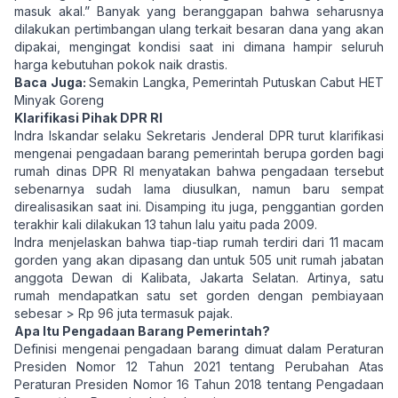
masuk akal.” Banyak yang beranggapan bahwa seharusnya
dilakukan pertimbangan ulang terkait besaran dana yang akan
dipakai, mengingat kondisi saat ini dimana hampir seluruh
harga kebutuhan pokok naik drastis.
Baca Juga:
Semakin Langka, Pemerintah Putuskan Cabut HET
Minyak Goreng
Klarifikasi Pihak DPR RI
Indra Iskandar selaku Sekretaris Jenderal DPR turut klarifikasi
mengenai pengadaan barang pemerintah berupa gorden bagi
rumah dinas DPR RI menyatakan bahwa pengadaan tersebut
sebenarnya sudah lama diusulkan, namun baru sempat
direalisasikan saat ini. Disamping itu juga, penggantian gorden
terakhir kali dilakukan 13 tahun lalu yaitu pada 2009.
Indra menjelaskan bahwa tiap-tiap rumah terdiri dari 11 macam
gorden yang akan dipasang dan untuk 505 unit rumah jabatan
anggota Dewan di Kalibata, Jakarta Selatan. Artinya, satu
rumah mendapatkan satu set gorden dengan pembiayaan
sebesar > Rp 96 juta termasuk pajak.
Apa Itu Pengadaan Barang Pemerintah?
Definisi mengenai pengadaan barang dimuat dalam Peraturan
Presiden Nomor 12 Tahun 2021 tentang Perubahan Atas
Peraturan Presiden Nomor 16 Tahun 2018 tentang Pengadaan