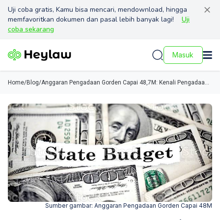
Uji coba gratis, Kamu bisa mencari, mendownload, hingga
memfavoritkan dokumen dan pasal lebih banyak lagi!
Uji
coba sekarang
Masuk
Home
/
Blog
/
Anggaran Pengadaan Gorden Capai 48,7M: Kenali Pengadaan
Barang Pemerintah dan Ketentuan Akses Publiknya
Sumber gambar:
Anggaran Pengadaan Gorden Capai 48M