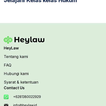
Jelajahi Kelas kelas Hukum
HeyLaw
Tentang kami
FAQ
Hubungi kami
Syarat & ketentuan
Contact Us
+6281380022929
info@heylaw.id