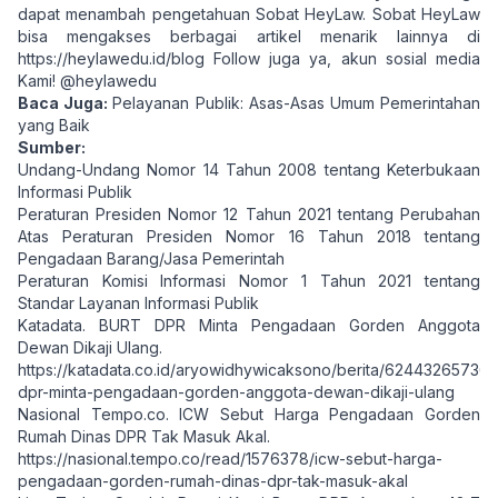
dapat menambah pengetahuan Sobat HeyLaw. Sobat HeyLaw
bisa mengakses berbagai artikel menarik lainnya di
https://heylawedu.id/blog
Follow juga ya, akun sosial media
Kami! @heylawedu
Baca Juga:
Pelayanan Publik: Asas-Asas Umum Pemerintahan
yang Baik
Sumber:
Undang-Undang Nomor 14 Tahun 2008 tentang Keterbukaan
Informasi Publik
Peraturan Presiden Nomor 12 Tahun 2021 tentang Perubahan
Atas Peraturan Presiden Nomor 16 Tahun 2018 tentang
Pengadaan Barang/Jasa Pemerintah
Peraturan Komisi Informasi Nomor 1 Tahun 2021 tentang
Standar Layanan Informasi Publik
Katadata. BURT DPR Minta Pengadaan Gorden Anggota
Dewan Dikaji Ulang.
https://katadata.co.id/aryowidhywicaksono/berita/624432657368
dpr-minta-pengadaan-gorden-anggota-dewan-dikaji-ulang
Nasional Tempo.co. ICW Sebut Harga Pengadaan Gorden
Rumah Dinas DPR Tak Masuk Akal.
https://nasional.tempo.co/read/1576378/icw-sebut-harga-
pengadaan-gorden-rumah-dinas-dpr-tak-masuk-akal