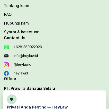
Tentang kami
FAQ
Hubungi kami
Syarat & ketentuan
Contact Us
+6281380022929
info@heylaw.id
@heylawid
heylawid
Office
PT. Prawira Bahagia Selalu
Your Trusted Legal Edutech Platform
🛡️
Office 1 :
Jl. Duta Boulevard Barat Blok D, No. 37B,
Privasi Anda Penting —
HeyLaw