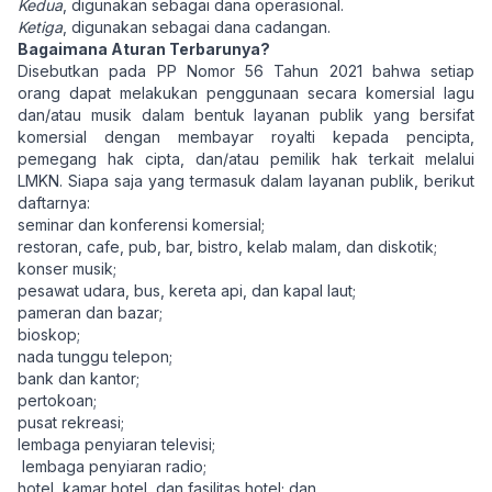
Kedua
, digunakan sebagai dana operasional.
Ketiga
, digunakan sebagai dana cadangan.
Bagaimana Aturan Terbarunya?
Disebutkan pada PP Nomor 56 Tahun 2021 bahwa setiap
orang dapat melakukan penggunaan secara komersial lagu
dan/atau musik dalam bentuk layanan publik yang bersifat
komersial dengan membayar royalti kepada pencipta,
pemegang hak cipta, dan/atau pemilik hak terkait melalui
LMKN. Siapa saja yang termasuk dalam layanan publik, berikut
daftarnya:
seminar dan konferensi komersial;
restoran, cafe, pub, bar, bistro, kelab malam, dan diskotik;
konser musik;
pesawat udara, bus, kereta api, dan kapal laut;
pameran dan bazar;
bioskop;
nada tunggu telepon;
bank dan kantor;
pertokoan;
pusat rekreasi;
lembaga penyiaran televisi;
lembaga penyiaran radio;
hotel, kamar hotel, dan fasilitas hotel; dan