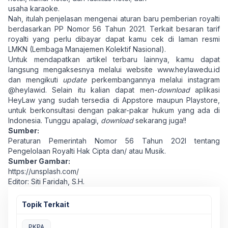
usaha karaoke.
Nah, itulah penjelasan mengenai aturan baru pemberian royalti
berdasarkan PP Nomor 56 Tahun 2021. Terkait besaran tarif
royalti yang perlu dibayar dapat kamu cek di laman resmi
LMKN (Lembaga Manajemen Kolektif Nasional).
Untuk mendapatkan artikel terbaru lainnya, kamu dapat
langsung mengaksesnya melalui website
www.heylawedu.id
dan mengikuti
update
perkembangannya melalui instagram
@heylawid. Selain itu kalian dapat men-
download
aplikasi
HeyLaw yang sudah tersedia di Appstore maupun Playstore,
untuk berkonsultasi dengan pakar-pakar hukum yang ada di
Indonesia. Tunggu apalagi,
download
sekarang juga!!
Sumber:
Peraturan Pemerintah Nomor 56 Tahun 2O2I tentang
Pengelolaan Royalti Hak Cipta dan/ atau Musik.
Sumber Gambar:
https://unsplash.com/
Editor: Siti Faridah, S.H.
Topik Terkait
PKPA