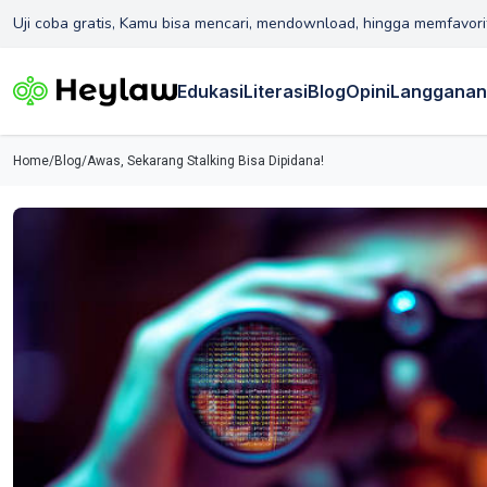
Uji coba gratis, Kamu bisa mencari, mendownload, hingga memfavori
Edukasi
Literasi
Blog
Opini
Langganan
Home
/
Blog
/
Awas, Sekarang Stalking Bisa Dipidana!