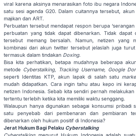
viral karena aksinya menarasikan foto ibu negara Indone
satu sesi agenda G20. Dalam cuitannya tersebut, akun
majikan dan ART.
Perbuatan tersebut mendapat respon berupa ‘serangan di
perbuatan yang tidak dapat dibenarkan. Tidak dapat di
tersebut memang bersalah. Namun, netizen yang m
kombinasi dari akun twitter tersebut jelaslah juga tur
termasuk dalam tindakan
Doxing
.
Bisa kita perhatikan, betapa mudahnya beberapa akun
metode
Cyberstalking, Tracking Username, Google Dor
seperti Identitas KTP, akun lapak di salah satu
marke
mudah didapatkan. Cara ingin tahu atau kepo ini ker
netizen Indonesia. Sebab kita sendiri pernah melakukan
tertentu terlebih ketika kita memiliki waktu senggang.
Walaupun hanya digunakan sebagai konsumsi pribadi sa
satu penyebab dari pembenaran dan pembiaran teru
dibenarkan oleh hukum positif di Indonesia?
Jerat Hukum Bagi Pelaku
Cyberstalking
Cyberstalking
menurut Hukum Indonesia adalah suatu