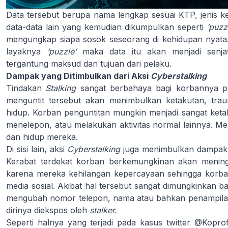
Data tersebut berupa nama lengkap sesuai KTP, jenis k
data-data lain yang kemudian dikumpulkan seperti
‘puzzl
mengungkap siapa sosok seseorang di kehidupan nyata.
layaknya
‘puzzle’
maka data itu akan menjadi senj
tergantung maksud dan tujuan dari pelaku.
Dampak yang Ditimbulkan dari Aksi
Cyberstalking
Tindakan
Stalking
sangat berbahaya bagi korbannya pad
menguntit tersebut akan menimbulkan ketakutan, tra
hidup. Korban penguntitan mungkin menjadi sangat ket
menelepon, atau melakukan aktivitas normal lainnya. M
dan hidup mereka.
Di sisi lain, aksi
Cyberstalking
juga menimbulkan dampak s
Kerabat terdekat korban berkemungkinan akan meningg
karena mereka kehilangan kepercayaan sehingga korban
media sosial. Akibat hal tersebut sangat dimungkinkan b
mengubah nomor telepon, nama atau bahkan penampilan
dirinya diekspos oleh
stalker.
Seperti halnya yang terjadi pada kasus twitter @Kopro