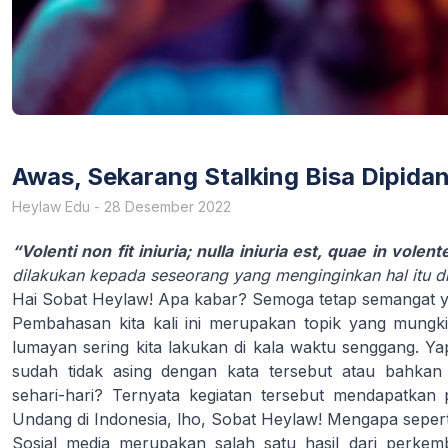
Awas, Sekarang Stalking Bisa Dipida
Heylaw Edu
-
28 Desember 2022
“Volenti non fit iniuria; nulla iniuria est, quae in volent
dilakukan kepada seseorang yang menginginkan hal itu di
Hai Sobat Heylaw! Apa kabar? Semoga tetap semangat y
Pembahasan kita kali ini merupakan topik yang mungk
lumayan sering kita lakukan di kala waktu senggang. Y
sudah tidak asing dengan kata tersebut atau bahka
sehari-hari? Ternyata kegiatan tersebut mendapatkan
Undang di Indonesia, lho, Sobat Heylaw! Mengapa seperti
Sosial media merupakan salah satu hasil dari perkemb