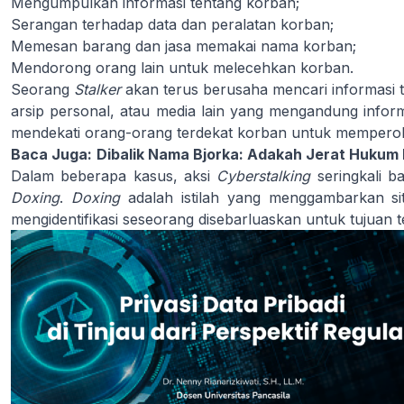
Mengumpulkan informasi tentang korban;
Serangan terhadap data dan peralatan korban;
Memesan barang dan jasa memakai nama korban;
Mendorong orang lain untuk melecehkan korban.
Seorang
Stalker
akan terus berusaha mencari informasi ten
arsip personal, atau media lain yang mengandung info
mendekati orang-orang terdekat korban untuk memperoleh
Baca Juga:
Dibalik Nama Bjorka: Adakah Jerat Hukum
Dalam beberapa kasus, aksi
Cyberstalking
seringkali b
Doxing
.
Doxing
adalah istilah yang menggambarkan sit
mengidentifikasi seseorang disebarluaskan untuk tujuan t