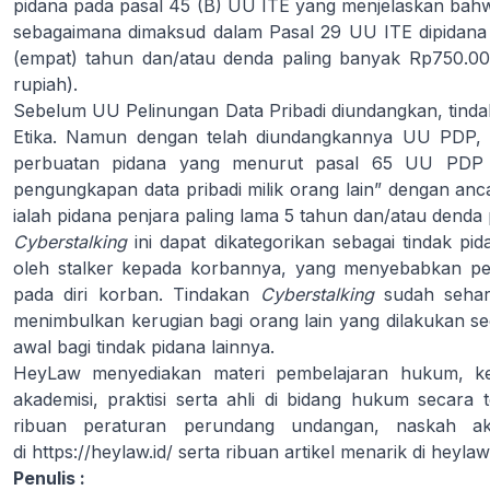
pidana pada pasal 45 (B) UU ITE yang menjelaskan bah
sebagaimana dimaksud dalam Pasal 29 UU ITE dipidana 
(empat) tahun dan/atau denda paling banyak Rp750.000
rupiah).
Sebelum UU Pelinungan Data Pribadi diundangkan, tind
Etika. Namun dengan telah diundangkannya UU PDP, 
perbuatan pidana yang menurut pasal 65 UU PDP 
pengungkapan data pribadi milik orang lain” dengan a
ialah pidana penjara paling lama 5 tahun dan/atau denda 
Cyberstalking
ini dapat dikategorikan sebagai tindak pid
oleh stalker kepada korbannya, yang menyebabkan pe
pada diri korban. Tindakan
Cyberstalking
sudah seharu
menimbulkan kerugian bagi orang lain yang dilakukan se
awal bagi tindak pidana lainnya.
HeyLaw menyediakan materi pembelajaran hukum, kel
akademisi, praktisi serta ahli di bidang hukum secara 
ribuan peraturan perundang undangan, naskah ak
di
https://heylaw.id/
serta ribuan artikel menarik di
heylaw
Penulis :