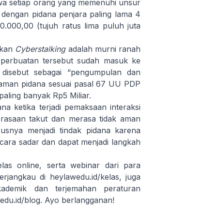
wa setiap orang yang memenuhi unsur
dengan pidana penjara paling lama 4
.000,00 (tujuh ratus lima puluh juta
akan
Cyberstalking
adalah murni ranah
perbuatan tersebut sudah masuk ke
disebut sebagai “pengumpulan dan
ncaman pidana sesuai pasal 67 UU PDP
paling banyak Rp5 Miliar.
ana ketika terjadi pemaksaan interaksi
rasaan takut dan merasa tidak aman
snya menjadi tindak pidana karena
cara sadar dan dapat menjadi langkah
as online, serta webinar dari para
terjangkau di
heylawedu.id/kelas
, juga
ademik dan terjemahan peraturan
edu.id/blog
. Ayo berlangganan!