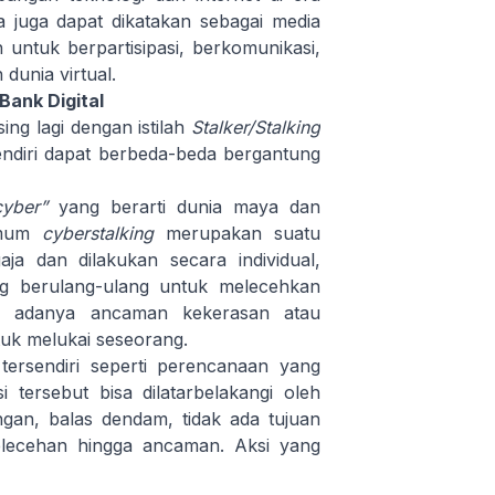
dia juga dapat dikatakan sebagai media
ntuk berpartisipasi, berkomunikasi,
 dunia virtual.
Bank Digital
ing lagi dengan istilah
Stalker/Stalking
sendiri dapat berbeda-beda bergantung
cyber”
yang berarti dunia maya dan
umum
cyberstalking
merupakan suatu
ja dan dilakukan secara individual,
ng berulang-ulang untuk melecehkan
ai adanya ancaman kekerasan atau
tuk melukai seseorang.
tersendiri seperti perencanaan yang
 tersebut bisa dilatarbelakangi oleh
ngan, balas dendam, tidak ada tujuan
elecehan hingga ancaman. Aksi yang