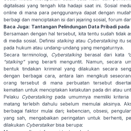
digitalisasi yang tengah kita hadapi saat ini. Sosial me
online di mana para penggunanya dapat dengan mudah u
berbagi dan menciptakan isi dari jejaring sosial, forum dan
Baca Juga:
Tantangan Pelindungan Data Pribadi pada 
Bersamaan dengan hal tersebut, kita tentu sudah tidak as
di media sosial
.
Definisi
stalking
atau
Cyberstalking
itu 
pada hukum atau undang-undang yang mengaturnya
.
Secara terminologi,
Cyberstalking
berasal dari kata
“
“stalking”
yang berarti menguntit. Namun, secara 
bentuk tindakan kriminal yang dilakukan secara senga
dengan berbagai cara, antara lain mengikuti seseora
orang tersebut di mana perbuatan tersebut disert
kematian untuk menciptakan ketakutan pada diri atau un
Pelaku
Cyberstalking
pada umumnya memiliki kriteria 
matang terlebih dahulu sebelum memulai aksinya. Aksi
berbagai faktor mulai dari; kebencian, obsesi, pengula
yang sah, mengabaikan peringatan untuk berhenti, p
dilakukan
Cyberstalker
bisa berupa: