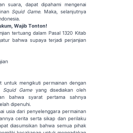
an suara, dapat dipahami mengenai
ainan
Squid Game
. Maka, selanjutnya
ndonesia.
ukum, Wajib Tonton!
jian tertuang dalam Pasal 1320 Kitab
r bahwa supaya terjadi perjanjian
jian
t untuk mengikuti permainan dengan
am
Squid Game
yang disediakan oleh
akan bahwa syarat pertama sahnya
elah dipenuhi.
ai usia dari penyelenggara permainan
nnya cerita serta sikap dan perilaku
dapat diasumsikan bahwa semua pihak
 memiliki kecakapan untuk mengadakan