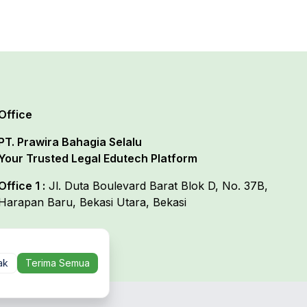
Office
PT. Prawira Bahagia Selalu
Your Trusted Legal Edutech Platform
Office 1 :
Jl. Duta Boulevard Barat Blok D, No. 37B,
Harapan Baru, Bekasi Utara, Bekasi
ak
Terima Semua