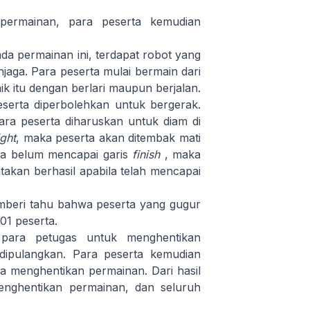
permainan, para peserta kemudian
ada permainan ini, terdapat robot yang
aga. Para peserta mulai bermain dari
aik itu dengan berlari maupun berjalan.
serta diperbolehkan untuk bergerak.
ara peserta diharuskan untuk diam di
ight
, maka peserta akan ditembak mati
rta belum mencapai garis
finish
, maka
atakan berhasil apabila telah mencapai
mberi tahu bahwa peserta yang gugur
01 peserta.
para petugas untuk menghentikan
dipulangkan. Para peserta kemudian
 menghentikan permainan. Dari hasil
enghentikan permainan, dan seluruh