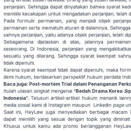
perjanjian. Sehingga dapat dinyatakan bahwa syarat kedu
memiliki kecakapan untuk mengadakan perjanjian, telah d
Pada formulir permainan, yang menjadi objek perjanji
permainan serta mematuhi aturan di dalamnya. Sehingga 
sahnya perjanjian, yaitu adanya objek perjanjian, telah di
Sebagaimana dijelaskan di atas, jalannya permaina
seseorang. Di Indonesia, perjanjian yang mengakibatk
sesuatu yang dilarang. Sehingga syarat keempat sahnya
tidak dipenuhi.
Karena syarat keempat tidak dapat dipenuhi, maka formu
demi hukum, berdasarkan perspektif hukum perdata Indo
Baca juga:
Post-mortem Trial dalam Penanganan Perk
Itulah ulasan singkat mengenai “
Bedah Drama Korea
Sq
Indonesia
”. Telusuri artikel-artikel hukum menarik lain
media sosial kami di Instagram maupun Linkedin
page
unt
Saat ini, HeyLaw juga menyediakan berbagai macam
dapat memilih yang sesuai dengan topik yang diminati
Khusus untuk kamu ada promo berlangganan HeyLaw 