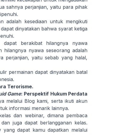
a sahnya perjanjian, yaitu para pihak
ipenuhi.
an adalah kesediaan untuk mengikuti
dapat dinyatakan bahwa syarat ketiga
penuhi.
n dapat berakibat hilangnya nyawa
an hilangnya nyawa seseorang adalah
 perjanjian, yaitu sebab yang halal,
lir permainan dapat dinyatakan batal
nesia.
ara Terorisme
.
uid Game
: Perspektif Hukum Perdata
nya melalui
Blog
kami, serta ikuti akun
uk informasi menarik lainnya.
kelas
dan webinar, dimana pembaca
 dan juga dapat berlangganan kelas.
yang dapat kamu dapatkan melalui