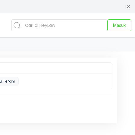
Masuk
u Terkini