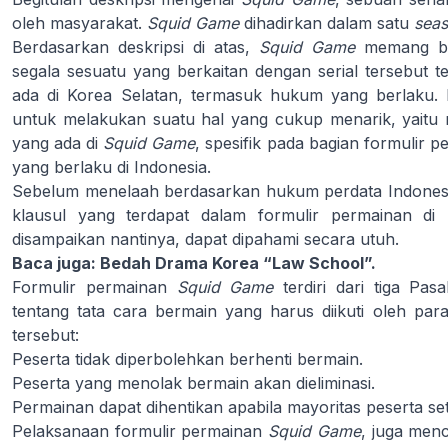
oleh masyarakat.
Squid Game
dihadirkan dalam satu
sea
Berdasarkan deskripsi di atas,
Squid Game
memang ber
segala sesuatu yang berkaitan dengan serial tersebut 
ada di Korea Selatan, termasuk hukum yang berlaku. 
untuk melakukan suatu hal yang cukup menarik, yaitu 
yang ada di
Squid Game
, spesifik pada bagian formulir
yang berlaku di Indonesia.
Sebelum menelaah berdasarkan hukum perdata Indonesia
klausul yang terdapat dalam formulir permainan di
disampaikan nantinya, dapat dipahami secara utuh.
Baca juga:
Bedah Drama Korea “Law School”
.
Formulir permainan
Squid Game
terdiri dari tiga Pas
tentang tata cara bermain yang harus diikuti oleh para
tersebut:
Peserta tidak diperbolehkan berhenti bermain.
Peserta yang menolak bermain akan dieliminasi.
Permainan dapat dihentikan apabila mayoritas peserta set
Pelaksanaan formulir permainan
Squid Game
, juga men