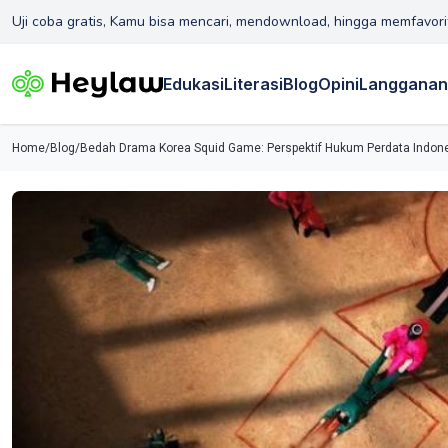
Uji coba gratis, Kamu bisa mencari, mendownload, hingga memfavori
Edukasi
Literasi
Blog
Opini
Langganan
Home
/
Blog
/
Bedah Drama Korea Squid Game: Perspektif Hukum Perdata Indon