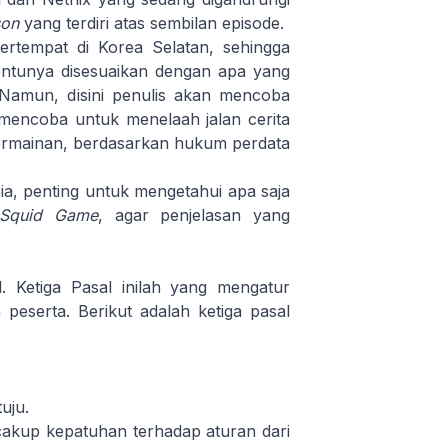
son
yang terdiri atas sembilan episode.
tempat di Korea Selatan, sehingga
tentunya disesuaikan dengan apa yang
Namun, disini penulis akan mencoba
mencoba untuk menelaah jalan cerita
 permainan, berdasarkan hukum perdata
, penting untuk mengetahui apa saja
Squid Game
, agar penjelasan yang
al. Ketiga Pasal inilah yang mengatur
 peserta. Berikut adalah ketiga pasal
uju.
cakup kepatuhan terhadap aturan dari