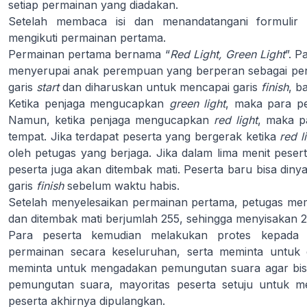
setiap permainan yang diadakan.
Setelah membaca isi dan menandatangani formulir 
mengikuti permainan pertama.
Permainan pertama bernama “
Red Light, Green Light
”. P
menyerupai anak perempuan yang berperan sebagai penj
garis
start
dan diharuskan untuk mencapai garis
finish
, b
Ketika penjaga mengucapkan
green light
, maka para pe
Namun, ketika penjaga mengucapkan
red light
, maka p
tempat. Jika terdapat peserta yang bergerak ketika
red l
oleh petugas yang berjaga. Jika dalam lima menit pese
peserta juga akan ditembak mati. Peserta baru bisa diny
garis
finish
sebelum waktu habis.
Setelah menyelesaikan permainan pertama, petugas me
dan ditembak mati berjumlah 255, sehingga menyisakan 2
Para peserta kemudian melakukan protes kepada 
permainan secara keseluruhan, serta meminta untuk 
meminta untuk mengadakan pemungutan suara agar bisa
pemungutan suara, mayoritas peserta setuju untuk m
peserta akhirnya dipulangkan.