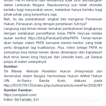
teman. Hal ini karena hasil temuannya tidak turut diundangkan
dalam Lembaran Negara. Keputusannya pun tidak otomatis
berlaku bagi masyarakat umum, melainkan hanya berlaku bagi
pihak-pihak yang berperkara saja.
Nah, itu dia pembahasan singkat kita mengenai Penemuan
Hukum. Penasaran
dong
dengan penjelasan
full
-nya?
Langsung saja teman-teman temukan pembahasan lengkapnya
dengan melakukan pendaftaran kelas PKPA HeyLaw melalui
tautan berikut
https://bit.ly/PanduanDaftarPKPA
. Teman-teman
akan belajar materi PKPA bersama mentor-mentor yang tidak
perlu diragukan lagi kualitasnya.
Plus
, video belajar PKPA ini
semuanya bisa teman-teman akses dimanapun dan kapanpun!
Ikuti terus laman blog HeyLaw dan Linkedin kami,
ya
! Sampai
jumpa di materi selanjutnya!
Sumber:
Siti Mawar.
Metode Penelitian Hukum (Interpretasi dan
Konstruksi) dalam Rangka Harmonisasi Hukum
. Artikel Hukum
UIN Ar-Raniry Banda Aceh, diakses pada
http://103.107.187.25/index.php/Justisia/article/viewFile/2558/1819
.
Sumber Gambar:
https://unsplash.com/
Editor: Siti Faridah, S.H