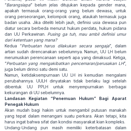
“
Barangsiapa
” belum jelas ditujukan kepada gender mana,
apakah termasuk orang-orang yang belum dewasa, untuk
orang perseorangan, kelompok orang, ataukah termasuk juga
badan usaha. Jika diteliti lebih jauh, definisi usia dewasa pun
diatur secara berbeda menurut hukum perdata, hukum pidana
dan UU Perkawinan.
Pusing ga tuh, mau ambil definisi umur
dari ketentuan yang mana?
Kedua “
Perbuatan harus dilakukan secara sengaja
”, dalam
artian sudah direncanakan sebelumnya. Namun, UU LH belum
merumuskan perencanaan seperti apa yang dimaksud. Ketiga,
“
Perbuatan yang mengakibatkan pencemaran/perusakan LH
”,
juga belum dirinci satu demi satu.
Namun, ketidaksempurnaan UU LH ini kemudian mengalami
perubahannya. UULH dinyatakan tidak berlaku lagi setelah
dibentuk UU PPLH untuk menyempurnakan berbagai
kekurangan di UU sebelumnya.
Landasan Kegiatan “Penemuan Hukum” Bagi Aparat
Penegak Hukum
Akan mudah bagi hakim untuk mengambil putusan manakah
yang tepat dalam menangani suatu perkara. Akan tetapi, kita
harus ingat bahwa sifat dan kondisi masyarakat kian kompleks.
Undang-Undang pun masih memiliki keterbatasan dalam