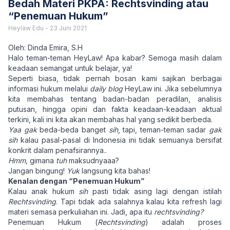
Bedah Materi PKPA: Rechtsvinding atau
“Penemuan Hukum”
Heylaw Edu
-
23 Juni 2021
Oleh: Dinda Emira, S.H
Halo teman-teman HeyLaw! Apa kabar? Semoga masih dalam
keadaan semangat untuk belajar, ya!
Seperti biasa, tidak pernah bosan kami sajikan berbagai
informasi hukum melalui
daily blog
HeyLaw ini. Jika sebelumnya
kita membahas tentang badan-badan peradilan, analisis
putusan, hingga opini dan fakta keadaan-keadaan aktual
terkini, kali ini kita akan membahas hal yang sedikit berbeda.
Yaa
gak
beda-beda banget
sih
, tapi, teman-teman sadar
gak
sih
kalau pasal-pasal di Indonesia ini tidak semuanya bersifat
konkrit dalam penafsirannya..
Hmm,
gimana
tuh
maksudnyaaa?
Jangan bingung!
Yuk
langsung kita bahas!
Kenalan dengan “Penemuan Hukum”
Kalau anak hukum
sih
pasti tidak asing lagi dengan istilah
Rechtsvinding
. Tapi tidak ada salahnya kalau kita refresh lagi
materi semasa perkuliahan ini. Jadi, apa itu
rechtsvinding?
Penemuan Hukum (
Rechtsvinding
) adalah proses