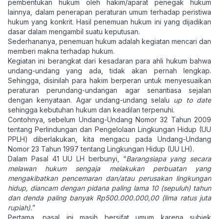
pembentukan hukum oleh hakim/aparat penegak hukum
lainnya, dalam penerapan peraturan umum terhadap peristiwa
hukum yang konkrit. Hasil penemuan hukum ini yang dijadikan
dasar dalam mengambil suatu keputusan.
Sederhananya, penemuan hukum adalah kegiatan mencari dan
memberi makna terhadap hukum.
Kegiatan ini berangkat dari kesadaran para ahli hukum bahwa
undang-undang yang ada, tidak akan pernah lengkap.
Sehingga, disinilah para hakim berperan untuk menyesuaikan
peraturan perundang-undangan agar senantiasa sejalan
dengan kenyataan. Agar undang-undang selalu
up to date
sehingga kebutuhan hukum dan keadilan terpenuhi.
Contohnya, sebelum Undang-Undang Nomor 32 Tahun 2009
tentang Perlindungan dan Pengelolaan Lingkungan Hidup (UU
PPLH) diberlakukan, kita mengacu pada Undang-Undang
Nomor 23 Tahun 1997 tentang Lingkungan Hidup (UU LH).
Dalam Pasal 41 UU LH berbunyi, “
Barangsiapa yang secara
melawan hukum sengaja melakukan perbuatan yang
mengakibatkan pencemaran dan/atau perusakan lingkungan
hidup, diancam dengan pidana paling lama 10 (sepuluh) tahun
dan denda paling banyak Rp500.000.000,00 (lima ratus juta
rupiah).
”
Pertama, pasal ini masih bersifat umum karena subjek