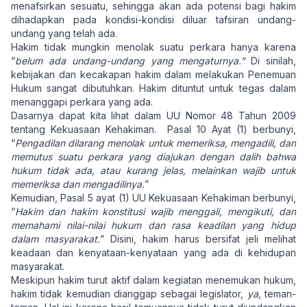
menafsirkan sesuatu, sehingga akan ada potensi bagi hakim
dihadapkan pada kondisi-kondisi diluar tafsiran undang-
undang yang telah ada.
Hakim tidak mungkin menolak suatu perkara hanya karena
“
belum ada undang-undang yang mengaturnya.”
Di sinilah,
kebijakan dan kecakapan hakim dalam melakukan Penemuan
Hukum sangat dibutuhkan. Hakim dituntut untuk tegas dalam
menanggapi perkara yang ada.
Dasarnya dapat kita lihat dalam UU Nomor 48 Tahun 2009
tentang Kekuasaan Kehakiman. Pasal 10 Ayat (1) berbunyi,
“
Pengadilan dilarang menolak untuk memeriksa, mengadili, dan
memutus suatu perkara yang diajukan dengan dalih bahwa
hukum tidak ada, atau kurang jelas, melainkan wajib untuk
memeriksa dan mengadilinya.
”
Kemudian, Pasal 5 ayat (1) UU Kekuasaan Kehakiman berbunyi,
“
Hakim dan hakim konstitusi wajib menggali, mengikuti, dan
memahami nilai-nilai hukum dan rasa keadilan yang hidup
dalam masyarakat.
” Disini, hakim harus bersifat jeli melihat
keadaan dan kenyataan-kenyataan yang ada di kehidupan
masyarakat.
Meskipun hakim turut aktif dalam kegiatan menemukan hukum,
hakim tidak kemudian dianggap sebagai legislator,
ya,
teman-