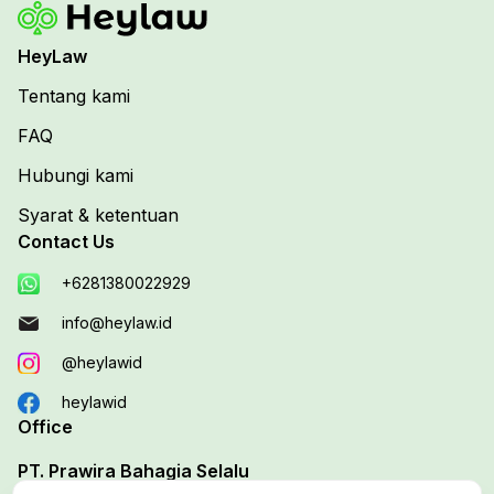
HeyLaw
Tentang kami
FAQ
Hubungi kami
Syarat & ketentuan
Contact Us
+6281380022929
info@heylaw.id
@heylawid
heylawid
Office
PT. Prawira Bahagia Selalu