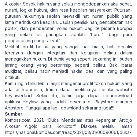
Alkostar. Sosok hakim yang selalu mengedepankan akal sehat,
nurani, logika hukum, dan rasa keadilan masyarakat. Putusan-
putusan hukumnya seolah mewakili hati nurani publik yang
lama merindukan keadilan. Usulan pemiskinan, pencabutan hak
politik, dan pemberatan vonis hukum bagi terpidana korupsi
yang selalu ia gaungkan adalah ‘horor’ bagi para
pengemplang uang rakyat.”
Melihat profil beliau yang sangat luar biasa, hati penulis
terenyuh dengan integritas dan kejujuran beliau dalam
menegakkan hukum. Di dunia yang seperti sekarang ini, sudah
jarang orang yang berprinsip seperti beliau. Bak ibarat
mukjizat, beliau hadir menjadi hakim ideal dan yang paling
ditakuti.
Kamu ingin tahu lebih lanjut mengenai profil tokoh hukum yang
ada di Indonesia, kamu dapat melihatnya melalui website
heylawedu.id. Selain itu, kamu juga dapat mendownload
aplikasi Heylaw yang sudah tersedia di Playstore maupun
Appstore. Tunggu apa lagi, download sekarang juga!!!
Sumber:
Kompas.com. 2021. “Duka Mendalam atas Kepergian Artidjo
Alkosar Algojo para Koruptor”. Diakses melalui laman
https://nasional.kompas.com/read/2021/03/01/06090661/duka-