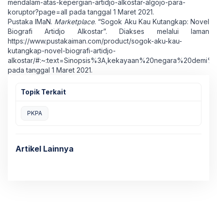
mendalam-atas-kepergian-artidjo-alkostar-algojo-para-
koruptor?page=all
pada tanggal 1 Maret 2021.
Pustaka IMaN.
Marketplace
. “Sogok Aku Kau Kutangkap: Novel
Biografi Artidjo Alkostar”. Diakses melalui laman
https://www.pustakaiman.com/product/sogok-aku-kau-
kutangkap-novel-biografi-artidjo-
alkostar/#:~:text=Sinopsis%3A,kekayaan%20negara%20dem
pada tanggal 1 Maret 2021.
Topik Terkait
PKPA
Artikel Lainnya