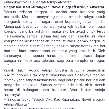
Kutangkap: Novel Biografi Artidjo Alkostar”.
Sogok Aku Kau Kutangkap: Novel Biografi Artidjo Alkostar
“Musuh terbesar negara ini adalah para koruptor yang
berpolitik. Mereka menyalahgunakan amanah rakyat untuk
mengeruk kekayaan negara demi kepentingannya sendiri.
Mengingat besarnya madharat yang ditimbulkan oleh para
koruptor yang berpolitik ini, maka aku bertekad untuk terus
melawannya, sampai sukma terpisah dari jasadku ini. Para
koruptor benar-benar telah membuat masa depan negeri ini
menjadi sangat suram. Padahal, seluruh rakyat berhak melihat
dan menikmati masa depan Indonesia yang lebih baik. Oleh
karenanya, kita semua harus mencerahkan masa depan
bangsa ini. Tidak ada toleransi bagi para koruptor di negeri
ini”
Kiprah Hakim Agung Artidjo Alkostar di dunia penegakan
hukum Indonesia tak dapat diragukan lagi. Sosoknya menjadi
momok yang sangat menakutkan bagi para pelaku korupsi dan
pengedar narkotika. Sampai-sampai ada bisik-bisik penuh
harap di kalangan para koruptor “Asal bukan Artidjo
hakimnya!”
– Sinopsis buku “Sogok Aku Kau Kutangkap: Novel Biografi
Artidjo Alkostar”