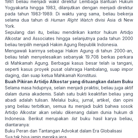
1981 beliau menjadi wakil direktur Lembaga Bantuan Hukum
Yogyakarta hingga 1983, dilanjutkan dengan menjadi direktur
pada tahun 1983-1989. Di waktu yang sama, beliau bekerja
selama dua tahun di
Human Right Watch
divisi Asia di New
York.
Sepulang dari itu, beliau mendirikan kantor hukum Artidjo
Alkostar and Associates hingga selanjutnya pada tahun 2000
beliau terpilih menjadi Hakim Agung Republik Indonesia.
Mengawali karirnya sebagai Hakim Agung di tahun 2000-an,
beliau telah menyelesaikan sebanyak 19.708 berkas perkara
di Mahkamah Agung. Berbagai kasus besar telah ia tangani,
seperti kasus proyek pusat olahraga Hambalang, suap impor
daging, dan suap ketua Mahkamah Konstitusi.
Buah Pikiran Artidjo Alkostar yang dituangkan dalam Buku
Selama masa hidupnya, selain menjadi praktisi, beliau juga aktif
dalam dunia akademis. Salah satu bukti keaktifan beliau yang
abadi adalah tulisan. Melalui buku, jurnal, artikel, dan opini
yang beliau terbitkan, semua itu menjadi bukti bahwa sosok
Artidjo Alkostar akan selalu dikenang dalam dunia hukum di
Indonesia. Berikut merupakan
list
buku hasil karya beliau,
diantaranya:
Buku Peran dan Tantangan Advokat dalam Era Globalisasi
Sya tak bisa jamin mereka jera