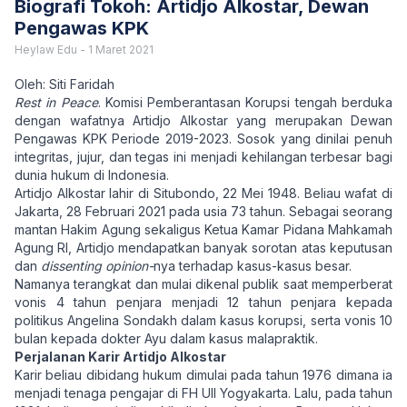
Biografi Tokoh: Artidjo Alkostar, Dewan
Pengawas KPK
Heylaw Edu
-
1 Maret 2021
Oleh: Siti Faridah
Rest in Peace
. Komisi Pemberantasan Korupsi tengah berduka
dengan wafatnya Artidjo Alkostar yang merupakan Dewan
Pengawas KPK Periode 2019-2023. Sosok yang dinilai penuh
integritas, jujur, dan tegas ini menjadi kehilangan terbesar bagi
dunia hukum di Indonesia.
Artidjo Alkostar lahir di Situbondo, 22 Mei 1948. Beliau wafat di
Jakarta, 28 Februari 2021 pada usia 73 tahun. Sebagai seorang
mantan Hakim Agung sekaligus Ketua Kamar Pidana Mahkamah
Agung RI, Artidjo mendapatkan banyak sorotan atas keputusan
dan
dissenting opinion-
nya terhadap kasus-kasus besar.
Namanya terangkat dan mulai dikenal publik saat memperberat
vonis 4 tahun penjara menjadi 12 tahun penjara kepada
politikus Angelina Sondakh dalam kasus korupsi, serta vonis 10
bulan kepada dokter Ayu dalam kasus malapraktik.
Perjalanan Karir Artidjo Alkostar
Karir beliau dibidang hukum dimulai pada tahun 1976 dimana ia
menjadi tenaga pengajar di FH UII Yogyakarta. Lalu, pada tahun