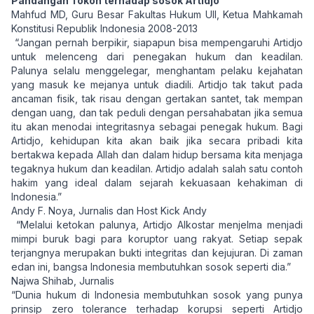
Pandangan Tokoh terhadap sosok Artidjo
Mahfud MD, Guru Besar Fakultas Hukum UII, Ketua Mahkamah
Konstitusi Republik Indonesia 2008-2013
“Jangan pernah berpikir, siapapun bisa mempengaruhi Artidjo
untuk melenceng dari penegakan hukum dan keadilan.
Palunya selalu menggelegar, menghantam pelaku kejahatan
yang masuk ke mejanya untuk diadili. Artidjo tak takut pada
ancaman fisik, tak risau dengan gertakan santet, tak mempan
dengan uang, dan tak peduli dengan persahabatan jika semua
itu akan menodai integritasnya sebagai penegak hukum. Bagi
Artidjo, kehidupan kita akan baik jika secara pribadi kita
bertakwa kepada Allah dan dalam hidup bersama kita menjaga
tegaknya hukum dan keadilan. Artidjo adalah salah satu contoh
hakim yang ideal dalam sejarah kekuasaan kehakiman di
Indonesia.”
Andy F. Noya, Jurnalis dan Host Kick Andy
“Melalui ketokan palunya, Artidjo Alkostar menjelma menjadi
mimpi buruk bagi para koruptor uang rakyat. Setiap sepak
terjangnya merupakan bukti integritas dan kejujuran. Di zaman
edan ini, bangsa Indonesia membutuhkan sosok seperti dia.”
Najwa Shihab, Jurnalis
“Dunia hukum di Indonesia membutuhkan sosok yang punya
prinsip zero tolerance terhadap korupsi seperti Artidjo