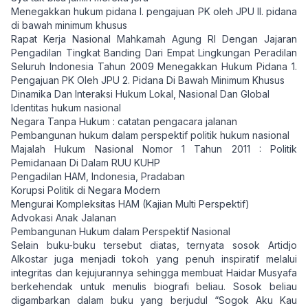
Menegakkan hukum pidana I. pengajuan PK oleh JPU II. pidana
di bawah minimum khusus
Rapat Kerja Nasional Mahkamah Agung RI Dengan Jajaran
Pengadilan Tingkat Banding Dari Empat Lingkungan Peradilan
Seluruh Indonesia Tahun 2009 Menegakkan Hukum Pidana 1.
Pengajuan PK Oleh JPU 2. Pidana Di Bawah Minimum Khusus
Dinamika Dan Interaksi Hukum Lokal, Nasional Dan Global
Identitas hukum nasional
Negara Tanpa Hukum : catatan pengacara jalanan
Pembangunan hukum dalam perspektif politik hukum nasional
Majalah Hukum Nasional Nomor 1 Tahun 2011 : Politik
Pemidanaan Di Dalam RUU KUHP
Pengadilan HAM, Indonesia, Pradaban
Korupsi Politik di Negara Modern
Mengurai Kompleksitas HAM (Kajian Multi Perspektif)
Advokasi Anak Jalanan
Pembangunan Hukum dalam Perspektif Nasional
Selain buku-buku tersebut diatas, ternyata sosok Artidjo
Alkostar juga menjadi tokoh yang penuh inspiratif melalui
integritas dan kejujurannya sehingga membuat Haidar Musyafa
berkehendak untuk menulis biografi beliau. Sosok beliau
digambarkan dalam buku yang berjudul “Sogok Aku Kau