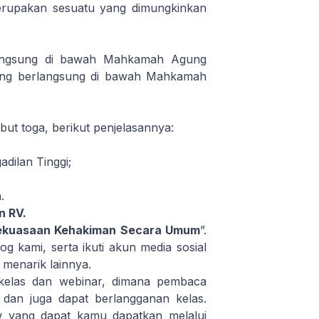
erupakan sesuatu yang dimungkinkan
rlangsung di bawah Mahkamah Agung
yang berlangsung di bawah Mahkamah
but toga, berikut penjelasannya:
dilan Tinggi;
.
n RV.
Kekuasaan Kehakiman Secara Umum
”.
log
kami, serta ikuti akun media sosial
 menarik lainnya.
kelas
dan webinar, dimana pembaca
 dan juga dapat berlangganan kelas.
yang dapat kamu dapatkan melalui