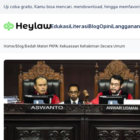
Uji coba gratis, Kamu bisa mencari, mendownload, hingga memfavori
Edukasi
Literasi
Blog
Opini
Langganan
Home
/
Blog
/
Bedah Materi PKPA: Kekuasaan Kehakiman Secara Umum