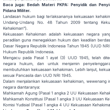
Baca juga:
Bedah Materi PKPA: Penyidik dan Peny
Pidana Militer.
Landasan hukum bagi terlaksananya kekuasaan kehakima
Undang-Undang No. 48 Tahun 2009 tentang Keku
Kehakiman”).
Kekuasaan Kehakiman adalah kekuasaan negara yan
peradilan guna menegakkan hukum dan keadilan berda
Dasar Negara Republik Indonesia Tahun 1945 (UUD NRI 
Hukum Republik Indonesia.
Mengacu pada Pasal 1 ayat (3) UUD 1945, telah dit
negara hukum, dan untuk menjamin penyelenggar
membutuhkan kekuasaan kehakiman. Lebih lanjut, kekua
sesuai Pancasila dan UUD NRI 1945.
Dalam menjalankan kekuasaan kehakiman, wewenang in
negara diantaranya:
Mahkamah Agung (Pasal 1 angka 2 UU Kekuasaan Kehak
Mahkamah Konstitusi (Pasal 1 angka 3 UU Kekuasaan Ke
Komisi Yudisial (Pasal 1 angka 4 UU Kekuasaan Kehakim