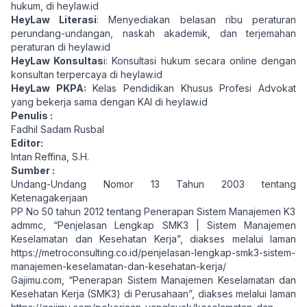
hukum, di
heylaw.id
HeyLaw Literasi
: Menyediakan belasan ribu peraturan
perundang-undangan, naskah akademik, dan terjemahan
peraturan di
heylaw.id
HeyLaw Konsultas
i: Konsultasi hukum secara online dengan
konsultan terpercaya di
heylaw.id
HeyLaw PKPA:
Kelas Pendidikan Khusus Profesi Advokat
yang bekerja sama dengan KAI di
heylaw.id
Penulis :
Fadhil Sadam Rusbal
Editor:
Intan Reffina, S.H.
Sumber :
Undang-Undang Nomor 13 Tahun 2003 tentang
Ketenagakerjaan
PP No 50 tahun 2012 tentang Penerapan Sistem Manajemen K3
admmc, “Penjelasan Lengkap SMK3 | Sistem Manajemen
Keselamatan dan Kesehatan Kerja”, diakses melalui laman
https://metroconsulting.co.id/penjelasan-lengkap-smk3-sistem-
manajemen-keselamatan-dan-kesehatan-kerja/
Gajimu.com, “Penerapan Sistem Manajemen Keselamatan dan
Kesehatan Kerja (SMK3) di Perusahaan”, diakses melalui laman