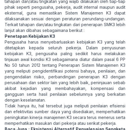
tahapan dan/atau tingkatan yang wajib dilakukan oleh tiap-tiap
pihak seperti pengusaha, pekerja, audit internal maupun audit
eksternal, guna memastikan Sistem Manajemen K3 dapat
dilaksanakan sesuai dengan peraturan perundang-undangan.
Terkait tahapan dan/atau tingkatan dari penerapan SMK3 lebih
lanjut akan dibahas sebagaimana berikut :
Penetapan Kebijakan K3
Pengusaha harus menyebarluaskan kebijakan K3 yang telah
ditetapkan kepada seluruh pekerja. Dalam penyusunan
kebijakan K3, pengusaha paling sedikit harus melakukan
tinjauan awal kondisi K3 sebagaimana diatur dalam pasal 6
PP
No 50 tahun 2012 tentang Penerapan Sistem Manajemen K3
yang meliputi pengidentifikasi potensi bahaya, penilaian, dan
pengendalian risiko, perbandingan penerapan K3 dengan
perusahaan dan sektor lain yang lebih baik, peninjauan sebab
akibat kejadian yang membahayakan, kompensasi dan
gangguan serta hasil penilaian sebelumnya yang berkaitan
dengan keselamatan.
Tidak hanya itu, hal tersebut juga meliputi penilaian efisiensi
dan efektivitas sumber daya yang disediakan, memperhatikan
peningkatan kinerja manajemen K3 secara terus menerus serta
memperhatikan masukan dari pekerja atau serikat pekerja.
Baca Juga :
Eksistensi Alternatif Penyelesaian Sengketa