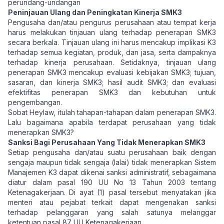
perundang-undangan
Peninjauan Ulang dan Peningkatan Kinerja SMK3
Pengusaha dan/atau pengurus perusahaan atau tempat kerja
harus melakukan tinjauan ulang terhadap penerapan SMK3
secara berkala. Tinjauan ulang ini harus mencakup implikasi K3
terhadap semua kegiatan, produk, dan jasa, serta dampaknya
terhadap kinerja perusahaan. Setidaknya, tinjauan ulang
penerapan SMK3 mencakup evaluasi kebijakan SMK3; tujuan,
sasaran, dan kinerja SMK3; hasil audit SMK3; dan evaluasi
efektifitas penerapan SMK3 dan kebutuhan untuk
pengembangan.
Sobat Heylaw, itulah tahapan-tahapan dalam penerapan SMK3.
Lalu bagaimana apabila terdapat perusahaan yang tidak
menerapkan SMK3?
Sanksi Bagi Perusahaan Yang Tidak Menerapkan SMK3
Setiap pengusaha dan/atau suatu perusahaan baik dengan
sengaja maupun tidak sengaja (lalai) tidak menerapkan Sistem
Manajemen K3 dapat dikenai sanksi administratif, sebagaimana
diatur dalam pasal 190
UU No 13 Tahun 2003 tentang
Ketenagakerjaan
. Di ayat (1) pasal tersebut menyatakan jika
menteri atau pejabat terkait dapat mengenakan sanksi
terhadap pelanggaran yang salah satunya melanggar
ketentuan pasal 87
UU Ketenagakerjaan
.