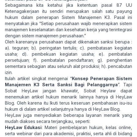
Sebagaimana kita ketahui jika ketentuan pasal 87
UU
Ketenagakerjaan
itu sendiri merupakan salah satu payung
hukum dalam penerapan Sistem Manajemen K3. Pasal ini
menyatakan jika “Setiap perusahaan wajib menerapkan sistem
manajemen keselamatan dan kesehatan kerja yang terintegrasi
dengan sistem manajemen perusahaan.”
Oleh karenanya perusahaan dapat dikenakan sanksi berupa :
a). teguran; b). peringatan tertulis; c). pembatasan kegiatan
usaha; d). pembekuan kegiatan usaha; e). pembatalan
persetujuan; f). pembatalan pendaftaran; g). penghentian
sementara sebagian atau seluruh alat produksi; h). pencabutan
izin.
Itulah artikel singkat mengenai “
Konsep Penerapan Sistem
Manajemen K3 Serta Sanksi Bagi Pelanggarnya
”. Tapi
Sobat HeyLaw jangan khawatir, Sobat Heylaw dapat
menemukan artikel hukum menarik lainnya hanya di
HeyLaw
Blog
. Oleh karena itu Ikuti terus keseruan pembahasan isu-isu
hukum di dalam artikel selanjutnya hanya di
HeyLaw Blog
.
HeyLaw juga menyediakan beberapa layanan menarik yang
mudah diakses secara terjangkau, seperti:
HeyLaw Edukasi
: Materi pembelajaran hukum, kelas online,
serta webinar dari para akademisi, praktisi, serta ahli di bidang