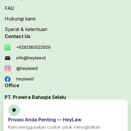
FAQ
Hubungi kami
Syarat & ketentuan
Contact Us
+6281380022929
info@heylaw.id
@heylawid
heylawid
Office
PT. Prawira Bahagia Selalu
Your Trusted Legal Edutech Platform
🛡️
Office 1 :
Jl. Duta Boulevard Barat Blok D, No. 37B,
Privasi Anda Penting —
HeyLaw
Harapan Baru, Bekasi Utara, Bekasi
Kami menggunakan cookie untuk meningkatkan