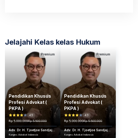
Jelajahi Kelas kelas Hukum
Premium
Premium
Pendidikan Khusus
Pendidikan Khusus
Profesi Advokat (
Profesi Advokat (
PKPA )
PKPA )
4.9
4.9
Rp 5.000.000
Rp 5.500.000
Rp 5.000.000
Rp 5.500.000
Adv. Dr. H. Tjoetjoe Sandjaja
Adv. Dr. H. Tjoetjoe Sandjaja
Hernanto, S.H., M.H., CLA.,
Kongres Advokat Indonesia
Hernanto, S.H., M.H., CLA.,
Kongres Advokat Indonesia