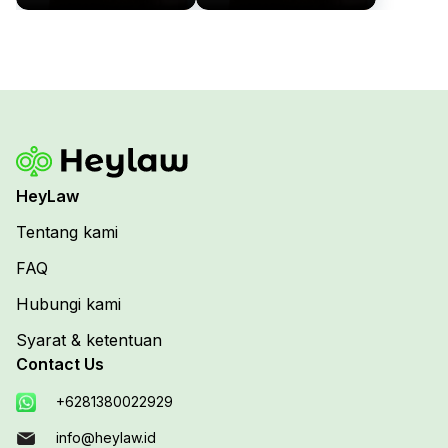
CIL., CLI., CRA.
CIL., CLI., CRA.
HeyLaw
Tentang kami
FAQ
Hubungi kami
Syarat & ketentuan
Contact Us
+6281380022929
info@heylaw.id