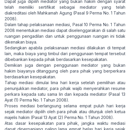
Dapat juga dipilih mediator yang bukan hakim dengan syarat
telah memiliki sertifikat sebagai mediator yang telah
diakreditasi oleh Mahkamah Agung (Pasal 9 Perma No. 1 Tahun
2008).
Dalam tahap pelaksanaan mediasi, Pasal 10 Perma No. 1 Tahun
2008 menentukan mediasi dapat diselenggarakan di salah satu
ruangan pengadilan dan untuk penggunaan ruangan ini tidak
dikenakan biaya.
Sedangkan apabila pelaksanaan mediasi dilakukan di tempat
lain, maka biaya yang timbul dari penggunaan tempat tersebut
dibebankan kepada pihak berdasarkan kesepakatan.
Demikian juga dengan penggunaan mediator yang bukan
hakim biayanya ditanggung oleh para pihak yang berperkara
berdasarkan kesepakatan.
Tahap mediasi dimulai lima hari kerja setelah pemilihan atau
penunjukkan mediator, para pihak wajib menyerahkan resume
perkara kepada satu sama lin dan kepada mediator (Pasal 13
Ayat (1) Perma No. 1 Tahun 2008).
Proses mediasi berlangsung selama empat puluh hari kerja
sejak mediator dipilih oleh para pihak atau ditunjuk oleh ketua
majelis hakim (Pasal 13 Ayat (2) Perma No. 1 Tahun 2008).
Atas dasar kesepakatan para pihak, jangka waktu mediasi
dapat diperpanjang paling lama empat belas hari kerja sejak