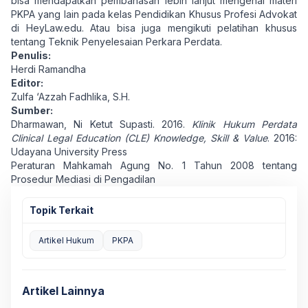
bisa mendapatkan pembahasan lebih lanjut mengenai materi
PKPA yang lain pada kelas
Pendidikan Khusus Profesi Advokat
di
HeyLaw.edu
. Atau bisa juga mengikuti pelatihan khusus
tentang
Teknik Penyelesaian Perkara Perdata
.
Penulis:
Herdi Ramandha
Editor:
Zulfa ‘Azzah Fadhlika, S.H.
Sumber:
Dharmawan, Ni Ketut Supasti. 2016.
Klinik Hukum Perdata
Clinical Legal Education (CLE) Knowledge, Skill & Value
. 2016:
Udayana University Press
Peraturan Mahkamah Agung No. 1 Tahun 2008 tentang
Prosedur Mediasi di Pengadilan
Topik Terkait
Artikel Hukum
PKPA
Artikel Lainnya