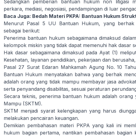
Sedangkan pemberian bantuan hukum non litigasi meli
perkara, mediasi, negosiasi, pendampingan di luar penga
Baca Juga:
Bedah Materi PKPA: Bantuan Hukum Strukt
Menurut Pasal 5 UU Bantuan Hukum, yang berhak 
sebagai berikut:
Penerima bantuan hukum sebagaimana dimaksud dalam P
kelompok miskin yang tidak dapat memenuhi hak dasar se
Hak dasar sebagaimana dimaksud pada Ayat (1) meliput
Kesehatan, layanan pendidikan, pekerjaan dan berusaha
Pasal 27 Surat Edaran Mahkamah Agung No. 10 Tahu
Bantuan Hukum menyatakan bahwa yang berhak menda
adalah orang yang tidak mampu membayar jasa advoka
serta penyandang disabilitas, sesuai peraturan perunda
Secara teknis, penerima bantuan hukum adalah orang y
Mampu (SKTM).
SKTM menjadi syarat kelengkapan yang harus diungg
melakukan pencairan keuangan.
Demikian pembahasan materi PKPA yang kali ini me
hukum bagian pertama, nantikan pembahasan bagian k