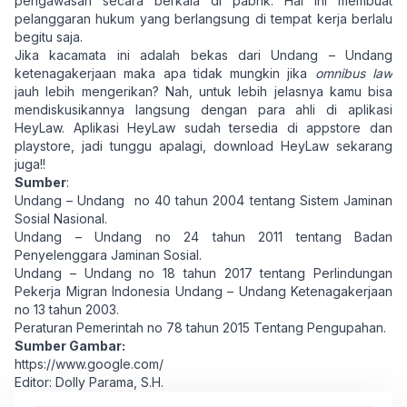
pengawasan secara berkala di pabrik. Hal ini membuat
pelanggaran hukum yang berlangsung di tempat kerja berlalu
begitu saja.
Jika kacamata ini adalah bekas dari Undang – Undang
ketenagakerjaan maka apa tidak mungkin jika
omnibus law
jauh lebih mengerikan? Nah, untuk lebih jelasnya kamu bisa
mendiskusikannya langsung dengan para ahli di aplikasi
HeyLaw. Aplikasi HeyLaw sudah tersedia di appstore dan
playstore, jadi tunggu apalagi, download HeyLaw sekarang
juga!!
Sumber
:
Undang – Undang no 40 tahun 2004 tentang Sistem Jaminan
Sosial Nasional.
Undang – Undang no 24 tahun 2011 tentang Badan
Penyelenggara Jaminan Sosial.
Undang – Undang no 18 tahun 2017 tentang Perlindungan
Pekerja Migran Indonesia Undang – Undang Ketenagakerjaan
no 13 tahun 2003.
Peraturan Pemerintah no 78 tahun 2015 Tentang Pengupahan.
Sumber Gambar:
https://www.google.com/
Editor: Dolly Parama, S.H.