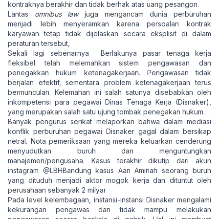
kontraknya berakhir dan tidak berhak atas uang pesangon.
Lantas
omnibus law
juga mengancam dunia perburuhan
menjadi lebih menyeramkan karena persoalan kontrak
karyawan tetap tidak dijelaskan secara eksplisit di dalam
peraturan tersebut,
Sekali lagi sebenarnya Berlakunya pasar tenaga kerja
fleksibel telah melemahkan sistem pengawasan dan
penegakkan hukum ketenagakerjaan. Pengawasan tidak
berjalan efektif, sementara problem ketenagakerjaan terus
bermunculan. Kelemahan ini salah satunya disebabkan oleh
inkompetensi para pegawai Dinas Tenaga Kerja (Disnaker),
yang merupakan salah satu ujung tombak penegakan hukum.
Banyak pengurus serikat melaporkan bahwa dalam mediasi
konflik perburuhan pegawai Disnaker gagal dalam bersikap
netral. Nota pemeriksaan yang mereka keluarkan cenderung
menyudutkan buruh dan menguntungkan
manajemen/pengusaha. Kasus terakhir dikutip dari akun
instagram @LBHBandung kasus Aan Aminah seorang buruh
yang dituduh menjadi aktor mogok kerja dan dituntut oleh
perusahaan sebanyak 2 milyar
Pada level kelembagaan, instansi-instansi Disnaker mengalami
kekurangan pengawas dan tidak mampu melakukan