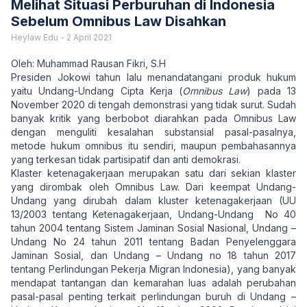
Melihat Situasi Perburuhan di Indonesia
Sebelum Omnibus Law Disahkan
Heylaw Edu
-
2 April 2021
Oleh: Muhammad Rausan Fikri, S.H
Presiden Jokowi tahun lalu menandatangani produk hukum
yaitu Undang-Undang Cipta Kerja (
Omnibus Law
) pada 13
November 2020 di tengah demonstrasi yang tidak surut. Sudah
banyak kritik yang berbobot diarahkan pada Omnibus Law
dengan menguliti kesalahan substansial pasal-pasalnya,
metode hukum omnibus itu sendiri, maupun pembahasannya
yang terkesan tidak partisipatif dan anti demokrasi.
Klaster ketenagakerjaan merupakan satu dari sekian klaster
yang dirombak oleh Omnibus Law. Dari keempat Undang-
Undang yang dirubah dalam kluster ketenagakerjaan (UU
13/2003 tentang Ketenagakerjaan, Undang-Undang No 40
tahun 2004 tentang Sistem Jaminan Sosial Nasional, Undang –
Undang No 24 tahun 2011 tentang Badan Penyelenggara
Jaminan Sosial, dan Undang – Undang no 18 tahun 2017
tentang Perlindungan Pekerja Migran Indonesia), yang banyak
mendapat tantangan dan kemarahan luas adalah perubahan
pasal-pasal penting terkait perlindungan buruh di Undang –