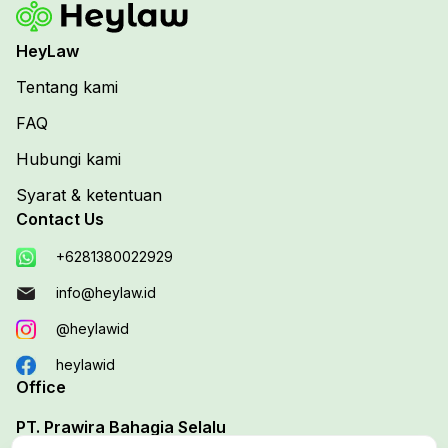
HeyLaw
Tentang kami
FAQ
Hubungi kami
Syarat & ketentuan
Contact Us
+6281380022929
info@heylaw.id
@heylawid
heylawid
Office
PT. Prawira Bahagia Selalu