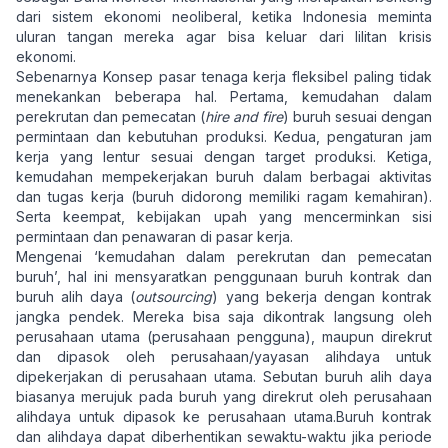
dari sistem ekonomi neoliberal, ketika Indonesia meminta
uluran tangan mereka agar bisa keluar dari lilitan krisis
ekonomi.
Sebenarnya Konsep pasar tenaga kerja fleksibel paling tidak
menekankan beberapa hal. Pertama, kemudahan dalam
perekrutan dan pemecatan (
hire and fire
) buruh sesuai dengan
permintaan dan kebutuhan produksi. Kedua, pengaturan jam
kerja yang lentur sesuai dengan target produksi. Ketiga,
kemudahan mempekerjakan buruh dalam berbagai aktivitas
dan tugas kerja (buruh didorong memiliki ragam kemahiran).
Serta keempat, kebijakan upah yang mencerminkan sisi
permintaan dan penawaran di pasar kerja.
Mengenai ‘kemudahan dalam perekrutan dan pemecatan
buruh’, hal ini mensyaratkan penggunaan buruh kontrak dan
buruh alih daya (
outsourcing
) yang bekerja dengan kontrak
jangka pendek. Mereka bisa saja dikontrak langsung oleh
perusahaan utama (perusahaan pengguna), maupun direkrut
dan dipasok oleh perusahaan/yayasan alihdaya untuk
dipekerjakan di perusahaan utama. Sebutan buruh alih daya
biasanya merujuk pada buruh yang direkrut oleh perusahaan
alihdaya untuk dipasok ke perusahaan utama.Buruh kontrak
dan alihdaya dapat diberhentikan sewaktu-waktu jika periode