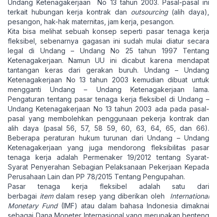
Undang Ketenagakerjaan No 13 tahun 2003. Pasal-pasal ini
terkait hubungan kerja kontrak dan
outsourcing
(alih daya),
pesangon, hak-hak maternitas, jam kerja, pesangon.
Kita bisa melihat sebuah konsep seperti pasar tenaga kerja
fleksibel, sebenarnya gagasan ini sudah mulai diatur secara
legal di Undang – Undang No 25 tahun 1997 Tentang
Ketenagakerjaan. Namun UU ini dicabut karena mendapat
tantangan keras dari gerakan buruh. Undang – Undang
Ketenagakerjaan No 13 tahun 2003 kemudian dibuat untuk
mengganti Undang – Undang Ketenagakerjaan lama.
Pengaturan tentang pasar tenaga kerja fleksibel di Undang –
Undang Ketenagakerjaan No 13 tahun 2003 ada pada pasal-
pasal yang membolehkan penggunaan pekerja kontrak dan
alih daya (pasal 56, 57, 58 59, 60, 63, 64, 65, dan 66).
Beberapa peraturan hukum turunan dari Undang – Undang
Ketenagakerjaan yang juga mendorong fleksibilitas pasar
tenaga kerja adalah Permenaker 19/2012 tentang Syarat-
Syarat Penyerahan Sebagian Pelaksanaan Pekerjaan Kepada
Perusahaan Lain dan PP 78/2015 Tentang Pengupahan.
Pasar tenaga kerja fleksibel adalah satu dari
berbagai
item
dalam resep yang diberikan oleh
International
Monetary Fund
(IMF) atau dalam bahasa Indonesia dimaknai
sebagai Dana Moneter Internasional yang merupakan benteng