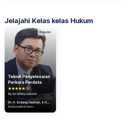
Jelajahi Kelas kelas Hukum
Reguler
Teknik Penyelesaian
Perkara Perdata
5
Rp 62.500
Rp 250.000
Dr. H. Endang Hadrian, S.H.,
M.H.
Endang Hadrian & Partners