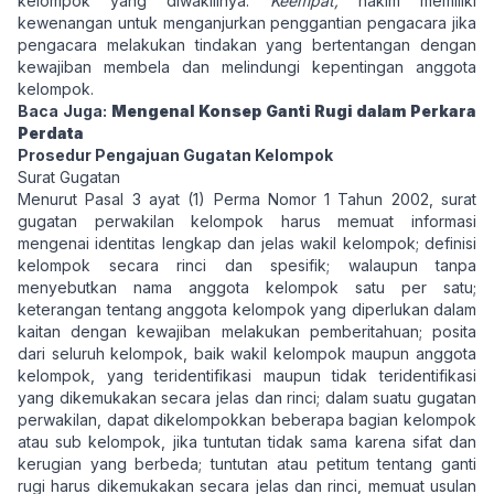
kelompok yang diwakilinya.
Keempat,
hakim memiliki
kewenangan untuk menganjurkan penggantian pengacara jika
pengacara melakukan tindakan yang bertentangan dengan
kewajiban membela dan melindungi kepentingan anggota
kelompok.
Baca Juga:
Mengenal Konsep Ganti Rugi dalam Perkara
Perdata
Prosedur Pengajuan Gugatan Kelompok
Surat Gugatan
Menurut Pasal 3 ayat (1) Perma Nomor 1 Tahun 2002, surat
gugatan perwakilan kelompok harus memuat informasi
mengenai identitas lengkap dan jelas wakil kelompok; definisi
kelompok secara rinci dan spesifik; walaupun tanpa
menyebutkan nama anggota kelompok satu per satu;
keterangan tentang anggota kelompok yang diperlukan dalam
kaitan dengan kewajiban melakukan pemberitahuan; posita
dari seluruh kelompok, baik wakil kelompok maupun anggota
kelompok, yang teridentifikasi maupun tidak teridentifikasi
yang dikemukakan secara jelas dan rinci; dalam suatu gugatan
perwakilan, dapat dikelompokkan beberapa bagian kelompok
atau sub kelompok, jika tuntutan tidak sama karena sifat dan
kerugian yang berbeda; tuntutan atau petitum tentang ganti
rugi harus dikemukakan secara jelas dan rinci, memuat usulan