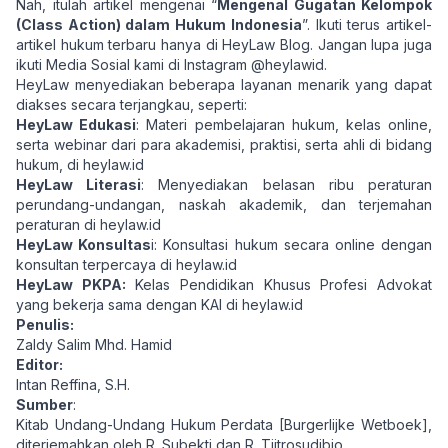
Nah, itulah artikel mengenai “
Mengenal Gugatan Kelompok
(Class Action) dalam Hukum Indonesia
”. Ikuti terus artikel-
artikel hukum terbaru hanya di
HeyLaw Blog
. Jangan lupa juga
ikuti Media Sosial kami di Instagram
@heylawid
.
HeyLaw menyediakan beberapa layanan menarik yang dapat
diakses secara terjangkau, seperti:
HeyLaw Edukasi
: Materi pembelajaran hukum, kelas online,
serta webinar dari para akademisi, praktisi, serta ahli di bidang
hukum, di
heylaw.id
HeyLaw Literasi
: Menyediakan belasan ribu peraturan
perundang-undangan, naskah akademik, dan terjemahan
peraturan di
heylaw.id
HeyLaw Konsultas
i: Konsultasi hukum secara online dengan
konsultan terpercaya di
heylaw.id
HeyLaw PKPA:
Kelas Pendidikan Khusus Profesi Advokat
yang bekerja sama dengan KAI di
heylaw.id
Penulis:
Zaldy Salim Mhd. Hamid
Editor:
Intan Reffina, S.H.
Sumber
:
Kitab Undang-Undang Hukum Perdata [Burgerlijke Wetboek],
diterjemahkan oleh R. Subekti dan R. Tjitrosudibio.