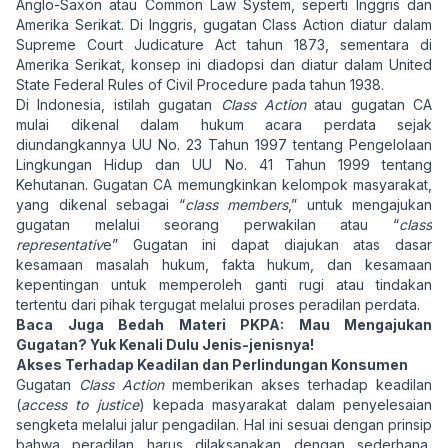
Anglo-Saxon atau Common Law System, seperti Inggris dan
Amerika Serikat. Di Inggris, gugatan Class Action diatur dalam
Supreme Court Judicature Act tahun 1873, sementara di
Amerika Serikat, konsep ini diadopsi dan diatur dalam United
State Federal Rules of Civil Procedure pada tahun 1938.
Di Indonesia, istilah gugatan
Class Action
atau gugatan CA
mulai dikenal dalam hukum acara perdata sejak
diundangkannya UU No. 23 Tahun 1997 tentang Pengelolaan
Lingkungan Hidup dan UU No. 41 Tahun 1999 tentang
Kehutanan. Gugatan CA memungkinkan kelompok masyarakat,
yang dikenal sebagai “
class members
,” untuk mengajukan
gugatan melalui seorang perwakilan atau “
class
representativ
e” Gugatan ini dapat diajukan atas dasar
kesamaan masalah hukum, fakta hukum, dan kesamaan
kepentingan untuk memperoleh ganti rugi atau tindakan
tertentu dari pihak tergugat melalui proses peradilan perdata.
Baca Juga
Bedah Materi PKPA: Mau Mengajukan
Gugatan? Yuk Kenali Dulu Jenis-jenisnya!
Akses Terhadap Keadilan dan Perlindungan Konsumen
Gugatan
Class Action
memberikan akses terhadap keadilan
(
access to justice
) kepada masyarakat dalam penyelesaian
sengketa melalui jalur pengadilan. Hal ini sesuai dengan prinsip
bahwa peradilan harus dilaksanakan dengan sederhana,