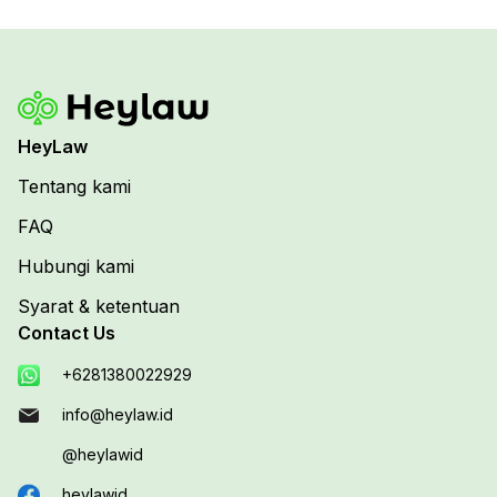
HeyLaw
Tentang kami
FAQ
Hubungi kami
Syarat & ketentuan
Contact Us
+6281380022929
info@heylaw.id
@heylawid
heylawid