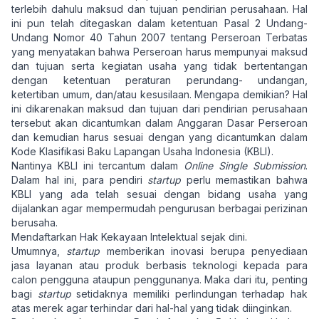
terlebih dahulu maksud dan tujuan pendirian perusahaan. Hal
ini pun telah ditegaskan dalam ketentuan Pasal 2 Undang-
Undang Nomor 40 Tahun 2007 tentang Perseroan Terbatas
yang menyatakan bahwa Perseroan harus mempunyai maksud
dan tujuan serta kegiatan usaha yang tidak bertentangan
dengan ketentuan peraturan perundang- undangan,
ketertiban umum, dan/atau kesusilaan. Mengapa demikian? Hal
ini dikarenakan maksud dan tujuan dari pendirian perusahaan
tersebut akan dicantumkan dalam Anggaran Dasar Perseroan
dan kemudian harus sesuai dengan yang dicantumkan dalam
Kode Klasifikasi Baku Lapangan Usaha Indonesia (KBLI).
Nantinya KBLI ini tercantum dalam
Online Single Submission
.
Dalam hal ini, para pendiri
startup
perlu memastikan bahwa
KBLI yang ada telah sesuai dengan bidang usaha yang
dijalankan agar mempermudah pengurusan berbagai perizinan
berusaha.
Mendaftarkan Hak Kekayaan Intelektual sejak dini.
Umumnya,
startup
memberikan inovasi berupa penyediaan
jasa layanan atau produk berbasis teknologi kepada para
calon pengguna ataupun penggunanya. Maka dari itu, penting
bagi
startup
setidaknya memiliki perlindungan terhadap hak
atas merek agar terhindar dari hal-hal yang tidak diinginkan.