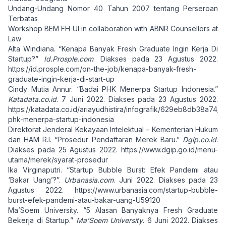
Undang-Undang Nomor 40 Tahun 2007 tentang Perseroan
Terbatas
Workshop BEM FH UI in collaboration with ABNR Counsellors at
Law
Alta Windiana. “Kenapa Banyak Fresh Graduate Ingin Kerja Di
Startup?”
Id.Prosple.com
. Diakses pada 23 Agustus 2022.
https://id.prosple.com/on-the-job/kenapa-banyak-fresh-
graduate-ingin-kerja-di-start-up
Cindy Mutia Annur. “Badai PHK Menerpa Startup Indonesia.”
Katadata.co.id
. 7 Juni 2022. Diakses pada 23 Agustus 2022.
https://katadata.co.id/ariayudhistira/infografik/629eb8db38a74/b
phk-menerpa-startup-indonesia
Direktorat Jenderal Kekayaan Intelektual – Kementerian Hukum
dan HAM R.I. “Prosedur Pendaftaran Merek Baru.”
Dgip.co.id
.
Diakses pada 25 Agustus 2022.
https://www.dgip.go.id/menu-
utama/merek/syarat-prosedur
Ika Virginaputri. “Startup Bubble Burst: Efek Pandemi atau
‘Bakar Uang’?”.
Urbanasia.com
. Juni 2022. Diakses pada 23
Agustus 2022.
https://www.urbanasia.com/startup-bubble-
burst-efek-pandemi-atau-bakar-uang-U59120
Ma’Soem University. “5 Alasan Banyaknya Fresh Graduate
Bekerja di Startup.”
Ma’Soem University
. 6 Juni 2022. Diakses