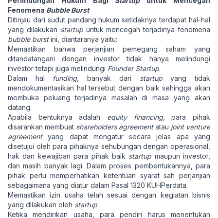
Perlindungan Hukum Bagi
Startup
untuk Mencegah
Fenomena
Bubble Burst
Ditinjau dari sudut pandang hukum setidaknya terdapat hal-hal
yang dilakukan
startup
untuk mencegah terjadinya fenomena
bubble burst
ini, diantaranya yaitu:
Memastikan bahwa perjanjian pemegang saham yang
ditandatangani dengan investor tidak hanya melindungi
investor tetapi juga melindungi
Founder
Startup
.
Dalam hal
funding
, banyak dari
startup
yang tidak
mendokumentasikan hal tersebut dengan baik sehingga akan
membuka peluang terjadinya masalah di masa yang akan
datang.
Apabila bentuknya adalah
equity financing
, para pihak
disarankan membuat
shareholders agreement
atau
joint venture
agreement
yang dapat mengatur secara jelas apa yang
disetujui oleh para pihaknya sehubungan dengan operasional,
hak dan kewajiban para pihak baik
startup
maupun investor,
dan masih banyak lagi. Dalam proses pembentukannya, para
pihak perlu memperhatikan ketentuan syarat sah perjanjian
sebagaimana yang diatur dalam Pasal 1320 KUHPerdata.
Memastikan izin usaha telah sesuai dengan kegiatan bisnis
yang dilakukan oleh
startup
Ketika mendirikan usaha, para pendiri harus menentukan