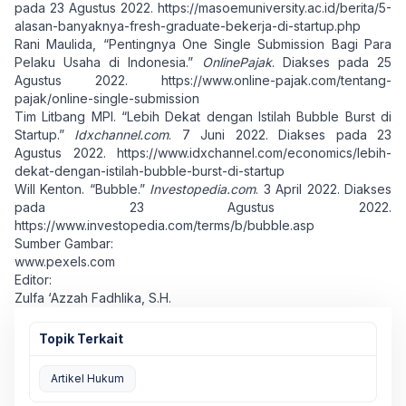
pada 23 Agustus 2022.
https://masoemuniversity.ac.id/berita/5-
alasan-banyaknya-fresh-graduate-bekerja-di-startup.php
Rani Maulida, “Pentingnya One Single Submission Bagi Para
Pelaku Usaha di Indonesia.”
OnlinePajak
. Diakses pada 25
Agustus 2022.
https://www.online-pajak.com/tentang-
pajak/online-single-submission
Tim Litbang MPI. “Lebih Dekat dengan Istilah Bubble Burst di
Startup.”
Idxchannel.com
. 7 Juni 2022. Diakses pada 23
Agustus 2022.
https://www.idxchannel.com/economics/lebih-
dekat-dengan-istilah-bubble-burst-di-startup
Will Kenton. “Bubble.”
Investopedia.com
. 3 April 2022. Diakses
pada 23 Agustus 2022.
https://www.investopedia.com/terms/b/bubble.asp
Sumber Gambar:
www.pexels.com
Editor:
Zulfa ‘Azzah Fadhlika, S.H.
Topik Terkait
Artikel Hukum