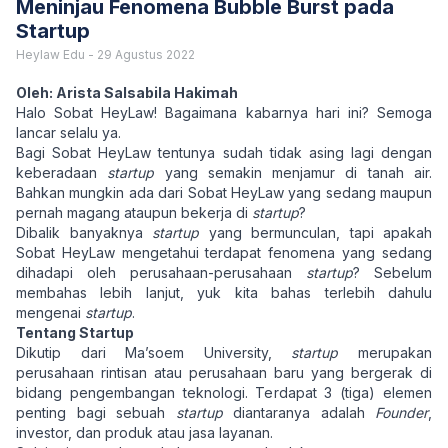
Meninjau Fenomena Bubble Burst pada
Startup
Heylaw Edu
-
29 Agustus 2022
Oleh: Arista Salsabila Hakimah
Halo Sobat HeyLaw! Bagaimana kabarnya hari ini? Semoga
lancar selalu ya.
Bagi Sobat HeyLaw tentunya sudah tidak asing lagi dengan
keberadaan
startup
yang semakin menjamur di tanah air.
Bahkan mungkin ada dari Sobat HeyLaw yang sedang maupun
pernah magang ataupun bekerja di
startup
?
Dibalik banyaknya
startup
yang bermunculan, tapi apakah
Sobat HeyLaw mengetahui terdapat fenomena yang sedang
dihadapi oleh perusahaan-perusahaan
startup
? Sebelum
membahas lebih lanjut, yuk kita bahas terlebih dahulu
mengenai
startup
.
Tentang Startup
Dikutip dari Ma’soem University,
startup
merupakan
perusahaan rintisan atau perusahaan baru yang bergerak di
bidang pengembangan teknologi. Terdapat 3 (tiga) elemen
penting bagi sebuah
startup
diantaranya adalah
Founder
,
investor, dan produk atau jasa layanan.