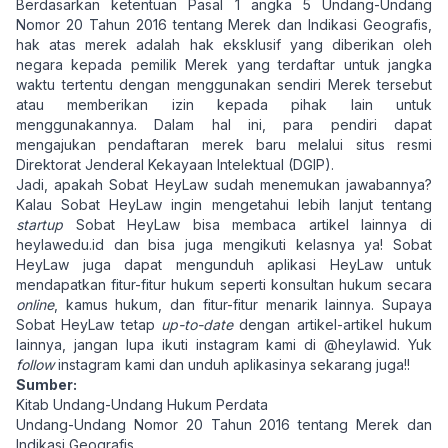
Berdasarkan ketentuan Pasal 1 angka 5 Undang-Undang
Nomor 20 Tahun 2016 tentang Merek dan Indikasi Geografis,
hak atas merek adalah hak eksklusif yang diberikan oleh
negara kepada pemilik Merek yang terdaftar untuk jangka
waktu tertentu dengan menggunakan sendiri Merek tersebut
atau memberikan izin kepada pihak lain untuk
menggunakannya. Dalam hal ini, para pendiri dapat
mengajukan pendaftaran merek baru melalui situs resmi
Direktorat Jenderal Kekayaan Intelektual (DGIP).
Jadi, apakah Sobat HeyLaw sudah menemukan jawabannya?
Kalau Sobat HeyLaw ingin mengetahui lebih lanjut tentang
startup
Sobat HeyLaw bisa membaca artikel lainnya di
heylawedu.id dan bisa juga mengikuti kelasnya ya! Sobat
HeyLaw juga dapat mengunduh aplikasi HeyLaw untuk
mendapatkan fitur-fitur hukum seperti konsultan hukum secara
online
, kamus hukum, dan fitur-fitur menarik lainnya. Supaya
Sobat HeyLaw tetap
up-to-date
dengan artikel-artikel hukum
lainnya, jangan lupa ikuti instagram kami di @heylawid. Yuk
follow
instagram kami dan unduh aplikasinya sekarang juga!!
Sumber:
Kitab Undang-Undang Hukum Perdata
Undang-Undang Nomor 20 Tahun 2016 tentang Merek dan
Indikasi Geografis