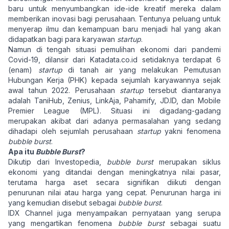
baru untuk menyumbangkan ide-ide kreatif mereka dalam
memberikan inovasi bagi perusahaan. Tentunya peluang untuk
menyerap ilmu dan kemampuan baru menjadi hal yang akan
didapatkan bagi para karyawan
startup
.
Namun di tengah situasi pemulihan ekonomi dari pandemi
Covid-19, dilansir dari Katadata.co.id setidaknya terdapat 6
(enam)
startup
di tanah air yang melakukan Pemutusan
Hubungan Kerja (PHK) kepada sejumlah karyawannya sejak
awal tahun 2022. Perusahaan
startup
tersebut diantaranya
adalah TaniHub, Zenius, LinkAja, Pahamify, JD.ID, dan Mobile
Premier League (MPL). Situasi ini digadang-gadang
merupakan akibat dari adanya permasalahan yang sedang
dihadapi oleh sejumlah perusahaan
startup
yakni fenomena
bubble burst
.
Apa itu
Bubble Burst
?
Dikutip dari Investopedia,
bubble burst
merupakan siklus
ekonomi yang ditandai dengan meningkatnya nilai pasar,
terutama harga aset secara signifikan diikuti dengan
penurunan nilai atau harga yang cepat. Penurunan harga ini
yang kemudian disebut sebagai
bubble burst
.
IDX Channel juga menyampaikan pernyataan yang serupa
yang mengartikan fenomena
bubble burst
sebagai suatu