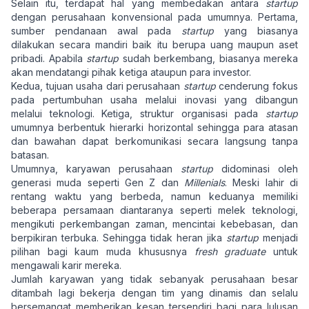
Selain itu, terdapat hal yang membedakan antara
startup
dengan perusahaan konvensional pada umumnya. Pertama,
sumber pendanaan awal pada
startup
yang biasanya
dilakukan secara mandiri baik itu berupa uang maupun aset
pribadi. Apabila
startup
sudah berkembang, biasanya mereka
akan mendatangi pihak ketiga ataupun para investor.
Kedua, tujuan usaha dari perusahaan
startup
cenderung fokus
pada pertumbuhan usaha melalui inovasi yang dibangun
melalui teknologi. Ketiga, struktur organisasi pada
startup
umumnya berbentuk hierarki horizontal sehingga para atasan
dan bawahan dapat berkomunikasi secara langsung tanpa
batasan.
Umumnya, karyawan perusahaan
startup
didominasi oleh
generasi muda seperti Gen Z dan
Millenials
. Meski lahir di
rentang waktu yang berbeda, namun keduanya memiliki
beberapa persamaan diantaranya seperti melek teknologi,
mengikuti perkembangan zaman, mencintai kebebasan, dan
berpikiran terbuka. Sehingga tidak heran jika
startup
menjadi
pilihan bagi kaum muda khususnya
fresh graduate
untuk
mengawali karir mereka.
Jumlah karyawan yang tidak sebanyak perusahaan besar
ditambah lagi bekerja dengan tim yang dinamis dan selalu
bersemangat memberikan kesan tersendiri bagi para lulusan