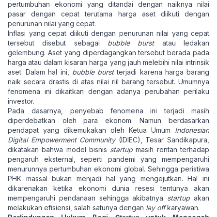
pertumbuhan ekonomi yang ditandai dengan naiknya nilai
pasar dengan cepat terutama harga aset diikuti dengan
penurunan nilai yang cepat.
Inflasi yang cepat diikuti dengan penurunan nilai yang cepat
tersebut disebut sebagai
bubble burst
atau ledakan
gelembung. Aset yang diperdagangkan tersebut berada pada
harga atau dalam kisaran harga yang jauh melebihi nilai intrinsik
aset. Dalam hal ini,
bubble burst
terjadi karena harga barang
naik secara drastis di atas nilai riil barang tersebut. Umumnya
fenomena ini dikaitkan dengan adanya perubahan perilaku
investor.
Pada dasarnya, penyebab fenomena ini terjadi masih
diperdebatkan oleh para ekonom. Namun berdasarkan
pendapat yang dikemukakan oleh Ketua Umum
Indonesian
Digital Empowerment Community
(IDIEC), Tesar Sandikapura,
dikatakan bahwa model bisnis
startup
masih rentan terhadap
pengaruh eksternal, seperti pandemi yang mempengaruhi
menurunnya pertumbuhan ekonomi global. Sehingga peristiwa
PHK massal bukan menjadi hal yang mengejutkan. Hal ini
dikarenakan ketika ekonomi dunia resesi tentunya akan
mempengaruhi pendanaan sehingga akibatnya
startup
akan
melakukan efisiensi, salah satunya dengan
lay off
karyawan.