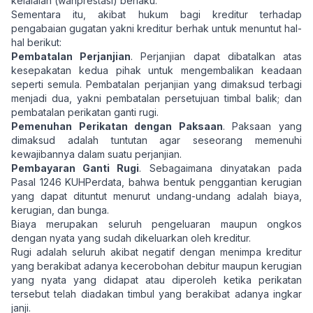
kelalaian (wanprestasi) berlaku.
Sementara itu, akibat hukum bagi kreditur terhadap
pengabaian gugatan yakni kreditur berhak untuk menuntut hal-
hal berikut:
Pembatalan Perjanjian
. Perjanjian dapat dibatalkan atas
kesepakatan kedua pihak untuk mengembalikan keadaan
seperti semula. Pembatalan perjanjian yang dimaksud terbagi
menjadi dua, yakni pembatalan persetujuan timbal balik; dan
pembatalan perikatan ganti rugi.
Pemenuhan Perikatan dengan Paksaan
. Paksaan yang
dimaksud adalah tuntutan agar seseorang memenuhi
kewajibannya dalam suatu perjanjian.
Pembayaran Ganti Rugi
. Sebagaimana dinyatakan pada
Pasal 1246 KUHPerdata, bahwa bentuk penggantian kerugian
yang dapat dituntut menurut undang-undang adalah biaya,
kerugian, dan bunga.
Biaya merupakan seluruh pengeluaran maupun ongkos
dengan nyata yang sudah dikeluarkan oleh kreditur.
Rugi adalah seluruh akibat negatif dengan menimpa kreditur
yang berakibat adanya kecerobohan debitur maupun kerugian
yang nyata yang didapat atau diperoleh ketika perikatan
tersebut telah diadakan timbul yang berakibat adanya ingkar
janji.