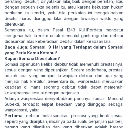
berutang (debitur) dinyatakan lalai, baik dengan perintah, atau
dengan sebuah akta sejenis itu, atau karena kekuatan hukum
perikatan itu sendiri, yaitu bila perikatan ini mengakibatkan
debitur harus dianggap lalai dengan lewatnya waktu yang
ditentukan.
Sementara itu, dalam Pasal 1243 KUHPerdata mengatur
mengenai hak kreditur untuk menuntut ganti rugi dari debitur
didasarkan atas keberadaan debitur dalam keadaan lalai.
Baca Juga:
Somasi: 9 Hal yang Terdapat dalam Somasi
yang Perlu Kamu Ketahui!
Kapan Somasi Diperlukan?
Somasi diperlukan ketika debitur tidak memenuhi prestasinya,
sesuai dengan yang diperjanjikan. Secara sederhana, prestasi
adalah apa yang menjadi kewajiban debitur dan apa yang
menjadi hak kreditur. Sementara itu, wanprestasi merupakan
keadaan di mana seorang debitur tidak dapat memenuhi
kewajibannya sesuai dengan perjanjian.
Adanya wanprestasi menyebabkan perlunya somasi. Menurut
Subekti, terdapat empat keadaan yang dianggap sebagai
wanprestasi, yaitu:
Pertama
, debitur melaksanakan prestasi yang tidak sesuai
seperti yang dijanjikan, misalnya pada suatu perjanjian jual beli,
barang yang dijanjikan dan yang diberikan adalah barang