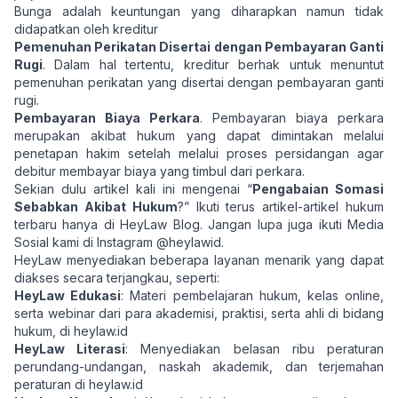
Bunga adalah keuntungan yang diharapkan namun tidak
didapatkan oleh kreditur
Pemenuhan Perikatan Disertai dengan Pembayaran Ganti
Rugi
. Dalam hal tertentu, kreditur berhak untuk menuntut
pemenuhan perikatan yang disertai dengan pembayaran ganti
rugi.
Pembayaran Biaya Perkara
. Pembayaran biaya perkara
merupakan akibat hukum yang dapat dimintakan melalui
penetapan hakim setelah melalui proses persidangan agar
debitur membayar biaya yang timbul dari perkara.
Sekian dulu artikel kali ini mengenai “
Pengabaian Somasi
Sebabkan Akibat Hukum
?” Ikuti terus artikel-artikel hukum
terbaru hanya di
HeyLaw Blog
. Jangan lupa juga ikuti Media
Sosial kami di Instagram
@heylawid
.
HeyLaw menyediakan beberapa layanan menarik yang dapat
diakses secara terjangkau, seperti:
HeyLaw Edukasi
: Materi pembelajaran hukum, kelas online,
serta webinar dari para akademisi, praktisi, serta ahli di bidang
hukum, di
heylaw.id
HeyLaw Literasi
: Menyediakan belasan ribu peraturan
perundang-undangan, naskah akademik, dan terjemahan
peraturan di
heylaw.id