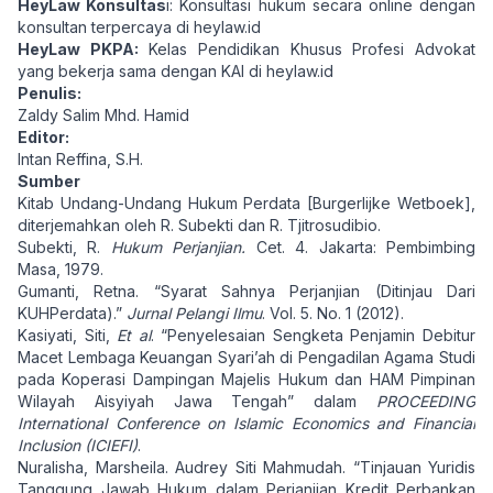
HeyLaw Konsultas
i: Konsultasi hukum secara online dengan
konsultan terpercaya di
heylaw.id
HeyLaw PKPA:
Kelas Pendidikan Khusus Profesi Advokat
yang bekerja sama dengan KAI di
heylaw.id
Penulis:
Zaldy Salim Mhd. Hamid
Editor:
Intan Reffina, S.H.
Sumber
Kitab Undang-Undang Hukum Perdata [Burgerlijke Wetboek],
diterjemahkan oleh R. Subekti dan R. Tjitrosudibio.
Subekti, R.
Hukum Perjanjian.
Cet. 4. Jakarta: Pembimbing
Masa, 1979.
Gumanti, Retna. “Syarat Sahnya Perjanjian (Ditinjau Dari
KUHPerdata).”
Jurnal Pelangi Ilmu
. Vol. 5. No. 1 (2012).
Kasiyati, Siti,
Et al
. “Penyelesaian Sengketa Penjamin Debitur
Macet Lembaga Keuangan Syari’ah di Pengadilan Agama Studi
pada Koperasi Dampingan Majelis Hukum dan HAM Pimpinan
Wilayah Aisyiyah Jawa Tengah” dalam
PROCEEDING
International Conference on Islamic Economics and Financial
Inclusion (ICIEFI)
.
Nuralisha, Marsheila. Audrey Siti Mahmudah. “Tinjauan Yuridis
Tanggung Jawab Hukum dalam Perjanjian Kredit Perbankan