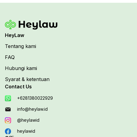
HeyLaw
Tentang kami
FAQ
Hubungi kami
Syarat & ketentuan
Contact Us
+6281380022929
info@heylaw.id
@heylawid
heylawid