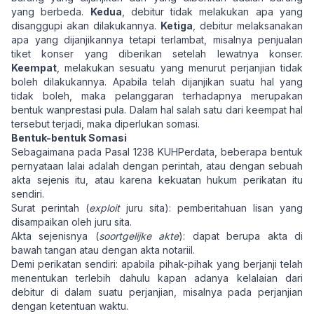
yang berbeda.
Kedua
, debitur tidak melakukan apa yang
disanggupi akan dilakukannya.
Ketiga
, debitur melaksanakan
apa yang dijanjikannya tetapi terlambat, misalnya penjualan
tiket konser yang diberikan setelah lewatnya konser.
Keempat
, melakukan sesuatu yang menurut perjanjian tidak
boleh dilakukannya. Apabila telah dijanjikan suatu hal yang
tidak boleh, maka pelanggaran terhadapnya merupakan
bentuk wanprestasi pula. Dalam hal salah satu dari keempat hal
tersebut terjadi, maka diperlukan somasi.
Bentuk-bentuk Somasi
Sebagaimana pada Pasal 1238 KUHPerdata, beberapa bentuk
pernyataan lalai adalah dengan perintah, atau dengan sebuah
akta sejenis itu, atau karena kekuatan hukum perikatan itu
sendiri.
Surat perintah (
exploit
juru sita): pemberitahuan lisan yang
disampaikan oleh juru sita.
Akta sejenisnya (
soortgelijke akte
): dapat berupa akta di
bawah tangan atau dengan akta notariil.
Demi perikatan sendiri: apabila pihak-pihak yang berjanji telah
menentukan terlebih dahulu kapan adanya kelalaian dari
debitur di dalam suatu perjanjian, misalnya pada perjanjian
dengan ketentuan waktu.