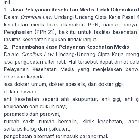
ini!
1.
Jasa Pelayanan Kesehatan Medis Tidak Dikenakan P
Dalam
Omnibus Law
Undang-Undang Cipta Kerja Pasal 
kesehatan medis tidak dikenakan PPN, namun hanya 
Penghasilan (PPh 21), baik itu untuk fasilitas kesehata
fasilitas kesehatan rujukan tindak lanjut.
2.
Penambahan Jasa Pelayanan Kesehatan Medis
Dalam
Omnibus Law
Undang-Undang Cipta Kerja menga
jasa pengobatan alternatif. Hal tersebut dapat dilihat d
Pelayanan Kesehatan Medis yang menjelaskan bahw
diberikan kepada :
jasa dokter umum, dokter spesialis, dan dokter gigi,
dokter hewan,
ahli kesehatan seperti ahli akupuntur, ahli gigi, ahli giz
kebidanan dan dukun bayi,
paramedis dan perawat,
rumah sakit, rumah bersalin, klinik kesehatan, labo
serta psikolog dan psikiater.,
pengobatan alternatif termasuk paranormal.