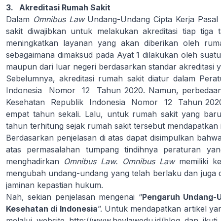
3. Akreditasi Rumah Sakit
Dalam
Omnibus Law
Undang-Undang Cipta Kerja Pasal
sakit diwajibkan untuk melakukan akreditasi tiap tiga 
meningkatkan layanan yang akan diberikan oleh ruma
sebagaimana dimaksud pada Ayat 1 dilakukan oleh suatu
maupun dari luar negeri berdasarkan standar akreditasi 
Sebelumnya, akreditasi rumah sakit diatur dalam Pe
Indonesia Nomor 12 Tahun 2020. Namun, perbedaany
Kesehatan Republik Indonesia Nomor 12 Tahun 2020 ak
empat tahun sekali. Lalu, untuk rumah sakit yang baru b
tahun terhitung sejak rumah sakit tersebut mendapatkan 
Berdasarkan penjelasan di atas dapat disimpulkan bahw
atas permasalahan tumpang tindihnya peraturan ya
menghadirkan
Omnibus Law. Omnibus Law
memiliki k
mengubah undang-undang yang telah berlaku dan juga da
jaminan kepastian hukum.
Nah, sekian penjelasan mengenai “
Pengaruh Undang-U
Kesehatan di Indonesia
”. Untuk mendapatkan artikel y
melalui website
http://www.heylawedu.id/blog
dan ikuti