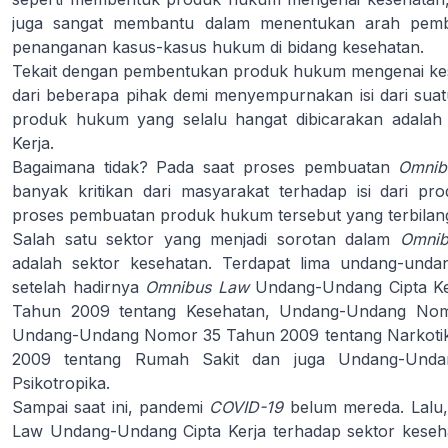
juga sangat membantu dalam menentukan arah pem
penanganan kasus-kasus hukum di bidang kesehatan.
Tekait dengan pembentukan produk hukum mengenai ke
dari beberapa pihak demi menyempurnakan isi dari sua
produk hukum yang selalu hangat dibicarakan adala
Kerja.
Bagaimana tidak? Pada saat proses pembuatan
Omni
banyak kritikan dari masyarakat terhadap isi dari p
proses pembuatan produk hukum tersebut yang terbilang
Salah satu sektor yang menjadi sorotan dalam
Omni
adalah sektor kesehatan. Terdapat lima undang-unda
setelah hadirnya
Omnibus Law
Undang-Undang Cipta Ke
Tahun 2009 tentang Kesehatan, Undang-Undang Nom
Undang-Undang Nomor 35 Tahun 2009 tentang Narkot
2009 tentang Rumah Sakit dan juga Undang-Und
Psikotropika.
Sampai saat ini, pandemi
COVID-19
belum mereda. Lalu
Law Undang-Undang Cipta Kerja terhadap sektor keseh