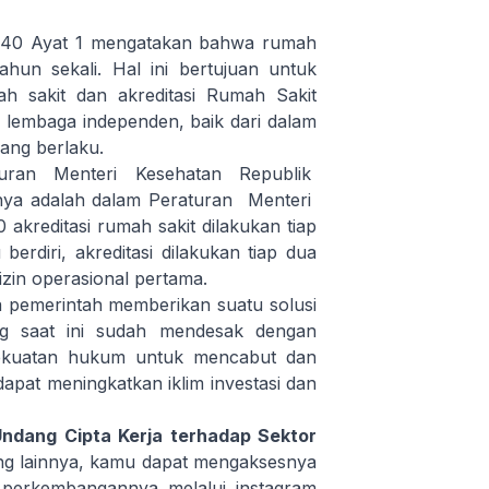
 40 Ayat 1 mengatakan bahwa rumah
tahun sekali. Hal ini bertujuan untuk
h sakit dan akreditasi Rumah Sakit
 lembaga independen, baik dari dalam
yang berlaku.
raturan Menteri Kesehatan Republik
a adalah dalam Peraturan Menteri
reditasi rumah sakit dilakukan tiap
erdiri, akreditasi dilakukan tiap dua
izin operasional pertama.
a pemerintah memberikan suatu solusi
ng saat ini sudah mendesak dengan
ekuatan hukum untuk mencabut dan
pat meningkatkan iklim investasi dan
ndang Cipta Kerja terhadap Sektor
ang lainnya, kamu dapat mengaksesnya
 perkembangannya melalui instagram