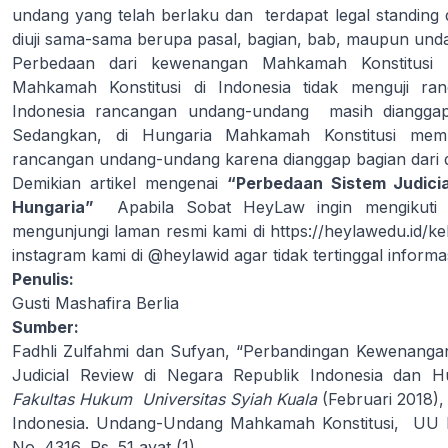
undang yang telah berlaku dan terdapat legal standing
diuji sama-sama berupa pasal, bagian, bab, maupun un
Perbedaan dari kewenangan Mahkamah Konstitusi 
Mahkamah Konstitusi di Indonesia tidak menguji r
Indonesia rancangan undang-undang masih diangga
Sedangkan, di Hungaria Mahkamah Konstitusi mem
rancangan undang-undang karena dianggap bagian dari dra
Demikian artikel mengenai
“Perbedaan Sistem Judici
Hungaria”
Apabila Sobat HeyLaw ingin mengikuti 
mengunjungi laman resmi kami di
https://heylawedu.id/ke
instagram kami di
@heylawid
agar tidak tertinggal inform
Penulis:
Gusti Mashafira Berlia
Sumber:
Fadhli Zulfahmi dan Sufyan, “Perbandingan Kewenangan
Judicial Review di Negara Republik Indonesia dan H
Fakultas Hukum Universitas Syiah Kuala
(Februari 2018),
Indonesia. Undang-Undang Mahkamah Konstitusi, UU 
No. 4316, Ps. 51 ayat (1).