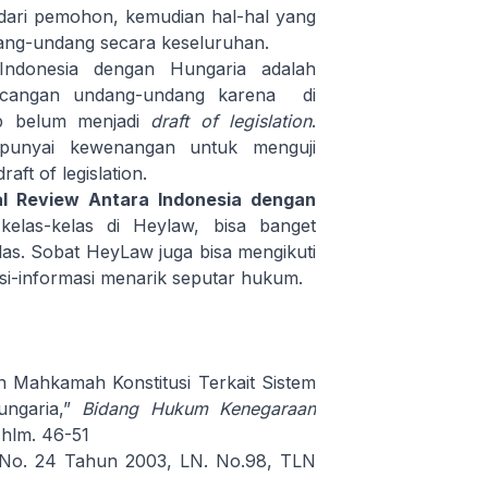
 dari pemohon, kemudian hal-hal yang
dang-undang secara keseluruhan.
Indonesia dengan Hungaria adalah
ancangan undang-undang karena di
p belum menjadi
draft of legislation
.
punyai kewenangan untuk menguji
ft of legislation.
al Review Antara Indonesia dengan
kelas-kelas di Heylaw, bisa banget
las
. Sobat HeyLaw juga bisa mengikuti
asi-informasi menarik seputar hukum.
 Mahkamah Konstitusi Terkait Sistem
ungaria,”
Bidang Hukum Kenegaraan
 hlm. 46-51
No. 24 Tahun 2003, LN. No.98, TLN