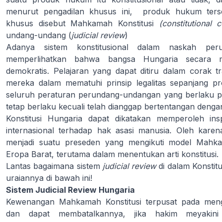
menurut pengadilan khusus ini, produk hukum tersebu
khusus disebut Mahkamah Konstitusi
(constitutional 
undang-undang (
judicial review
)
Adanya sistem konstitusional dalam naskah peru
memperlihatkan bahwa bangsa Hungaria secara m
demokratis. Pelajaran yang dapat ditiru dalam corak tr
mereka dalam mematuhi prinsip legalitas sepanjang pr
seluruh peraturan perundang-undangan yang berlaku p
tetap berlaku kecuali telah dianggap bertentangan dengan
Konstitusi Hungaria dapat dikatakan memperoleh ins
internasional terhadap hak asasi manusia. Oleh karen
menjadi suatu preseden yang mengikuti model Mahka
Eropa Barat, terutama dalam menentukan arti konstitusi.
Lantas bagaimana sistem
judicial review
di dalam Konstit
uraiannya di bawah ini!
Sistem Judicial Review Hungaria
Kewenangan Mahkamah Konstitusi terpusat pada menguj
dan dapat membatalkannya, jika hakim meyakin