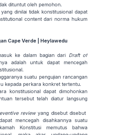
idak dituntut oleh pemohon.
ng dinilai tidak konstitusional dapat
stitutional content dari norma hukum
ngan Cape Verde | Heylawedu
asuk ke dalam bagian dari
Draft of
nya adalah untuk dapat mencegah
stitusional.
enggaranya suatu pengujian rancangan
 kepada perkara konkret tertentu.
ara konstitusional dapat dimohonkan
tuan tersebut telah diatur langsung
eventive review
yang disebut disebut
 dapat mencegah disahkannya suatu
kamah Konstitusi memutus bahwa
usional, maka akar undang-undang