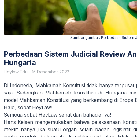
Sumber gambar:
Perbedaan Sistem J
Perbedaan Sistem Judicial Review A
Hungaria
Heylaw Edu
-
15 Desember 2022
Di Indonesia, Mahkamah Konstitusi tidak hanya terpusat
saja. Sedangkan Mahkamah konstitusi di Hungaria men
model Mahkamah Konstitusi yang berkembang di Eropa B
Halo, sobat HeyLaw!
Semoga sobat HeyLaw sehat dan bahagia, ya!
Hans Kelsen mengemukakan bahwa pelaksanaan konstitus
efektif hanya jika suatu organ selain badan legislatif
suatu produk hukum itu konstitusional atau tidak, 