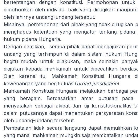
bertentangan dengan konstitusi. Permohonan untuk
dimohonkan oleh individu, baik yang dirugikan maupun 
oleh lahirnya undang-undang tersebut.
Misalnya, permohonan dari pihak yang tidak dirugikan 
menghapus ketentuan yang mengatur tentang pidana ma
hukum pidana Hungaria.
Dengan demikian, semua pihak dapat mengajukan permoh
undang yang terhimpun di dalam sistem hukum Hung
begitu mudah untuk dilakukan, maka semakin banyak
diajukan kepada mahkamah untuk dipecahkan berdasark
Oleh karena itu, Mahkamah Konstitusi Hungaria 
kewenangan yang begitu luas (
broad jurisdiction
)
Mahkamah Konstitusi Hungaria melakukan berbagai pen
yang beragam. Berdasarkan amar putusan pada t
menyatakan sebagai akibat dari uji konstitusionalita
dalam putusannya dapat menentukan persyaratan konstit
oleh undang-undang tersebut.
Pembatalan tidak secara langsung dapat memulihkan k
yang mana mahkamah mungkin saja membatalkan undan