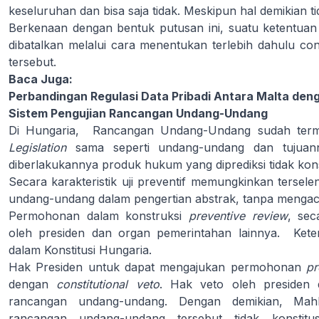
keseluruhan dan bisa saja tidak. Meskipun hal demikian t
Berkenaan dengan bentuk putusan ini, suatu ketentuan ya
dibatalkan melalui cara menentukan terlebih dahulu con
tersebut.
Baca Juga:
Perbandingan Regulasi Data Pribadi Antara Malta de
Sistem Pengujian Rancangan Undang-Undang
Di Hungaria, Rancangan Undang-Undang sudah term
Legislation
sama seperti undang-undang dan tujuan
diberlakukannya produk hukum yang diprediksi tidak kon
Secara karakteristik uji preventif memungkinkan tersel
undang-undang dalam pengertian abstrak, tanpa mengacu
Permohonan dalam konstruksi
preventive review
, sec
oleh presiden dan organ pemerintahan lainnya. Keten
dalam Konstitusi Hungaria.
Hak Presiden untuk dapat mengajukan permohonan
pr
dengan
constitutional veto
. Hak veto oleh presiden
rancangan undang-undang. Dengan demikian, Mah
rancangan undang-undang tersebut tidak konstit