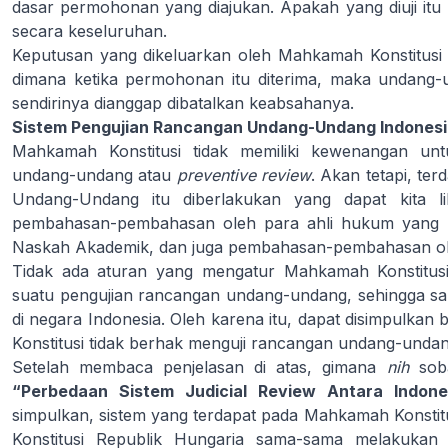
dasar permohonan yang diajukan. Apakah yang diuji it
secara keseluruhan.
Keputusan yang dikeluarkan oleh Mahkamah Konstitusi In
dimana ketika permohonan itu diterima, maka undang-
sendirinya dianggap dibatalkan keabsahanya.
Sistem Pengujian Rancangan Undang-Undang Indones
Mahkamah Konstitusi tidak memiliki kewenangan un
undang-undang atau
preventive review
. Akan tetapi, t
Undang-Undang itu diberlakukan yang dapat kita l
pembahasan-pembahasan oleh para ahli hukum yang k
Naskah Akademik, dan juga pembahasan-pembahasan o
Tidak ada aturan yang mengatur Mahkamah Konstitus
suatu pengujian rancangan undang-undang, sehingga sa
di negara Indonesia. Oleh karena itu, dapat disimpulka
Konstitusi tidak berhak menguji rancangan undang-undan
Setelah membaca penjelasan di atas, gimana
nih
sob
“Perbedaan Sistem Judicial Review Antara Indo
simpulkan, sistem yang terdapat pada Mahkamah Konsti
Konstitusi Republik Hungaria sama-sama melakukan 