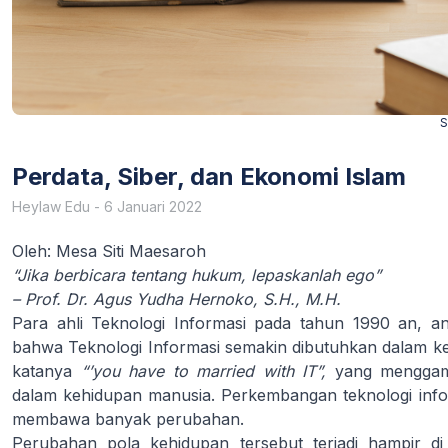
S
Perdata, Siber, dan Ekonomi Islam
Heylaw Edu
-
6 Januari 2022
Oleh: Mesa Siti Maesaroh
“Jika berbicara tentang hukum, lepaskanlah ego”
– Prof. Dr. Agus Yudha Hernoko, S.H., M.H.
Para ahli Teknologi Informasi pada tahun 1990 an, a
bahwa Teknologi Informasi semakin dibutuhkan dalam ke
katanya
“’you have to married with IT”,
yang menggamb
dalam kehidupan manusia. Perkembangan teknologi infor
membawa banyak perubahan.
Perubahan pola kehidupan tersebut terjadi hampir di