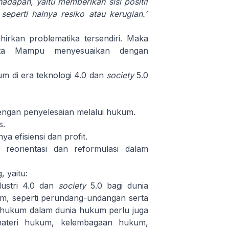
hadapan, yaitu memberikan sisi positif
eperti halnya resiko atau kerugian.”
hirkan problematika tersendiri. Maka
ta Mampu menyesuaikan dengan
um di era teknologi 4.0 dan
society
5.0
 dengan penyelesaian melalui hukum.
s.
a efisiensi dan profit.
reorientasi dan reformulasi dalam
 yaitu:
dustri 4.0 dan
society
5.0 bagi dunia
m, seperti perundang-undangan serta
k hukum dalam dunia hukum perlu juga
materi hukum, kelembagaan hukum,