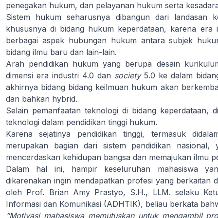
penegakan hukum, dan pelayanan hukum serta kesadar
Sistem hukum seharusnya dibangun dari landasan k
khususnya di bidang hukum keperdataan, karena era i
berbagai aspek hubungan hukum antara subjek huku
bidang ilmu baru dan lain-lain.
Arah pendidikan hukum yang berupa desain kurikul
dimensi era industri 4.0 dan
society
5.0 ke dalam bidan
akhirnya bidang bidang keilmuan hukum akan berkemban
dan bahkan hybrid.
Selain pemanfaatan teknologi di bidang keperdataan, 
teknologi dalam pendidikan tinggi hukum.
Karena sejatinya pendidikan tinggi, termasuk didal
merupakan bagian dari sistem pendidikan nasional, y
mencerdaskan kehidupan bangsa dan memajukan ilmu pe
Dalam hal ini, hampir keseluruhan mahasiswa ya
dikarenakan ingin mendapatkan profesi yang berkaitan d
oleh Prof. Brian Amy Prastyo, S.H., LLM. selaku Ke
Informasi dan Komunikasi (ADHTIK), beliau berkata bah
“Motivasi mahasiswa memutuskan untuk mengambil pro