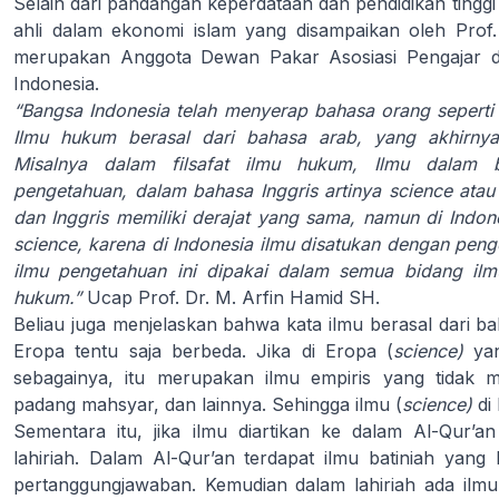
Selain dari pandangan keperdataan dan pendidikan tingg
ahli dalam ekonomi islam yang disampaikan oleh Prof
merupakan Anggota Dewan Pakar Asosiasi Pengajar d
Indonesia.
“Bangsa Indonesia telah menyerap bahasa orang seperti 
Ilmu hukum berasal dari bahasa arab, yang akhirny
Misalnya dalam filsafat ilmu hukum, Ilmu dalam b
pengetahuan, dalam bahasa Inggris artinya science atau
dan Inggris memiliki derajat yang sama, namun di Indones
science, karena di Indonesia ilmu disatukan dengan peng
ilmu pengetahuan ini dipakai dalam semua bidang ilm
hukum.”
Ucap Prof. Dr. M. Arfin Hamid SH.
Beliau juga menjelaskan bahwa kata ilmu berasal dari b
Eropa tentu saja berbeda. Jika di Eropa (
science)
yan
sebagainya, itu merupakan ilmu empiris yang tidak m
padang mahsyar, dan lainnya. Sehingga ilmu (
science)
di
Sementara itu, jika ilmu diartikan ke dalam Al-Qur’
lahiriah. Dalam Al-Qur’an terdapat ilmu batiniah yang
pertanggungjawaban. Kemudian dalam lahiriah ada ilmu