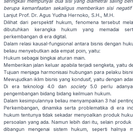
seringkali mempunyai dua sisi yang diametral saling ber
berupa kemanfaatan sekaligus memberikan sisi negatif s
Lanjut Prof. Dr. Agus Yudha Hernoko, S.H., M.H.
Dilihat dari perspektif hukum, fenomena tersebut mela
dibutuhkan kerangka hukum yang memadai ser
perkembangan di era digital.
Dalam relasi kausal-fungsional antara bisnis dengan huk
beliau menyebutkan ada empat poin, yaitu:
Hukum sebagai bingkai aturan main.
Memberikan jalan keluar apabila terjadi sengketa, yaitu
Tujuan menjaga harmonisasi hubungan para pelaku bisni
Mewujudkan iklim bisnis yang kondusif, yaitu dengan adany
Di era teknologi 4.0 dan
society
5.0 perlu adanya 
pengembangan bidang bidang keilmuan hukum.
Dalam kesimpulannya beliau menyampaikan 3 hal penting,
Perkembangan, dinamika serta problematika di era in
hukum tentunya tidak sekadar menyoalkan produk huku
persoalan yang ada. Namun lebih dari itu, selain produ
dibangun mengenai sistem hukum, seperti halnya 