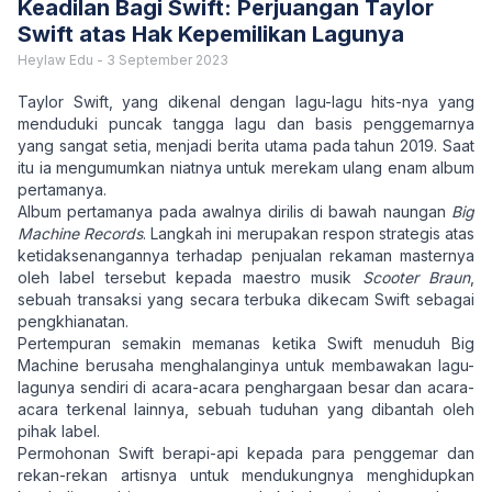
Keadilan Bagi Swift: Perjuangan Taylor
Swift atas Hak Kepemilikan Lagunya
Heylaw Edu
-
3 September 2023
Taylor Swift, yang dikenal dengan lagu-lagu hits-nya yang
menduduki puncak tangga lagu dan basis penggemarnya
yang sangat setia, menjadi berita utama pada tahun 2019. Saat
itu ia mengumumkan niatnya untuk merekam ulang enam album
pertamanya.
Album pertamanya pada awalnya dirilis di bawah naungan
Big
Machine Records
. Langkah ini merupakan respon strategis atas
ketidaksenangannya terhadap penjualan rekaman masternya
oleh label tersebut kepada maestro musik
Scooter Braun
,
sebuah transaksi yang secara terbuka dikecam Swift sebagai
pengkhianatan.
Pertempuran semakin memanas ketika Swift menuduh Big
Machine berusaha menghalanginya untuk membawakan lagu-
lagunya sendiri di acara-acara penghargaan besar dan acara-
acara terkenal lainnya, sebuah tuduhan yang dibantah oleh
pihak label.
Permohonan Swift berapi-api kepada para penggemar dan
rekan-rekan artisnya untuk mendukungnya menghidupkan