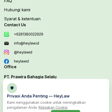
FAQ
Hubungi kami
Syarat & ketentuan
Contact Us
+6281380022929
info@heylaw.id
@heylawid
heylawid
Office
PT. Prawira Bahagia Selalu
Your Trusted Legal Edutech Platform
🛡️
Office 1 :
Jl. Duta Boulevard Barat Blok D, No. 37B,
Privasi Anda Penting —
HeyLaw
Harapan Baru, Bekasi Utara, Bekasi
Kami menggunakan cookie untuk meningkatkan
pengalaman Anda.
Kebijakan Cookie
.