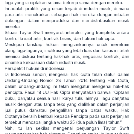
lagu yang ia ciptakan selama bekerja sama dengan mereka.
Ini adalah praktik yang umum terjadi di industri musik, di mana
para artis menukarkan sebagian hak mereka dengan imbalan
dukungan dalam memproduksi dan mendistribusikan musik
mereka.
Situasi Taylor Swift menyoroti interaksi yang kompleks antara
kontrol kreatif artis, kontrak bisnis, dan hukum hak cipta.
Meskipun lanskap hukum mengizinkannya untuk merekam
ulang lagu-lagunya, implikasi yang lebih luas dari kasus ini telah
memicu diskusi tentang hak-hak artis, negosiasi kontrak, dan
dinamika kekuasaan dalam industri musik.
Perspektif hukum di indonesia :
Di Indonesia sendiri, mengenai hak cipta telah diatur dalam
Undang-Undang Nomor 28 Tahun 2014 tentang Hak Cipta
,
dalam undang-undang ini telah mengatur mengenai hak-hak
pencipta. Pasal 18 UU Hak Cipta menyatakan bahwa “Ciptaan
buku, dan/atau semua hasil karya tulis lainnya, lagu dan/atau
musik dengan atau tanpa teks yang dialihkan dalam perjanjian
jual putus dan/atau pengalihan tanpa batas waktu, Hak
Ciptanya beralih kembali kepada Pencipta pada saat perjanjian
tersebut mencapai jangka waktu 25 (dua puluh lima) tahun.”
Nah, itu lah sekilas mengenai perjuangan Taylor Swift