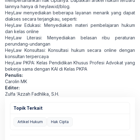
mempertahankan hak ciptanya. Dapatkan artikel hukum terbaru
lainnya hanya di
heylaw.id/blog
.
HeyLaw menyediakan beberapa layanan menarik yang dapat
diakses secara terjangkau, seperti:
HeyLaw Edukasi:
Menyediakan materi pembelajaran hukum
dan kelas online
HeyLaw Literasi:
Menyediakan belasan ribu peraturan
perundang-undangan
HeyLaw Konsultasi:
Konsultasi hukum secara online dengan
konsultan terpercaya
HeyLaw PKPA: Kelas Pendidikan Khusus Profesi Advokat yang
bekerja sama dengan KAI di
Kelas PKP
A
Penulis:
Carolin MK
Editor:
Zulfa ‘Azzah Fadhlika, S.H.
Topik Terkait
Artikel Hukum
Hak Cipta