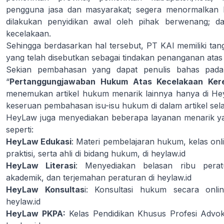
pengguna jasa dan masyarakat; segera menormalkan kem
dilakukan penyidikan awal oleh pihak berwenang; d
kecelakaan.
Sehingga berdasarkan hal tersebut, PT KAI memiliki ta
yang telah disebutkan sebagai tindakan penanganan atas 
Sekian pembahasan yang dapat penulis bahas pada 
“
Pertanggungjawaban Hukum Atas Kecelakaan Ker
menemukan artikel hukum menarik lainnya hanya di
Hey
keseruan pembahasan isu-isu hukum di dalam artikel sel
HeyLaw juga menyediakan beberapa layanan menarik ya
seperti:
HeyLaw Edukasi
: Materi pembelajaran hukum, kelas onli
praktisi, serta ahli di bidang hukum, di
heylaw.id
HeyLaw Literasi
: Menyediakan belasan ribu pera
akademik, dan terjemahan peraturan di
heylaw.id
HeyLaw Konsultas
i: Konsultasi hukum secara onli
heylaw.id
HeyLaw PKPA:
Kelas Pendidikan Khusus Profesi Advok