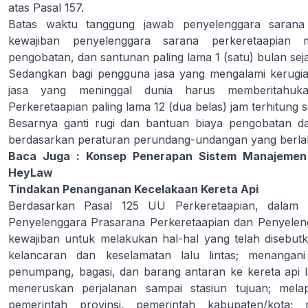
atas Pasal 157.
Batas waktu tanggung jawab penyelenggara sarana 
kewajiban penyelenggara sarana perkeretaapian 
pengobatan, dan santunan paling lama 1 (satu) bulan seja
Sedangkan bagi pengguna jasa yang mengalami kerugia
jasa yang meninggal dunia harus memberitahuk
Perkeretaapian paling lama 12 (dua belas) jam terhitung s
Besarnya ganti rugi dan bantuan biaya pengobatan d
berdasarkan peraturan perundang-undangan yang berla
Baca Juga :
Konsep Penerapan Sistem Manajemen 
HeyLaw
Tindakan Penanganan Kecelakaan Kereta Api
Berdasarkan Pasal 125 UU Perkeretaapian, dalam h
Penyelenggara Prasarana Perkeretaapian dan Penyeleng
kewajiban untuk melakukan hal-hal yang telah disebut
kelancaran dan keselamatan lalu lintas; menangan
penumpang, bagasi, dan barang antaran ke kereta api la
meneruskan perjalanan sampai stasiun tujuan; mela
pemerintah provinsi, pemerintah kabupaten/kota