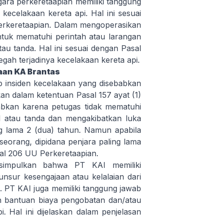
ara perkeretaapian memiliki tanggung
ecelakaan kereta api. Hal ini sesuai
erkeretaapian. Dalam mengoperasikan
ntuk mematuhi perintah atau larangan
tau tanda. Hal ini sesuai dengan Pasal
gah terjadinya kecelakaan kereta api.
kaan KA Brantas
 insiden kecelakaan yang disebabkan
kan dalam ketentuan Pasal 157 ayat (1)
abkan karena petugas tidak mematuhi
al atau tanda dan mengakibatkan luka
ng lama 2 (dua) tahun. Namun apabila
eorang, dipidana penjara paling lama
sal 206 UU Perkeretaapian.
disimpulkan bahwa PT KAI memiliki
nsur kesengajaan atau kelalaian dari
 PT KAI juga memiliki tanggung jawab
n bantuan biaya pengobatan dan/atau
 Hal ini dijelaskan dalam penjelasan