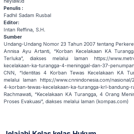
heylaw.id
Penulis :
Fadhil Sadam Rusbal
Editor:
Intan Reffina, S.H.
Sumber
Undang-Undang Nomor 23 Tahun 2007 tentang Perkere
Annisa Ayu Artanti, “Korban Kecelakaan KA Turang
Terluka”, diakses melalui laman
https://www.met
kecelakaan-ka-turangga-4-meninggal-dan-37-penumpan
CNN, “Identitas 4 Korban Tewas Kecelakaan KA Tur
melalui laman
https://www.cnnindonesia.com/nasional/
4-korban-tewas-kecelakaan-ka-turangga-krl-bandung-r
Rachmawati, “Kecelakaan KA Turangga, 4 Orang Menin
Proses Evakuasi”, diakses melalui laman
(kompas.com)
Jelajahi Kelas kelas Hukum