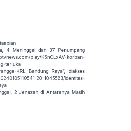
taapian
ga, 4 Meninggal dan 37 Penumpang
rotvnews.com/play/K5nCLxAV-korban-
g-terluka
angga-KRL Bandung Raya”, diakses
20240105110541-20-1045583/identitas-
aya
ggal, 2 Jenazah di Antaranya Masih