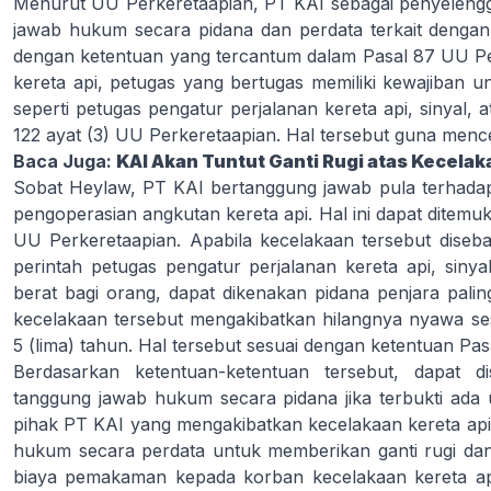
Menurut UU Perkeretaapian, PT KAI sebagai penyelengg
jawab hukum secara pidana dan perdata terkait dengan k
dengan ketentuan yang tercantum dalam Pasal 87 UU P
kereta api, petugas yang bertugas memiliki kewajiban u
seperti petugas pengatur perjalanan kereta api, sinyal, a
122 ayat (3) UU Perkeretaapian. Hal tersebut guna mence
Baca Juga:
KAI Akan Tuntut Ganti Rugi atas Kecela
Sobat Heylaw, PT KAI bertanggung jawab pula terhadap
pengoperasian angkutan kereta api. Hal ini dapat ditemu
UU Perkeretaapian. Apabila kecelakaan tersebut diseb
perintah petugas pengatur perjalanan kereta api, siny
berat bagi orang, dapat dikenakan pidana penjara pali
kecelakaan tersebut mengakibatkan hilangnya nyawa ses
5 (lima) tahun. Hal tersebut sesuai dengan ketentuan Pa
Berdasarkan ketentuan-ketentuan tersebut, dapat 
tanggung jawab hukum secara pidana jika terbukti ada u
pihak PT KAI yang mengakibatkan kecelakaan kereta api.
hukum secara perdata untuk memberikan ganti rugi da
biaya pemakaman kepada korban kecelakaan kereta api.