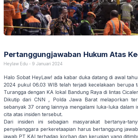
Pertanggungjawaban Hukum Atas Kec
Heylaw Edu
-
9 Januari 2024
Halo Sobat HeyLaw! ada kabar duka datang di awal tahun
2024 pukul 06.03 WIB telah terjadi kecelakaan berupa t
Turangga dengan KA lokal Bandung Raya di lintas Cica
Dikutip dari
CNN
, Polda Jawa Barat melaporkan ter
sebanyak 37 orang lainnya mengalami luka-luka dalam in
cita atas insiden tersebut.
Dari insiden ini sebagian masyarakat bertanya-ta
penyelenggara perkeretaapian harus bertanggung jawa
jawab PT KAI terhadap korban dan kerugian yang ditimb