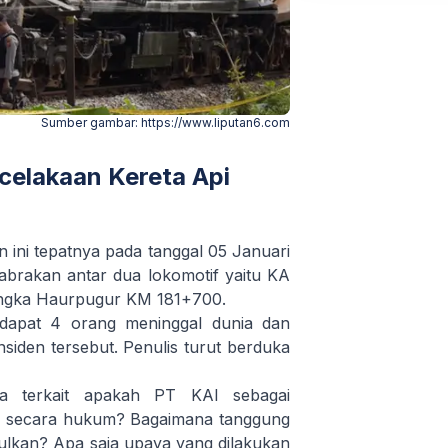
Sumber gambar:
https://www.liputan6.com
elakaan Kereta Api
 ini tepatnya pada tanggal 05 Januari
abrakan antar dua lokomotif yaitu KA
lengka Haurpugur KM 181+700.
dapat 4 orang meninggal dunia dan
siden tersebut. Penulis turut berduka
nya terkait apakah PT KAI sebagai
b secara hukum? Bagaimana tanggung
ulkan? Apa saja upaya yang dilakukan