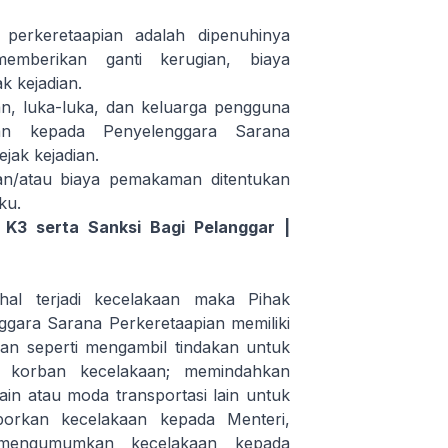
perkeretaapian adalah dipenuhinya
memberikan ganti kerugian, biaya
k kejadian.
n, luka-luka, dan keluarga pengguna
an kepada Penyelenggara Sarana
ejak kejadian.
an/atau biaya pemakaman ditentukan
ku.
K3 serta Sanksi Bagi Pelanggar |
al terjadi kecelakaan maka Pihak
gara Sarana Perkeretaapian memiliki
kan seperti mengambil tindakan untuk
i korban kecelakaan; memindahkan
in atau moda transportasi lain untuk
porkan kecelakaan kepada Menteri,
; mengumumkan kecelakaan kepada