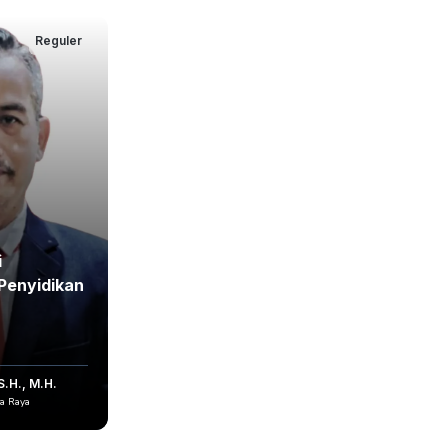
Reguler
i
Penyidikan
S.H., M.H.
ta Raya