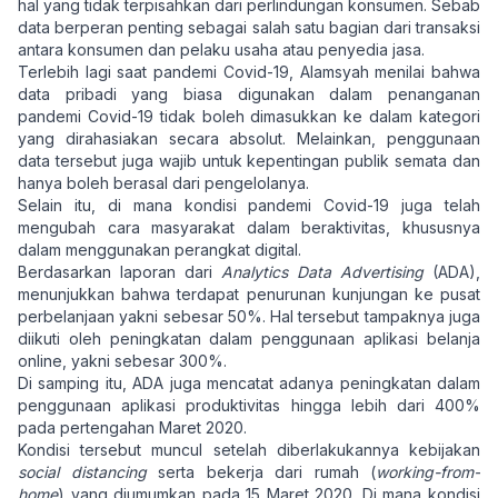
hal yang tidak terpisahkan dari perlindungan konsumen. Sebab
data berperan penting sebagai salah satu bagian dari transaksi
antara konsumen dan pelaku usaha atau penyedia jasa.
Terlebih lagi saat pandemi Covid-19, Alamsyah menilai bahwa
data pribadi yang biasa digunakan dalam penanganan
pandemi Covid-19 tidak boleh dimasukkan ke dalam kategori
yang dirahasiakan secara absolut. Melainkan, penggunaan
data tersebut juga wajib untuk kepentingan publik semata dan
hanya boleh berasal dari pengelolanya.
Selain itu, di mana kondisi pandemi Covid-19 juga telah
mengubah cara masyarakat dalam beraktivitas, khususnya
dalam menggunakan perangkat digital.
Berdasarkan laporan dari
Analytics Data Advertising
(ADA),
menunjukkan bahwa terdapat penurunan kunjungan ke pusat
perbelanjaan yakni sebesar 50%. Hal tersebut tampaknya juga
diikuti oleh peningkatan dalam penggunaan aplikasi belanja
online, yakni sebesar 300%.
Di samping itu, ADA juga mencatat adanya peningkatan dalam
penggunaan aplikasi produktivitas hingga lebih dari 400%
pada pertengahan Maret 2020.
Kondisi tersebut muncul setelah diberlakukannya kebijakan
social distancing
serta bekerja dari rumah (
working-from-
home
) yang diumumkan pada 15 Maret 2020. Di mana kondisi