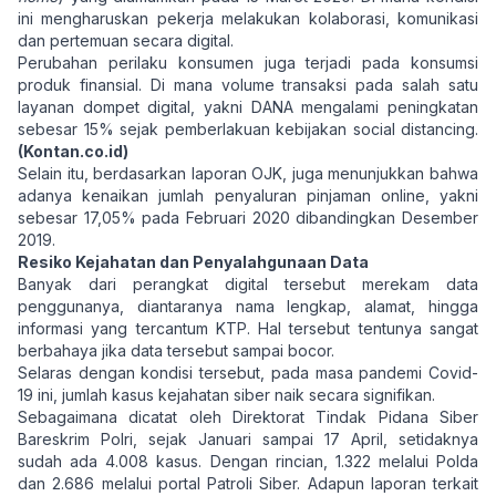
ini mengharuskan pekerja melakukan kolaborasi, komunikasi
dan pertemuan secara digital.
Perubahan perilaku konsumen juga terjadi pada konsumsi
produk finansial. Di mana volume transaksi pada salah satu
layanan dompet digital, yakni DANA mengalami peningkatan
sebesar 15% sejak pemberlakuan kebijakan social distancing.
(Kontan.co.id)
Selain itu, berdasarkan laporan OJK, juga menunjukkan bahwa
adanya kenaikan jumlah penyaluran pinjaman online, yakni
sebesar 17,05% pada Februari 2020 dibandingkan Desember
2019.
Resiko Kejahatan dan Penyalahgunaan Data
Banyak dari perangkat digital tersebut merekam data
penggunanya, diantaranya nama lengkap, alamat, hingga
informasi yang tercantum KTP. Hal tersebut tentunya sangat
berbahaya jika data tersebut sampai bocor.
Selaras dengan kondisi tersebut, pada masa pandemi Covid-
19 ini, jumlah kasus kejahatan siber naik secara signifikan.
Sebagaimana dicatat oleh Direktorat Tindak Pidana Siber
Bareskrim Polri, sejak Januari sampai 17 April, setidaknya
sudah ada 4.008 kasus. Dengan rincian, 1.322 melalui Polda
dan 2.686 melalui portal Patroli Siber. Adapun laporan terkait