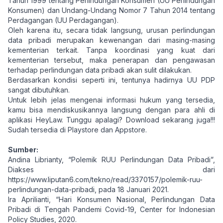
Tahun 1999 tentang Perlindungan Konsumen (UU Perlindungan
Konsumen) dan Undang-Undang Nomor 7 Tahun 2014 tentang
Perdagangan (UU Perdagangan).
Oleh karena itu, secara tidak langsung, urusan perlindungan
data pribadi merupakan kewenangan dari masing-masing
kementerian terkait. Tanpa koordinasi yang kuat dari
kementerian tersebut, maka penerapan dan pengawasan
terhadap perlindungan data pribadi akan sulit dilakukan.
Berdasarkan kondisi seperti ini, tentunya hadirnya UU PDP
sangat dibutuhkan.
Untuk lebih jelas mengenai informasi hukum yang tersedia,
kamu bisa mendiskusikannya langsung dengan para ahli di
aplikasi HeyLaw. Tunggu apalagi? Download sekarang juga!!!
Sudah tersedia di Playstore dan Appstore.
Sumber:
Andina Librianty, “Polemik RUU Perlindungan Data Pribadi”,
Diakses dari
https://www.liputan6.com/tekno/read/3370157/polemik-ruu-
perlindungan-data-pribadi, pada 18 Januari 2021.
Ira Aprilianti, “Hari Konsumen Nasional, Perlindungan Data
Pribadi di Tengah Pandemi Covid-19, Center for Indonesian
Policy Studies, 2020.