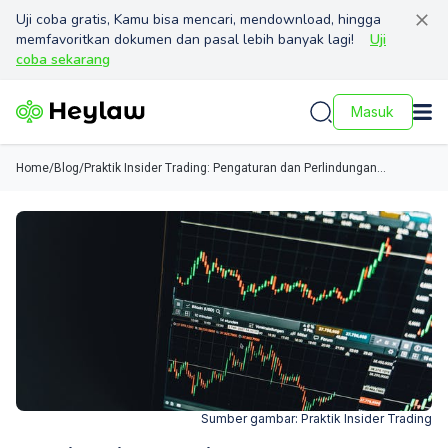
Uji coba gratis, Kamu bisa mencari, mendownload, hingga
memfavoritkan dokumen dan pasal lebih banyak lagi!
Uji
coba sekarang
Masuk
Home
/
Blog
/
Praktik Insider Trading: Pengaturan dan Perlindungan
Hukum Bagi Investor dalam Pasar Modal di Indonesia
Sumber gambar:
Praktik Insider Trading