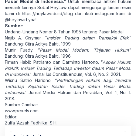
Pasar Modal di Indonesia.”
Untuk membaca artikel hukum
menarik lainnya Sobat HeyLaw dapat mengunjungi laman resmi
kami di
https://heylawedu.id/blog
dan ikuti instagram kami di
@heylawid yaa!
Sumber:
Undang-Undang Nomor 8 Tahun 1995 tentang Pasar Modal
Najib A. Gisymar. “
Insider Trading dalam Transaksi Efek
.”
Bandung: Citra Aditya Bakti, 1999.
Munir Fuady. “
Pasar Modal Modern: Tinjauan Hukum
.”
Bandung: Citra Aditya Bakti, 1996.
Firman Habib Patrianto dan Darminto Hartono. “
Aspek Hukum
Praktik Insider Trading Terhadap Investor dalam Pasar Modal
di Indonesia
.” Jurnal Ius Constituendum, Vol. 6, No. 2. 2021.
Wisnu Satrio Hariono. “
Perlindungan Hukum Bagi Investor
Terhadap Kejahatan Insider Trading dalam Pasar Modal
Indonesia
.” Jurnal Media Hukum dan Peradilan, Vol. 1, No. 1.
2018.
Sumber Gambar:
www.pexels.com
Editor:
Zulfa ‘Azzah Fadhlika, S.H.