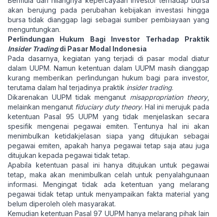
Bermula dari hilangnya kepercayaan investor terhadap bursa
akan berujung pada perubahan kebijakan investasi hingga
bursa tidak dianggap lagi sebagai sumber pembiayaan yang
menguntungkan.
Perlindungan Hukum Bagi Investor Terhadap Praktik
Insider Trading
di Pasar Modal Indonesia
Pada dasarnya, kegiatan yang terjadi di pasar modal diatur
dalam UUPM. Namun ketentuan dalam UUPM masih dianggap
kurang memberikan perlindungan hukum bagi para investor,
terutama dalam hal terjadinya praktik
insider trading
.
Dikarenakan UUPM tidak menganut
misappropriation theory
,
melainkan menganut
fiduciary duty theory
. Hal ini merujuk pada
ketentuan Pasal 95 UUPM yang tidak menjelaskan secara
spesifik mengenai pegawai emiten. Tentunya hal ini akan
menimbulkan ketidakjelasan siapa yang ditujukan sebagai
pegawai emiten, apakah hanya pegawai tetap saja atau juga
ditujukan kepada pegawai tidak tetap.
Apabila ketentuan pasal ini hanya ditujukan untuk pegawai
tetap, maka akan menimbulkan celah untuk penyalahgunaan
informasi. Mengingat tidak ada ketentuan yang melarang
pegawai tidak tetap untuk menyampaikan fakta material yang
belum diperoleh oleh masyarakat.
Kemudian ketentuan Pasal 97 UUPM hanya melarang pihak lain