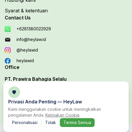
Hubungi kami
Syarat & ketentuan
Contact Us
+6281380022929
info@heylaw.id
@heylawid
heylawid
Office
PT. Prawira Bahagia Selalu
Your Trusted Legal Edutech Platform
🛡️
Office 1 :
Jl. Duta Boulevard Barat Blok D, No. 37B,
Privasi Anda Penting —
HeyLaw
Harapan Baru, Bekasi Utara, Bekasi
Kami menggunakan cookie untuk meningkatkan
pengalaman Anda.
Kebijakan Cookie
.
Personalisasi
Tolak
Terima Semua
Copyright © 2023 PT. Prawira Bahagia Selalu