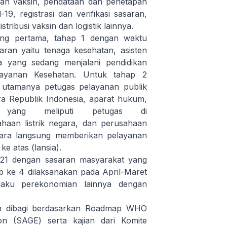
ran vaksin, pendataan dan penetapan
19, registrasi dan verifikasi sasaran,
ibusi vaksin dan logistik lainnya.
yang pertama, tahap 1 dengan waktu
aran yaitu tenaga kesehatan, asisten
a yang sedang menjalani pendidikan
elayanan Kesehatan. Untuk tahap 2
s utamanya petugas pelayanan publik
ra Republik Indonesia, aparat hukum,
 yang meliputi petugas di
ahaan listrik negara, dan perusahaan
ecara langsung memberikan pelayanan
e atas (lansia).
021 dengan sasaran masyarakat yang
ap ke 4 dilaksanakan pada April-Maret
laku perekonomian lainnya dengan
n dibagi berdasarkan Roadmap WHO
on (SAGE) serta kajian dari Komite