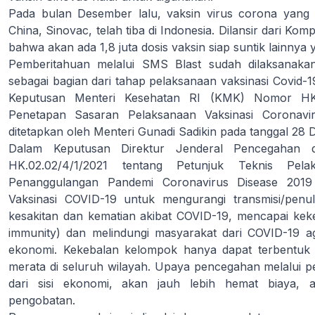
Pada bulan Desember lalu, vaksin virus corona yang 
China, Sinovac, telah tiba di Indonesia. Dilansir dari 
bahwa akan ada 1,8 juta dosis vaksin siap suntik lainnya 
Pemberitahuan melalui SMS Blast sudah dilaksanak
sebagai bagian dari tahap pelaksanaan vaksinasi Covid-1
Keputusan Menteri Kesehatan RI (KMK) Nomor HK.
Penetapan Sasaran Pelaksanaan Vaksinasi Coronavi
ditetapkan oleh Menteri Gunadi Sadikin pada tanggal 28
Dalam Keputusan Direktur Jenderal Pencegahan 
HK.02.02/4/1/2021 tentang Petunjuk Teknis Pel
Penanggulangan Pandemi Coronavirus Disease 2019 
Vaksinasi COVID-19 untuk mengurangi transmisi/pen
kesakitan dan kematian akibat COVID-19, mencapai kek
immunity) dan melindungi masyarakat dari COVID-19 ag
ekonomi. Kekebalan kelompok hanya dapat terbentuk a
merata di seluruh wilayah. Upaya pencegahan melalui pem
dari sisi ekonomi, akan jauh lebih hemat biaya, 
pengobatan.