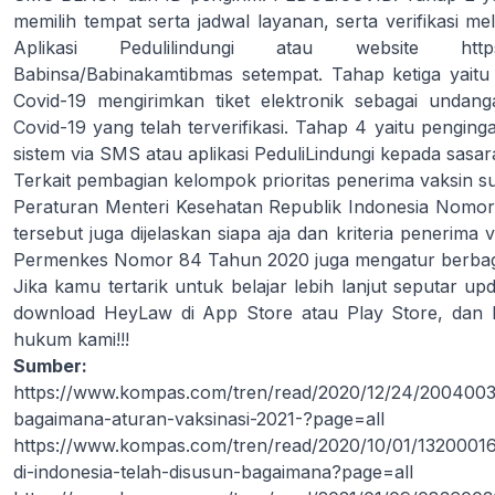
memilih tempat serta jadwal layanan, serta verifikasi m
Aplikasi Pedulilindungi atau website
http
Babinsa/Babinakamtibmas setempat. Tahap ketiga yaitu 
Covid-19 mengirimkan tiket elektronik sebagai undan
Covid-19 yang telah terverifikasi. Tahap 4 yaitu penging
sistem via SMS atau aplikasi PeduliLindungi kepada sasar
Terkait pembagian kelompok prioritas penerima vaksin s
Peraturan Menteri Kesehatan Republik Indonesia Nomor
tersebut juga dijelaskan siapa aja dan kriteria penerima v
Permenkes Nomor 84 Tahun 2020 juga mengatur berbagai
Jika kamu tertarik untuk belajar lebih lanjut seputar up
download HeyLaw di App Store atau Play Store, dan 
hukum kami!!!
Sumber:
https://www.kompas.com/tren/read/2020/12/24/2004003
bagaimana-aturan-vaksinasi-2021-?page=all
https://www.kompas.com/tren/read/2020/10/01/132000165
di-indonesia-telah-disusun-bagaimana?page=all