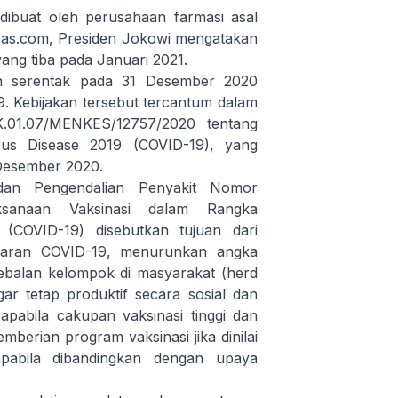
dibuat oleh perusahaan farmasi asal
Kompas.com, Presiden Jokowi mengatakan
yang tiba pada Januari 2021.
an serentak pada 31 Desember 2020
9. Kebijakan tersebut tercantum dalam
01.07/MENKES/12757/2020 tentang
rus Disease 2019 (COVID-19), yang
 Desember 2020.
dan Pengendalian Penyakit Nomor
aksanaan Vaksinasi dalam Rangka
(COVID-19) disebutkan tujuan dari
ularan COVID-19, menurunkan angka
ebalan kelompok di masyarakat (herd
ar tetap produktif secara sosial dan
pabila cakupan vaksinasi tinggi dan
berian program vaksinasi jika dinilai
apabila dibandingkan dengan upaya