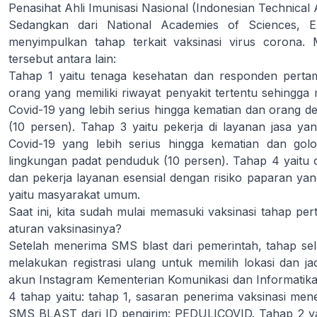
Penasihat Ahli Imunisasi Nasional (Indonesian Technical
Sedangkan dari National Academies of Sciences, E
menyimpulkan tahap terkait vaksinasi virus corona.
tersebut antara lain:
Tahap 1 yaitu tenaga kesehatan dan responden pertam
orang yang memiliki riwayat penyakit tertentu sehingga 
Covid-19 yang lebih serius hingga kematian dan orang de
(10 persen). Tahap 3 yaitu pekerja di layanan jasa yang
Covid-19 yang lebih serius hingga kematian dan gol
lingkungan padat penduduk (10 persen). Tahap 4 yaitu
dan pekerja layanan esensial dengan risiko paparan ya
yaitu masyarakat umum.
Saat ini, kita sudah mulai memasuki vaksinasi tahap p
aturan vaksinasinya?
Setelah menerima SMS blast dari pemerintah, tahap sel
melakukan registrasi ulang untuk memilih lokasi dan jad
akun Instagram Kementerian Komunikasi dan Informatika,
4 tahap yaitu: tahap 1, sasaran penerima vaksinasi mene
SMS BLAST dari ID pengirim: PEDULICOVID. Tahap 2 yai