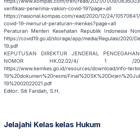
https://www.kompas.com/tren/read/2021/01/09/08360036
verifikasi-penerima-vaksin-covid-19?page=all
https://nasional.kompas.com/read/2020/12/24/10570841/
covid-19-menurut-peraturan-menkes?page=all
Peraturan Menteri Kesehatan Republik Indonesia No
https://covid19.go.id/storage/app/media/Regulas
19.pdf
KEPUTUSAN DIREKTUR JENDERAL PENCEGAHAN
NOMOR HK.02.02/4/ 1 /202
https://www.kemkes.go.id/resources/download/info-terki
19%20dokumen%20resmi/Final%20SK%20Dirjen%20Juk
19%2002022021.pdf
Editor: Siti Faridah, S.H.
Jelajahi Kelas kelas Hukum