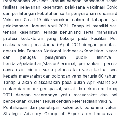
Perencanaan vaksinasi dimulai dengan pendataan sasa
fasilitas pelayanan kesehatan pelaksana vaksinasi Covid-
dan perhitungan kebutuhan serta penyusunan rencana distr
Vaksinasi Covid-19 dilaksanakan dalam 4 tahapan: 
pelaksanaan Januari-April 2021. Tahap ini memiliki sas
tenaga kesehatan, tenaga penunjang serta mahasisw
profesi kedokteran yang bekerja pada Fasilitas P
dilaksanakan pada Januari-April 2021 dengan priorita
antara lain Tentara Nasional Indonesia/Kepolisian Nega
dan petugas pelayanan publik lainnya
bandara/pelabuhan/stasiun/terminal, perbankan, perus
daerah air minum, serta petugas lain yang terlibat s
kepada masyarakat dan golongan yang berusia 60 tahun k
Tahap 3 akan dilaksanakan pada bulan April-Maret 2
rentan dari aspek geospasial, sosial, dan ekonomi. Tah
2021 dengan sasarannya yaitu masyarakat dan pe
pendekatan kluster sesuai dengan ketersediaan vaksin.
Pentahapan dan penetapan kelompok penerima vaksi
Strategic Advisory Group of Experts on Immunizati