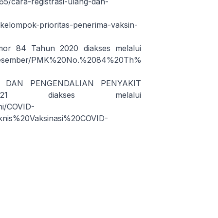
5/cara-registrasi-ulang-dan-
kelompok-prioritas-penerima-vaksin-
mor 84 Tahun 2020 diakses melalui
i/2020/Desember/PMK%20No.%2084%20Th%202020%20ttg%
 DAN PENGENDALIAN PENYAKIT
1 diakses melalui
ni/COVID-
nis%20Vaksinasi%20COVID-