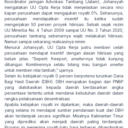
Koordinator jaringan Advokasi Tambang (Jatam), Johansyah
mengatakan UU Cipta Kerja tidak menjelaskan secara rinci
kapan perusahaan dapat mengajukan royalti 0%. Seharusnya,
perusahaan mendapatkan insentif itu ketika sudah
mengerjakan 50 persen proyek hilirisasi. Sebab sejak rezim
UU Minerba No. 4 Tahun 2009 sampai UU No. 3 Tahun 2020,
perusahaan tambang sebenarnya wajib melakukan hilirisasi.
Namun sampai sekarang realisasinya minim.
Menurut Johansyah, UU Cipta Kerja justru memberi celah
perusahaan mendapat insentif dengan alasan hilirisasi yang
belum jelas. “Seperti freeport,
smelter-
nya tidak kunjung
dibangun. Komitmennya selalu bilang mau bangun
smelter
untuk memberi nilai tambah,” ujarnya.
Selain itu kebijakan royalti 0 persen berpotensi turunkan Dana
Bagi Hasil Daerah (DBH). DBH merupakan bagian dari PNBP
yang dialokasikan kepada daerah berdasarkan angka
persentase tertentu untuk mendanai kebutuhan daerah dalam
rangka pelaksanaan desentralisasi.
Apabila kebijakan royalti ini dijalankan, maka daerah-daerah
yang selama ini mendapat sumber pendanaan kuat dari DBH
akan terdampak secara signifikan. Misalnya Kalimantan Timur
yang diprediksi akan menjadi daerah paling terdampak.
Provinsi ini menerima royalti batu bara terbesar dibandingkan