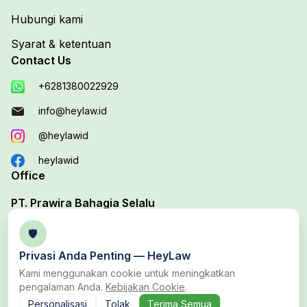
Hubungi kami
Syarat & ketentuan
Contact Us
+6281380022929
info@heylaw.id
@heylawid
heylawid
Office
PT. Prawira Bahagia Selalu
Your Trusted Legal Edutech Platform
🛡️
Office 1 :
Jl. Duta Boulevard Barat Blok D, No. 37B,
Privasi Anda Penting —
HeyLaw
Harapan Baru, Bekasi Utara, Bekasi
Kami menggunakan cookie untuk meningkatkan
pengalaman Anda.
Kebijakan Cookie
.
Personalisasi
Tolak
Terima Semua