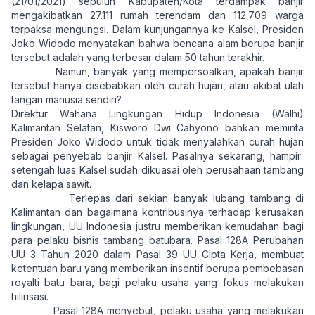
(21/01/2021) sepuluh Kabupaten/Kota terdampak banjir
mengakibatkan 27.111 rumah terendam dan 112.709 warga
terpaksa mengungsi. Dalam kunjungannya ke Kalsel, Presiden
Joko Widodo menyatakan bahwa bencana alam berupa banjir
tersebut adalah yang terbesar dalam 50 tahun terakhir.
Namun, banyak yang mempersoalkan, apakah banjir
tersebut hanya disebabkan oleh curah hujan, atau akibat ulah
tangan manusia sendiri?
Direktur Wahana Lingkungan Hidup Indonesia (Walhi)
Kalimantan Selatan, Kisworo Dwi Cahyono bahkan meminta
Presiden Joko Widodo untuk tidak menyalahkan curah hujan
sebagai penyebab banjir Kalsel. Pasalnya sekarang, hampir
setengah luas Kalsel sudah dikuasai oleh perusahaan tambang
dan kelapa sawit.
Terlepas dari sekian banyak lubang tambang di
Kalimantan dan bagaimana kontribusinya terhadap kerusakan
lingkungan, UU Indonesia justru memberikan kemudahan bagi
para pelaku bisnis tambang batubara. Pasal 128A Perubahan
UU 3 Tahun 2020 dalam Pasal 39 UU Cipta Kerja, membuat
ketentuan baru yang memberikan insentif berupa pembebasan
royalti batu bara, bagi pelaku usaha yang fokus melakukan
hilirisasi.
Pasal 128A menyebut, pelaku usaha yang melakukan