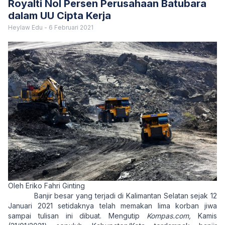
Royalti Nol Persen Perusahaan Batubara
dalam UU Cipta Kerja
Heylaw Edu
-
6 Februari 2021
Oleh Eriko Fahri Ginting
Banjir besar yang terjadi di Kalimantan Selatan sejak 12
Januari 2021 setidaknya telah memakan lima korban jiwa
sampai tulisan ini dibuat. Mengutip
Kompas.com,
Kamis