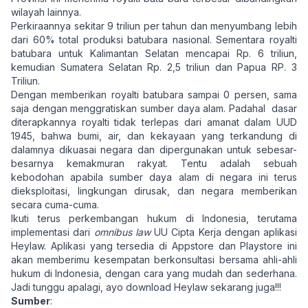
wilayah lainnya.
Perkiraannya sekitar 9 triliun per tahun dan menyumbang lebih
dari 60% total produksi batubara nasional. Sementara royalti
batubara untuk Kalimantan Selatan mencapai Rp. 6 triliun,
kemudian Sumatera Selatan Rp. 2,5 triliun dan Papua RP. 3
Triliun.
Dengan memberikan royalti batubara sampai 0 persen, sama
saja dengan menggratiskan sumber daya alam. Padahal dasar
diterapkannya royalti tidak terlepas dari amanat dalam UUD
1945, bahwa bumi, air, dan kekayaan yang terkandung di
dalamnya dikuasai negara dan dipergunakan untuk sebesar-
besarnya kemakmuran rakyat. Tentu adalah sebuah
kebodohan apabila sumber daya alam di negara ini terus
dieksploitasi, lingkungan dirusak, dan negara memberikan
secara cuma-cuma.
Ikuti terus perkembangan hukum di Indonesia, terutama
implementasi dari
omnibus law
UU Cipta Kerja dengan aplikasi
Heylaw. Aplikasi yang tersedia di Appstore dan Playstore ini
akan memberimu kesempatan berkonsultasi bersama ahli-ahli
hukum di Indonesia, dengan cara yang mudah dan sederhana.
Jadi tunggu apalagi, ayo download Heylaw sekarang juga!!!
Sumber
: