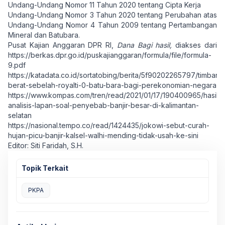
Undang-Undang Nomor 11 Tahun 2020 tentang Cipta Kerja
Undang-Undang Nomor 3 Tahun 2020 tentang Perubahan atas
Undang-Undang Nomor 4 Tahun 2009 tentang Pertambangan
Mineral dan Batubara.
Pusat Kajian Anggaran DPR RI,
Dana Bagi hasil,
diakses dari
https://berkas.dpr.go.id/puskajianggaran/formula/file/formula-
9.pdf
https://katadata.co.id/sortatobing/berita/5f90202265797/timbang
berat-sebelah-royalti-0-batu-bara-bagi-perekonomian-negara
https://www.kompas.com/tren/read/2021/01/17/190400965/hasil-
analisis-lapan-soal-penyebab-banjir-besar-di-kalimantan-
selatan
https://nasional.tempo.co/read/1424435/jokowi-sebut-curah-
hujan-picu-banjir-kalsel-walhi-mending-tidak-usah-ke-sini
Editor: Siti Faridah, S.H.
Topik Terkait
PKPA