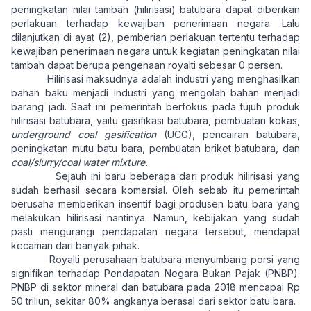
peningkatan nilai tambah (hilirisasi) batubara dapat diberikan
perlakuan terhadap kewajiban penerimaan negara. Lalu
dilanjutkan di ayat (2), pemberian perlakuan tertentu terhadap
kewajiban penerimaan negara untuk kegiatan peningkatan nilai
tambah dapat berupa pengenaan royalti sebesar 0 persen.
Hilirisasi maksudnya adalah industri yang menghasilkan
bahan baku menjadi industri yang mengolah bahan menjadi
barang jadi. Saat ini pemerintah berfokus pada tujuh produk
hilirisasi batubara, yaitu gasifikasi batubara, pembuatan kokas,
underground coal gasification
(UCG), pencairan batubara,
peningkatan mutu batu bara, pembuatan briket batubara, dan
coal/slurry/coal water mixture.
Sejauh ini baru beberapa dari produk hilirisasi yang
sudah berhasil secara komersial. Oleh sebab itu pemerintah
berusaha memberikan insentif bagi produsen batu bara yang
melakukan hilirisasi nantinya. Namun, kebijakan yang sudah
pasti mengurangi pendapatan negara tersebut, mendapat
kecaman dari banyak pihak.
Royalti perusahaan batubara menyumbang porsi yang
signifikan terhadap Pendapatan Negara Bukan Pajak (PNBP).
PNBP di sektor mineral dan batubara pada 2018 mencapai Rp
50 triliun, sekitar 80% angkanya berasal dari sektor batu bara.