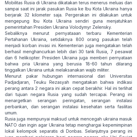
Mobilitas Rusia di Ukraina dikatakan terus menerus meluas dan
sampai saat ini jarak pasukan Rusia ke Ibu Kota Ukraina hanya
berjarak 32 kilometer saja. Pergerakan ini dilakukan untuk
mengepung Ibu Kota Ukraina sendiri guna menjatuhkan
pemerintahan Presiden Ukraina Volodymyr Zelensky.
Sebaliknya menurut pernyataaan terbaru Kementerian
Pertahanan Ukraina, setidaknya 800 orang pasukan telah
menjadi korban invasi ini. Kementerian juga mengatakan telah
berhasil menghancurkan lebih dari 30 tank Rusia, 7 pesawat
dan 6 helikopter. Presiden Ukraina juga memberi pernyataan
bahwa pria Ukraina yang berusia 18-60 tahun dilarang
tinggalkan Ukraina untuk melaksanakan wajib militer.
Menurut pakar hubungan internasional dari Universitas
Padjadjaran, Teuku Rezasyah mengatakan bahwa indikasi
perang antara 2 negara ini akan cepat berakhir. Hal ini terlihat
dari tujuan negara Rusia yang sudah tercapai. Perang ini
menargetkan serangan peringatan, serangan instalasi
perbankan, dan serangan instalasi kesehatan serta fasilitas
umum.
Rusia juga mempunyai maksud untuk mencegah ukraina masuk
NATO dan ingin agar Ukraina tetap menghargai kepemimpinan
lokal kelompok separatis di Donbas. Selanjutnya perang ini