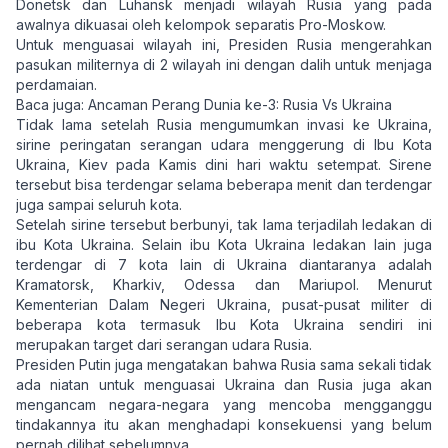
Donetsk dan Luhansk menjadi wilayah Rusia yang pada
awalnya dikuasai oleh kelompok separatis Pro-Moskow.
Untuk menguasai wilayah ini, Presiden Rusia mengerahkan
pasukan militernya di 2 wilayah ini dengan dalih untuk menjaga
perdamaian.
Baca juga:
Ancaman Perang Dunia ke-3: Rusia Vs Ukraina
Tidak lama setelah Rusia mengumumkan invasi ke Ukraina,
sirine peringatan serangan udara menggerung di Ibu Kota
Ukraina, Kiev pada Kamis dini hari waktu setempat. Sirene
tersebut bisa terdengar selama beberapa menit dan terdengar
juga sampai seluruh kota.
Setelah sirine tersebut berbunyi, tak lama terjadilah ledakan di
ibu Kota Ukraina. Selain ibu Kota Ukraina ledakan lain juga
terdengar di 7 kota lain di Ukraina diantaranya adalah
Kramatorsk, Kharkiv, Odessa dan Mariupol. Menurut
Kementerian Dalam Negeri Ukraina, pusat-pusat militer di
beberapa kota termasuk Ibu Kota Ukraina sendiri ini
merupakan target dari serangan udara Rusia.
Presiden Putin juga mengatakan bahwa Rusia sama sekali tidak
ada niatan untuk menguasai Ukraina dan Rusia juga akan
mengancam negara-negara yang mencoba mengganggu
tindakannya itu akan menghadapi konsekuensi yang belum
pernah dilihat sebelumnya.