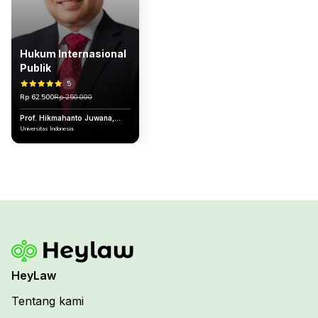
Hukum Internasional
Publik
5
Rp 62.500
Rp 250.000
Prof. Hikmahanto Juwana,
S.H., LL.M., Ph.D
Universitas Indonesia.
HeyLaw
Tentang kami