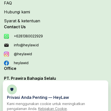
FAQ
Hubungi kami
Syarat & ketentuan
Contact Us
+6281380022929
info@heylaw.id
@heylawid
heylawid
Office
PT. Prawira Bahagia Selalu
Your Trusted Legal Edutech Platform
🛡️
Office 1 :
Jl. Duta Boulevard Barat Blok D, No. 37B,
Privasi Anda Penting —
HeyLaw
Harapan Baru, Bekasi Utara, Bekasi
Kami menggunakan cookie untuk meningkatkan
pengalaman Anda.
Kebijakan Cookie
.