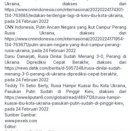
Ukraina, diakses dari
https://www.cnnindonesia.com/internasional/20220224174301-
134-763685/ledakan-terdengar-lagi-di-kiev-ibu-kota-ukraina
,
pada 24 Februari 2022
CNN Indonesia, Putin Ancam Negara yang Ikut Campur Perang
Rusia Ukraina, diakses dari
https://www.cnnindonesia.com/internasional/20220224171954-
134-763671/putin-ancam-negara-yang-ikut-campur-perang-
rusia-ukraina
, pada 24 Februari 2022
Danu Damarjati, Rusia Dinilai Sudah Menang 3-0, Perang di
Ukraina Diprediksi Cepat Berakhir, diakses dari
https://news.detik.com/berita/d-5957248/rusia-dinilai-sudah-
menang-3-0-perang-di-ukraina-diprediksi-cepat-berakhir
,
pada 24 Februari 2022
Teddy Tri Setio Berty, Rusia Hampir Kuasai Ibu Kota Ukraina,
Pasukan Putin Sudah di Pinggir Kiev, diakses dari
https://www.liputan6.com/global/read/4897128/rusia-hampir-
kuasai-ibu-kota-ukraina-pasukan-putin-sudah-di-pinggir-kiev
,
pada 24 Februari 2022
Sumber Gambar:
www.pexels.com
Editor: