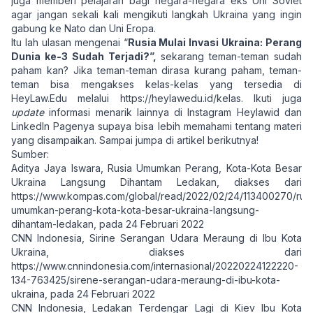
juga memberi pelajaran bagi negara-negara eks Uni Soviet
agar jangan sekali kali mengikuti langkah Ukraina yang ingin
gabung ke Nato dan Uni Eropa.
Itu lah ulasan mengenai “
Rusia Mulai Invasi Ukraina: Perang
Dunia ke-3 Sudah Terjadi?”,
sekarang teman-teman sudah
paham kan? Jika teman-teman dirasa kurang paham, teman-
teman bisa mengakses kelas-kelas yang tersedia di
HeyLaw.Edu melalui
https://heylawedu.id/kelas
. Ikuti juga
update
informasi menarik lainnya di Instagram Heylawid dan
LinkedIn Pagenya supaya bisa lebih memahami tentang materi
yang disampaikan. Sampai jumpa di artikel berikutnya!
Sumber:
Aditya Jaya Iswara, Rusia Umumkan Perang, Kota-Kota Besar
Ukraina Langsung Dihantam Ledakan, diakses dari
https://www.kompas.com/global/read/2022/02/24/113400270/rusi
umumkan-perang-kota-kota-besar-ukraina-langsung-
dihantam-ledakan
, pada 24 Februari 2022
CNN Indonesia, Sirine Serangan Udara Meraung di Ibu Kota
Ukraina, diakses dari
https://www.cnnindonesia.com/internasional/20220224122220-
134-763425/sirene-serangan-udara-meraung-di-ibu-kota-
ukraina
, pada 24 Februari 2022
CNN Indonesia, Ledakan Terdengar Lagi di Kiev Ibu Kota