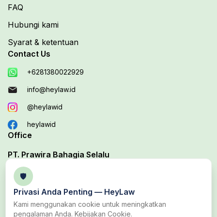
FAQ
Hubungi kami
Syarat & ketentuan
Contact Us
+6281380022929
info@heylaw.id
@heylawid
heylawid
Office
PT. Prawira Bahagia Selalu
Your Trusted Legal Edutech Platform
🛡️
Office 1 :
Jl. Duta Boulevard Barat Blok D, No. 37B,
Privasi Anda Penting —
HeyLaw
Harapan Baru, Bekasi Utara, Bekasi
Kami menggunakan cookie untuk meningkatkan
pengalaman Anda.
Kebijakan Cookie
.