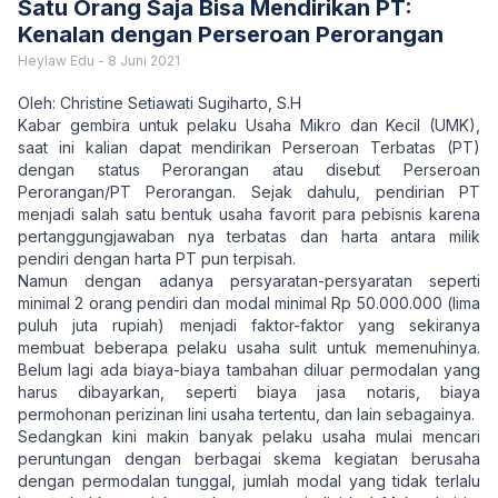
Satu Orang Saja Bisa Mendirikan PT:
Kenalan dengan Perseroan Perorangan
Heylaw Edu
-
8 Juni 2021
Oleh: Christine Setiawati Sugiharto, S.H
Kabar gembira untuk pelaku Usaha Mikro dan Kecil (UMK),
saat ini kalian dapat mendirikan Perseroan Terbatas (PT)
dengan status Perorangan atau disebut Perseroan
Perorangan/PT Perorangan. Sejak dahulu, pendirian PT
menjadi salah satu bentuk usaha favorit para pebisnis karena
pertanggungjawaban nya terbatas dan harta antara milik
pendiri dengan harta PT pun terpisah.
Namun dengan adanya persyaratan-persyaratan seperti
minimal 2 orang pendiri dan modal minimal Rp 50.000.000 (lima
puluh juta rupiah) menjadi faktor-faktor yang sekiranya
membuat beberapa pelaku usaha sulit untuk memenuhinya.
Belum lagi ada biaya-biaya tambahan diluar permodalan yang
harus dibayarkan, seperti biaya jasa notaris, biaya
permohonan perizinan lini usaha tertentu, dan lain sebagainya.
Sedangkan kini makin banyak pelaku usaha mulai mencari
peruntungan dengan berbagai skema kegiatan berusaha
dengan permodalan tunggal, jumlah modal yang tidak terlalu