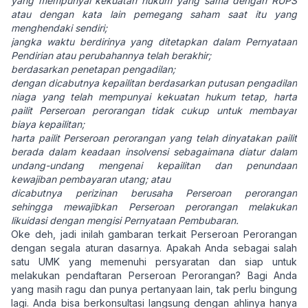
yang mempunyai kekuatan hukum yang sama dengan RUPS
atau dengan kata lain pemegang saham saat itu yang
menghendaki sendiri;
jangka waktu berdirinya yang ditetapkan dalam Pernyataan
Pendirian atau perubahannya telah berakhir;
berdasarkan penetapan pengadilan;
dengan dicabutnya kepailitan berdasarkan putusan pengadilan
niaga yang telah mempunyai kekuatan hukum tetap, harta
pailit Perseroan perorangan tidak cukup untuk membayar
biaya kepailitan;
harta pailit Perseroan perorangan yang telah dinyatakan pailit
berada dalam keadaan insolvensi sebagaimana diatur dalam
undang-undang mengenai kepailitan dan penundaan
kewajiban pembayaran utang; atau
dicabutnya perizinan berusaha Perseroan perorangan
sehingga mewajibkan Perseroan perorangan melakukan
likuidasi dengan mengisi Pernyataan Pembubaran.
Oke deh, jadi inilah gambaran terkait Perseroan Perorangan
dengan segala aturan dasarnya. Apakah Anda sebagai salah
satu UMK yang memenuhi persyaratan dan siap untuk
melakukan pendaftaran Perseroan Perorangan? Bagi Anda
yang masih ragu dan punya pertanyaan lain, tak perlu bingung
lagi. Anda bisa berkonsultasi langsung dengan ahlinya hanya