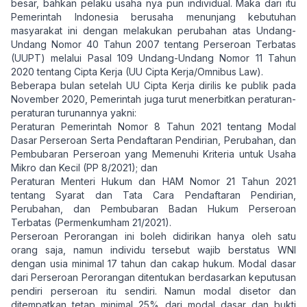
besar, bahkan pelaku usaha nya pun individual. Maka dari itu
Pemerintah Indonesia berusaha menunjang kebutuhan
masyarakat ini dengan melakukan perubahan atas Undang-
Undang Nomor 40 Tahun 2007 tentang Perseroan Terbatas
(UUPT) melalui Pasal 109 Undang-Undang Nomor 11 Tahun
2020 tentang Cipta Kerja (UU Cipta Kerja/Omnibus Law).
Beberapa bulan setelah UU Cipta Kerja dirilis ke publik pada
November 2020, Pemerintah juga turut menerbitkan peraturan-
peraturan turunannya yakni:
Peraturan Pemerintah Nomor 8 Tahun 2021 tentang Modal
Dasar Perseroan Serta Pendaftaran Pendirian, Perubahan, dan
Pembubaran Perseroan yang Memenuhi Kriteria untuk Usaha
Mikro dan Kecil (PP 8/2021); dan
Peraturan Menteri Hukum dan HAM Nomor 21 Tahun 2021
tentang Syarat dan Tata Cara Pendaftaran Pendirian,
Perubahan, dan Pembubaran Badan Hukum Perseroan
Terbatas (Permenkumham 21/2021).
Perseroan Perorangan ini boleh didirikan hanya oleh satu
orang saja, namun individu tersebut wajib berstatus WNI
dengan usia minimal 17 tahun dan cakap hukum. Modal dasar
dari Perseroan Perorangan ditentukan berdasarkan keputusan
pendiri perseroan itu sendiri. Namun modal disetor dan
ditempatkan tetap minimal 25% dari modal dasar dan bukti