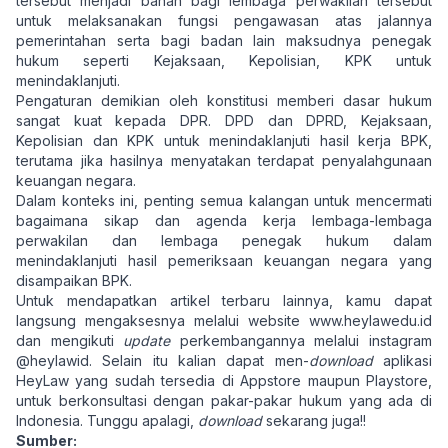
tersebut menjadi bahan bagi lembaga perwakilan tersebut
untuk melaksanakan fungsi pengawasan atas jalannya
pemerintahan serta bagi badan lain maksudnya penegak
hukum seperti Kejaksaan, Kepolisian, KPK untuk
menindaklanjuti.
Pengaturan demikian oleh konstitusi memberi dasar hukum
sangat kuat kepada DPR. DPD dan DPRD, Kejaksaan,
Kepolisian dan KPK untuk menindaklanjuti hasil kerja BPK,
terutama jika hasilnya menyatakan terdapat penyalahgunaan
keuangan negara.
Dalam konteks ini, penting semua kalangan untuk mencermati
bagaimana sikap dan agenda kerja lembaga-lembaga
perwakilan dan lembaga penegak hukum dalam
menindaklanjuti hasil pemeriksaan keuangan negara yang
disampaikan BPK.
Untuk mendapatkan artikel terbaru lainnya, kamu dapat
langsung mengaksesnya melalui website
www.heylawedu.id
dan mengikuti
update
perkembangannya melalui instagram
@heylawid. Selain itu kalian dapat men-
download
aplikasi
HeyLaw yang sudah tersedia di Appstore maupun Playstore,
untuk berkonsultasi dengan pakar-pakar hukum yang ada di
Indonesia. Tunggu apalagi,
download
sekarang juga!!
Sumber: