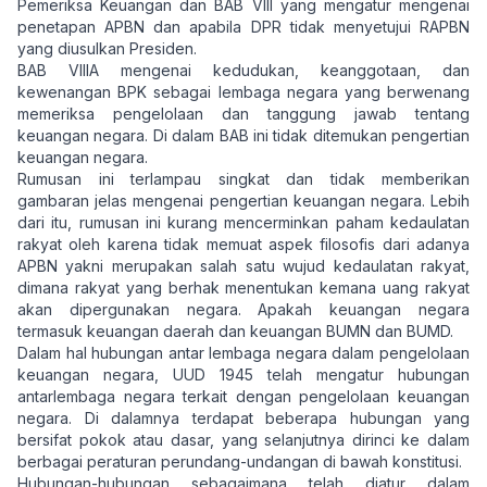
Pemeriksa Keuangan dan BAB VIII yang mengatur mengenai
penetapan APBN dan apabila DPR tidak menyetujui RAPBN
yang diusulkan Presiden.
BAB VIIIA mengenai kedudukan, keanggotaan, dan
kewenangan BPK sebagai lembaga negara yang berwenang
memeriksa pengelolaan dan tanggung jawab tentang
keuangan negara. Di dalam BAB ini tidak ditemukan pengertian
keuangan negara.
Rumusan ini terlampau singkat dan tidak memberikan
gambaran jelas mengenai pengertian keuangan negara. Lebih
dari itu, rumusan ini kurang mencerminkan paham kedaulatan
rakyat oleh karena tidak memuat aspek filosofis dari adanya
APBN yakni merupakan salah satu wujud kedaulatan rakyat,
dimana rakyat yang berhak menentukan kemana uang rakyat
akan dipergunakan negara. Apakah keuangan negara
termasuk keuangan daerah dan keuangan BUMN dan BUMD.
Dalam hal hubungan antar lembaga negara dalam pengelolaan
keuangan negara, UUD 1945 telah mengatur hubungan
antarlembaga negara terkait dengan pengelolaan keuangan
negara. Di dalamnya terdapat beberapa hubungan yang
bersifat pokok atau dasar, yang selanjutnya dirinci ke dalam
berbagai peraturan perundang-undangan di bawah konstitusi.
Hubungan-hubungan sebagaimana telah diatur dalam