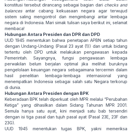
konstitusi tersebut dirancang sebagai bagian dari
checks and
balances
antar cabang kekuasaan negara agar terwujud
sistem saling mengontrol dan mengimbangi antar lembaga
negara di Indonesia. Mari simak tulisan saya berikut ini, selamat
membaca!
Hubungan Antara Presiden dan DPR dan DPD
UUD 1945 menentukan bahwa penetapan APBN setiap tahun
dengan Undang-Undang (Pasal 23 ayat (1)) dan untuk bidang
tertentu oleh DPD untuk melakukan pengawasan kepada
Pemerintah. Sayangnya, fungsi pengawasan lembaga
perwakilan belum berjalan optimal jika melihat buruknya
pengelolaan keuangan negara sebagaimana tercermin dalam
hasil penelitian lembaga-lembaga internasional yang
menempatkan Indonesia sebagai salah satu Negara terkorup
di dunia.
Hubungan Antara Presiden dengan BPK
Keberadaan BPK telah diperkuat oleh MPR melalui “Perubahan
Ketiga” yang dihasilkan dalam Sidang Tahunan MPR 2001.
Semula hanya satu ayat, kini menjadi satu bab tersendiri
dengan isi tiga pasal dan tujuh pasal ayat (Pasal 23E, 23F dan
23G).
UUD 1945 menentukan tugas BPK, yakni memeriksa