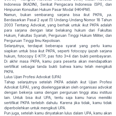
Indonesia (IKADIN), Serikat Pengacara Indonesia (SPI), dan
Himpunan Konsultan Hukum Pasar Modal (HKHPM).
Namun, bukan sembarang sarjana bisa ikut PKPA,
ya.
Berdasarkan Pasal 2 ayat (1) Undang-Undang Nomor 18 Tahun
2003 Tentang Advokat, yang berhak untuk ikut PKPA adalah
para sarjana dengan latar belakang hukum dari Fakultas
Hukum, Fakultas Syariah, Perguruan Tinggi Hukum Militer, dan
Perguruan Tinggi Ilmu Kepolisian.
Selanjutnya, terdapat beberapa syarat yang perlu kamu
siapkan untuk bisa ikut PKPA, seperti fotocopy ijazah sarjana
hukum, fotocopy E-KTP, pas foto 3×4 dan bukti pembayaran.
Di akhir masa PKPA, kamu para peserta akan mendapatkan
sertifikat sebagai tanda bukti bahwa kamu telah mengikuti
PKPA.
Lulus Ujian Profesi Advokat (UPA)
Tahap selanjutnya setelah PKPA adalah ikut Ujian Profesi
Advokat (UPA), yang diselenggarakan oleh organisasi advokat
dengan bekerja sama dengan perguruan tinggi atau institusi
lain. Untuk bisa ikut UPA, tentu saja kamu harus memiliki
sertifikat PKPA terlebih dahulu. Karena jika tidak, kamu tidak
diperbolehkan untuk mengikuti UPA.
Pun juga, setelah kamu dinyatakan lulus dalam UPA, kamu akan