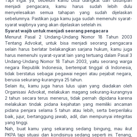
Tapi ingat ya, sebelum kamu bisa diangkat dan disumpah
menjadi pengacara, kamu harus sudah lebih dulu
menyelesaikan semua tahapan yang sudah dijelaskan
sebelumnya. Pastikan juga kamu juga sudah memenuhi syarat-
syarat wajibnya yang akan dijelaskan setelah ini.
Syarat wajib untuk menjadi seorang pengacara
Menurut Pasal 2 Undang-Undang Nomor 18 Tahun 2003
Tentang Advokat, untuk bisa menjadi seorang pengacara
selain harus berlatar belakangkan sarjana hukum, kamu juga
harus memenuhi syarat-syarat lain yang tertuang dalam Pasal 3
Undang-Undang Nomor 18 Tahun 2003, yaitu seorang warga
negara Republik Indonesia, bertempat tinggal di Indonesia,
tidak berstatus sebagai pegawai negeri atau pejabat negara,
berusia sekurang-kurangnya 25 tahun.
Selain itu, kamu juga harus lulus ujian yang diadakan oleh
Organisasi Advokat, melakukan magang sekurang-kurangnya
2 tahun secara terus menerus, tidak pernah dipidana karena
melakukan tindak pidana kejahatan yang memiliki ancaman
pidana penjara selama 5 tahun atau lebih, serta berperilaku
baik, jujur, bertanggung jawab, adil, dan mempunyai integritas
yang tinggi.
Nah, buat kamu yang sekarang sedang bingung, mau ikut
PKPA tapi situasi dan kondisinya sedang seperti ini. Tenang,