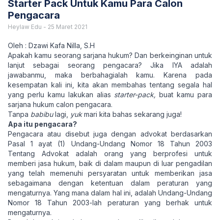
Starter Pack Untuk Kamu Para Calon
Pengacara
Heylaw Edu
-
25 Maret 2021
Oleh : Dzawi Kafa Nilla, S.H
Apakah kamu seorang sarjana hukum? Dan berkeinginan untuk
lanjut sebagai seorang pengacara? Jika IYA adalah
jawabanmu, maka berbahagialah kamu. Karena pada
kesempatan kali ini, kita akan membahas tentang segala hal
yang perlu kamu lakukan alias
starter-pack,
buat kamu para
sarjana hukum calon pengacara.
Tanpa
babibu
lagi,
yuk
mari kita bahas sekarang juga!
Apa itu pengacara?
Pengacara atau disebut juga dengan advokat berdasarkan
Pasal 1 ayat (1) Undang-Undang Nomor 18 Tahun 2003
Tentang Advokat adalah orang yang berprofesi untuk
memberi jasa hukum, baik di dalam maupun di luar pengadilan
yang telah memenuhi persyaratan untuk memberikan jasa
sebagaimana dengan ketentuan dalam peraturan yang
mengaturnya. Yang mana dalam hal ini, adalah Undang-Undang
Nomor 18 Tahun 2003-lah peraturan yang berhak untuk
mengaturnya.