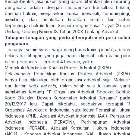
Bentuk-bentuk jasa hukum yang dapat diberikan oleh seorang
pengacara adalah dengan memberikan konsultasi hukum,
bantuan hukum, menjalankan kuasa, mewakili, mendampingi,
membela, dan melakukan tindakan hukum lain untuk
kepentingan hukum klien. Sesuai dengan Pasal 1 ayat (2) dari
Undang-Undang Nomor 18 Tahun 2003 Tentang Advokat.
Tahapan-tahapan yang perlu ditempuh oleh para calon
pengacara
Tentunya, selain syarat wajib yang harus kamu penuhi, adapun
beberapa tahapan yang juga harus dipenuhi oleh kamu para
calon pengacara. Terdapat 4 tahapan, yaitu:
Mengikuti Pendidikan Khusus Profesi Advokat (PKPA)
Pelaksanaan Pendidikan Khusus Profesi Advokat (PKPA)
hanya bisa dilakukan oleh organisasi advokat saja. Melansir
dari laman web
kai.or.id,
dalam salah satu tulisannya yang
membahas tentang “11 Organisasi Advokat Sepakat Bentuk
Kode Etik dan Dewan Kehormatan Advokat Bersama” pada
20/12/2017 lalu. Dapat diketahui, setidaknya terdapat 11
Organisasi Advokat di Indonesia, yaitu Ikatan Penasihat Hukum
Indonesia (IPHI), Asosiasi Advokat Indonesia (AAI), Persatuan
Advokat Indonesia (PERADIN), Perhimpunan Advokat
Indonesia (PERADI), Asosiasi Konsultan Hukum Indonesia
(AKHI), Kongres Advokat Indonesia (KAI), Ikatan Advokat