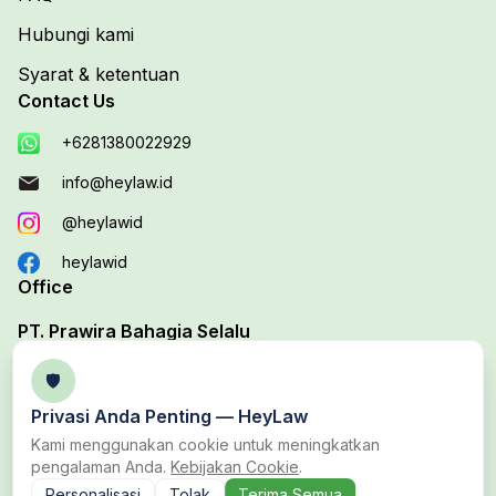
Hubungi kami
Syarat & ketentuan
Contact Us
+6281380022929
info@heylaw.id
@heylawid
heylawid
Office
PT. Prawira Bahagia Selalu
Your Trusted Legal Edutech Platform
🛡️
Office 1 :
Jl. Duta Boulevard Barat Blok D, No. 37B,
Privasi Anda Penting —
HeyLaw
Harapan Baru, Bekasi Utara, Bekasi
Kami menggunakan cookie untuk meningkatkan
pengalaman Anda.
Kebijakan Cookie
.
Personalisasi
Tolak
Terima Semua