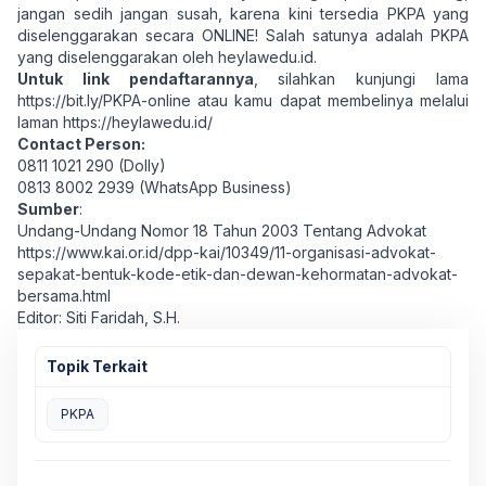
jangan sedih jangan susah, karena kini tersedia PKPA yang
diselenggarakan secara ONLINE! Salah satunya adalah PKPA
yang diselenggarakan oleh heylawedu.id.
Untuk link pendaftarannya
, silahkan kunjungi lama
https://bit.ly/PKPA-online
atau kamu dapat membelinya melalui
laman
https://heylawedu.id/
Contact Person:
0811 1021 290 (Dolly)
0813 8002 2939 (WhatsApp Business)
Sumber
:
Undang-Undang Nomor 18 Tahun 2003 Tentang Advokat
https://www.kai.or.id/dpp-kai/10349/11-organisasi-advokat-
sepakat-bentuk-kode-etik-dan-dewan-kehormatan-advokat-
bersama.html
Editor: Siti Faridah, S.H.
Topik Terkait
PKPA