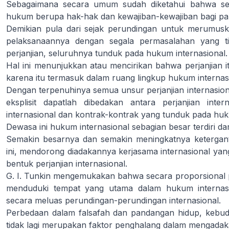
Sebagaimana secara umum sudah diketahui bahwa set
hukum berupa hak-hak dan kewajiban-kewajiban bagi par
Demikian pula dari sejak perundingan untuk merumusk
pelaksanaannya dengan segala permasalahan yang ti
perjanjian, seluruhnya tunduk pada hukum internasional.
Hal ini menunjukkan atau mencirikan bahwa perjanjian itu
karena itu termasuk dalam ruang lingkup hukum internas
Dengan terpenuhinya semua unsur perjanjian internasiona
eksplisit dapatlah dibedakan antara perjanjian in
internasional dan kontrak-kontrak yang tunduk pada hu
Dewasa ini hukum internasional sebagian besar terdiri dari
Semakin besarnya dan semakin meningkatnya ketergant
ini, mendorong diadakannya kerjasama internasional ya
bentuk perjanjian internasional.
G. I. Tunkin mengemukakan bahwa secara proporsional pe
menduduki tempat yang utama dalam hukum internasi
secara meluas perundingan-perundingan internasional.
Perbedaan dalam falsafah dan pandangan hidup, kebud
tidak lagi merupakan faktor penghalang dalam mengada