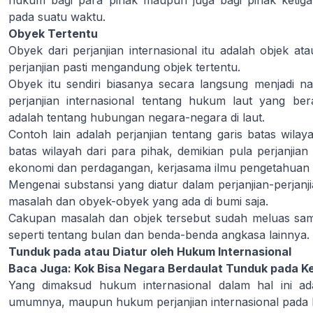
hukum bagi para pihak maupun juga bagi pihak ketig
pada suatu waktu.
Obyek Tertentu
Obyek dari perjanjian internasional itu adalah objek at
perjanjian pasti mengandung objek tertentu.
Obyek itu sendiri biasanya secara langsung menjadi nam
perjanjian internasional tentang hukum laut yang ber
adalah tentang hubungan negara-negara di laut.
Contoh lain adalah perjanjian tentang garis batas wilay
batas wilayah dari para pihak, demikian pula perjanjia
ekonomi dan perdagangan, kerjasama ilmu pengetahuan d
Mengenai substansi yang diatur dalam perjanjian-perjanj
masalah dan obyek-obyek yang ada di bumi saja.
Cakupan masalah dan objek tersebut sudah meluas samp
seperti tentang bulan dan benda-benda angkasa lainnya.
Tunduk pada atau Diatur oleh Hukum Internasional
Baca Juga:
Kok Bisa Negara Berdaulat Tunduk pada Ke
Yang dimaksud hukum internasional dalam hal ini ad
umumnya, maupun hukum perjanjian internasional pada