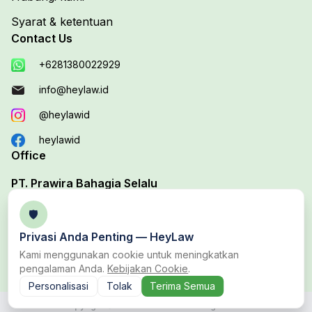
Syarat & ketentuan
Contact Us
+6281380022929
info@heylaw.id
@heylawid
heylawid
Office
PT. Prawira Bahagia Selalu
Your Trusted Legal Edutech Platform
🛡️
Office 1 :
Jl. Duta Boulevard Barat Blok D, No. 37B,
Privasi Anda Penting —
HeyLaw
Harapan Baru, Bekasi Utara, Bekasi
Kami menggunakan cookie untuk meningkatkan
pengalaman Anda.
Kebijakan Cookie
.
Personalisasi
Tolak
Terima Semua
Copyright © 2023 PT. Prawira Bahagia Selalu