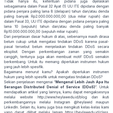
Tidak hanya itu, ketentuan pidana juga dijelaskan
sebagaimana dalam Pasal 32 Ayat (1) UU ITE dipidana dengan
pidana penjara paling lama 8 (delapan) tahun dan/atau denda
paling banyak Rp2.000.000.000,00 (dua miliar rupiah) dan
dalam Pasal 33, UU ITE dipidana dengan pidana penjara paling
lama 10 (sepuluh) tahun dan/atau denda paling banyak
Rp10.000.000.000,00 (sepuluh miliar rupiah).
Dari penjelasan dasar hukum di atas, sebenarnya masih dirasa
belum cukup untuk mengatasi tindakan DDoS karena pasal-
pasal tersebut belum menjelaskan tindakan DDoS secara
eksplisit. Dengan perkembangan zaman yang semakin
canggih, tentunya juga akan membuat motif DDoS semakin
berkembang. Untuk itu memang diperlukan instrumen hukum
yang jauh lebih spesifik.
Bagaimana menurut kamu? Apakah diperlukan instrumen
hukum yang lebih spesifik untuk mengatasi tindakan DDoS?
Sekian penjelasan mengenai “
Mengenal Lebih Jauh Apa Itu
Serangan Distributed Denial of Service (DDoS)
”. Untuk
mendapatkan artikel yang lainnya, kamu dapat mengaksesnya
melalui website
http://www.heylawedu.id/blog
dan ikuti
perkembangannya melalui Instagram @heylawid maupun
LinkedIn. Selain itu, kamu juga bisa mengikuti kelas-kelas kami
yang dapat dilihat melalui lamam
https://heylawedu.id/class
.