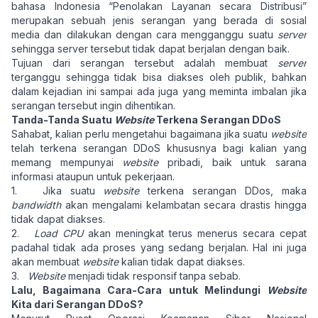
bahasa Indonesia “Penolakan Layanan secara Distribusi”
merupakan sebuah jenis serangan yang berada di sosial
media dan dilakukan dengan cara mengganggu suatu
server
sehingga server tersebut tidak dapat berjalan dengan baik.
Tujuan dari serangan tersebut adalah membuat
server
terganggu sehingga tidak bisa diakses oleh publik, bahkan
dalam kejadian ini sampai ada juga yang meminta imbalan jika
serangan tersebut ingin dihentikan.
Tanda-Tanda Suatu
Website
Terkena Serangan DDoS
Sahabat, kalian perlu mengetahui bagaimana jika suatu
website
telah terkena serangan DDoS khususnya bagi kalian yang
memang mempunyai
website
pribadi, baik untuk sarana
informasi ataupun untuk pekerjaan.
1. Jika suatu
website
terkena serangan DDos, maka
bandwidth
akan mengalami kelambatan secara drastis hingga
tidak dapat diakses.
2.
Load CPU
akan meningkat terus menerus secara cepat
padahal tidak ada proses yang sedang berjalan. Hal ini juga
akan membuat
website
kalian tidak dapat diakses.
3.
Website
menjadi tidak responsif tanpa sebab.
Lalu, Bagaimana Cara-Cara untuk Melindungi
Website
Kita dari Serangan DDoS?