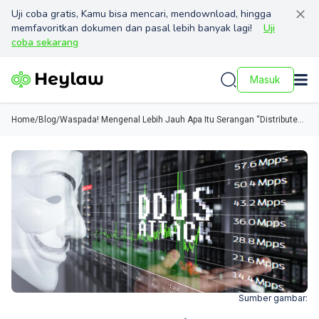
Uji coba gratis, Kamu bisa mencari, mendownload, hingga
memfavoritkan dokumen dan pasal lebih banyak lagi!
Uji
coba sekarang
Masuk
Home
/
Blog
/
Waspada! Mengenal Lebih Jauh Apa Itu Serangan “Distributed
Denial of Service” (DDoS)
Sumber gambar: