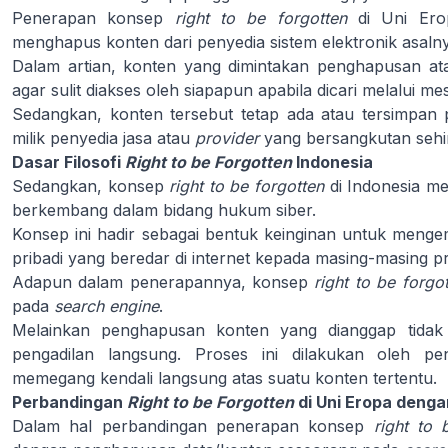
Penerapan konsep
right to be forgotten
di Uni Ero
menghapus konten dari penyedia sistem elektronik asaln
Dalam artian, konten yang dimintakan penghapusan a
agar sulit diakses oleh siapapun apabila dicari melalui m
Sedangkan, konten tersebut tetap ada atau tersimpan pa
milik penyedia jasa atau
provider
yang bersangkutan sehi
Dasar Filosofi
Right to be Forgotten
Indonesia
Sedangkan, konsep
right to be forgotten
di Indonesia 
berkembang dalam bidang hukum siber.
Konsep ini hadir sebagai bentuk keinginan untuk mengem
pribadi yang beredar di internet kepada masing-masing pr
Adapun dalam penerapannya, konsep
right to be forgo
pada
search engine
.
Melainkan penghapusan konten yang dianggap tidak 
pengadilan langsung. Proses ini dilakukan oleh pe
memegang kendali langsung atas suatu konten tertentu.
Perbandingan
Right to be Forgotten
di Uni Eropa denga
Dalam hal perbandingan penerapan konsep
right to