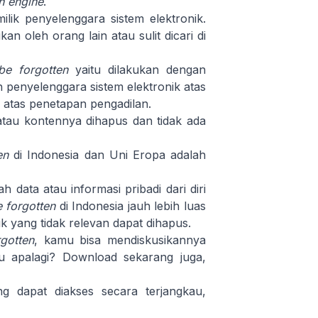
h engine
.
ilik penyelenggara sistem elektronik.
n oleh orang lain atau sulit dicari di
 be forgotten
yaitu dilakukan dengan
h penyelenggara sistem elektronik atas
 atas penetapan pengadilan.
atau kontennya dihapus dan tidak ada
ten
di Indonesia dan Uni Eropa adalah
 data atau informasi pribadi dari diri
e forgotten
di Indonesia jauh lebih luas
ik yang tidak relevan dapat dihapus.
rgotten
, kamu bisa mendiskusikannya
u apalagi? Download sekarang juga,
 dapat diakses secara terjangkau,