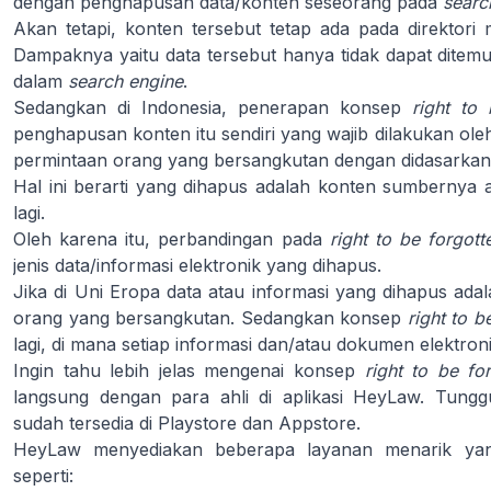
dengan penghapusan data/konten seseorang pada
searc
Akan tetapi, konten tersebut tetap ada pada direktori m
Dampaknya yaitu data tersebut hanya tidak dapat ditemuka
dalam
search engine
.
Sedangkan di Indonesia, penerapan konsep
right to
penghapusan konten itu sendiri yang wajib dilakukan ole
permintaan orang yang bersangkutan dengan didasarkan
Hal ini berarti yang dihapus adalah konten sumbernya 
lagi.
Oleh karena itu, perbandingan pada
right to be forgot
jenis data/informasi elektronik yang dihapus.
Jika di Uni Eropa data atau informasi yang dihapus adalah
orang yang bersangkutan. Sedangkan konsep
right to b
lagi, di mana setiap informasi dan/atau dokumen elektron
Ingin tahu lebih jelas mengenai konsep
right to be fo
langsung dengan para ahli di aplikasi HeyLaw. Tungg
sudah tersedia di Playstore dan Appstore.
HeyLaw menyediakan beberapa layanan menarik yang
seperti: