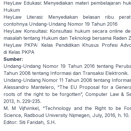
HeyLaw Edukasi:
Menyediakan materi pembelajaran huku
Hukum
HeyLaw Literasi:
Menyediakan belasan ribu peratu
contohnya
Undang-Undang Nomor 19 Tahun 2016
HeyLaw Konsultasi:
Konsultasi hukum secara online de
masalah tentang
Hukum dan Teknologi
bersama Raden Zul
HeyLaw PKPA: Kelas Pendidikan Khusus Profesi Adv
di
Kelas PKPA
Sumber:
Undang-Undang Nomor 19 Tahun 2016 tentang Perub
Tahun 2008 tentang Informasi dan Transaksi Elektronik.
Undang-Undang Nomor 11 Tahun 2008 tentang Informasi 
Alessandro Mantelero, “The EU Proposal for a General
roots of the right to be forgotten”, Computer Law & 
2013, h. 229-235.
M. M Vijfvinkel, “Technology and the Right to be For
Science, Radboud University Nijmegen, July, 2016, h. 10.
Editor: Siti Faridah, S.H.