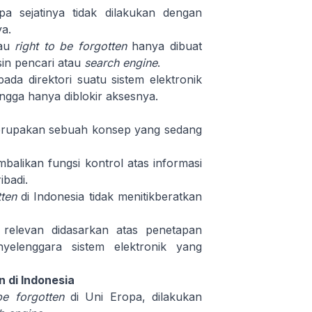
pa sejatinya tidak dilakukan dengan
ya.
tau
right to be forgotten
hanya dibuat
esin pencari atau
search engine
.
da direktori suatu sistem elektronik
ngga hanya diblokir aksesnya.
merupakan sebuah konsep yang sedang
balikan fungsi kontrol atas informasi
ibadi.
tten
di Indonesia tidak menitikberatkan
relevan didasarkan atas penetapan
nyelenggara sistem elektronik yang
n di Indonesia
 be forgotten
di Uni Eropa, dilakukan