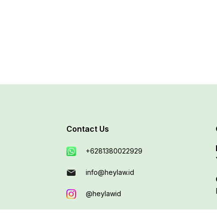
Contact Us
+6281380022929
info@heylaw.id
@heylawid
heylawid