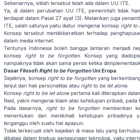
Sebenarnya, istilah tersebut telah ada dalam UU ITE.
Ya, di dalam perubahan UU ITE, pemerintah tidak h
terdapat dalam Pasal 27 ayat (3). Melainkan juga pen
ITE, salah satunya yaitu diatur mengenai konsep
right to
Konsep tersebut menitikberatkan terhadap penghapusan
dalam media internet.
Tentunya Indonesia boleh bangga lantaran menjadi n
konsep
right to be forgotten
. Konsep yang diadopsi
nampaknya tidak akan sama persis ketika diimplementasika
Dasar Filosofi
Right to be Forgotten
Uni Eropa
Sejatinya, konsep
right to be forgotten
yang berkembang
lanjut dari hak personalitas atau
right to be let alone
.
Konsep
right to be let alone
pertama kali diterapkan dala
Reid, yakni mengenai klaim atas kehidupan pribadi, pada t
Pada dasarnya,
right to be forgotten
memberikan ke
menentukan dan menikmati kehidupan pribadinya ya
terganggu oleh suatu hal apapun.
Tidak terkecuali oleh kejadian di masa lalu yang berhubu
dibatasi dalam lingkup penggunaan teknologi, yaitu intern